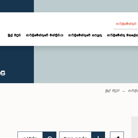
පාර්ලි‌මේන්තු
මුල් පිටුව
පාර්ලි‌මේන්තුවේ මන්ත්‍රීවරු
පාර්ලිමේන්තුවේ කටයුතු
පාර්ලිමේන්තු මහලේක
කළ
මුල් පිටුව
පාර්ල