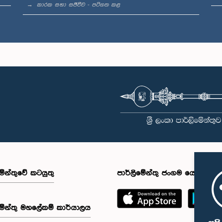
කාරක සභා සජීවීව - පටිගත කළ
මේන්තුවේ කටයුතු
පාර්ලිමේන්තු ජංගම යෙදුම
මේන්තු මහලේකම් කාර්යාලය