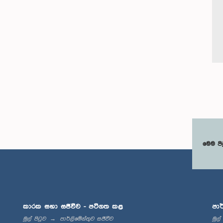
මෙම පි
කාරක සභා සජීවීව - පටිගත කළ
පාර
මුල් පිටුව
පාර්ලිමේන්තුව සජීවීව
මුල්