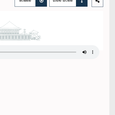
නරඹන්න
බාගත කරන්න