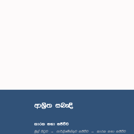
ආශ්‍රිත සබැඳි
කාරක සභා සජීවීව
මුල් පිටුව
පාර්ලිමේන්තුව සජීවීව
කාරක සභා සජීවීව