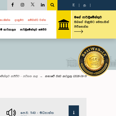
E
|
த
|
මගේ පාර්ලිමේන්තුව
ව නරඹන්න
දැනුමට
සම්බන්ධ වන්න
ඔබගේ ගිණුමට මෙතැනින්
පිවිසෙන්න
ම් කාර්යාලය
පාර්ලිමේන්තුව සජීවීව
ිමේන්තුව සජීවීව - පටිගත කළ
සභාවේ වැඩ කටයුතු (2026-06-11)
පෙ.ව. 11:49 - මධ්‍යාහ්න