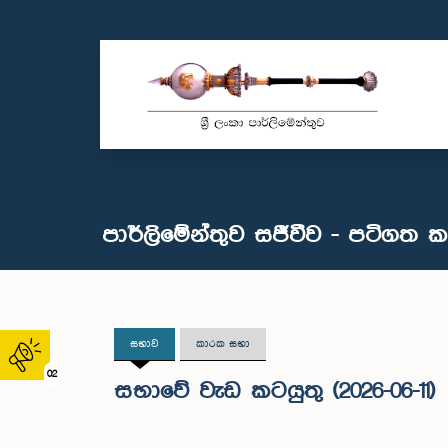
පාර්ලිමේන්තුව සජීවීව - පටිගත 
සභාව
කාරක සභා
02
සභාවේ වැඩ කටයුතු (2026-06-11)