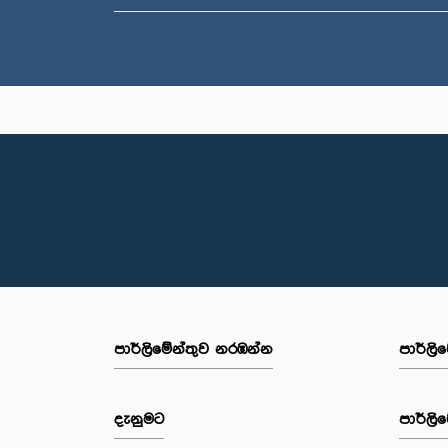
පාර්ලි‌මේන්තුව නරඹන්න
පාර්ලි
දැනුමට
පාර්ලි