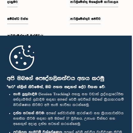
දැනුමට
පාර්ලිමේන්තු මහලේකම් කාර්යාලය
සම්බන්ධ වන්න
පාර්ලිමේන්තුව සජීවීව
ප.ව. 1:34 - ප.ව. 1:55
පාර්ලි‌මේන්තුවේ මන්ත්‍රීවරු
ප.ව. 1:55 - ප.ව. 2:06
මුල් පිටුව
ප.ව. 2:06 - ප.ව. 2:16
පාර්ලිමේන්තු ජංගම යෙදුම
අපි ඔබගේ පෞද්ගලිකත්වය අගය කරමු
"හරි" ක්ලික් කිරීමෙන්, ඔබ පහත සඳහන් දේට එකඟ වේ:
සැසි ලුහුබැඳීම (Session Tracking):
පහසු සහ වඩාත් පුද්ගලාරෝපිත
අත්දැකීමක් ලබාදීම සඳහා අපගේ වෙබ් අඩවියේ ඔබගේ ක්‍රියාකාරකම්
ප.ව. 2:16 - ප.ව. 2:25
නිරීක්ෂණය කිරීමට අපි සැසි භාවිතා කරන්නෙමු.
අප හා සම්බන්ධ වී සිටින්න :
දත්ත සටහන් කිරීම:
අපගේ සේවාවන්හි ආරක්ෂාව සහ ක්‍රියාකාරීත්වය
සහතික කිරීම සඳහා අපි ඔබගේ IP ලිපිනය, උපාංග විස්තර සහ
අනෙකුත් අදාළ දත්ත සටහන් කරගන්නෙමු.
ප.ව. 2:25 - ප.ව. 2:35
සම්මාන
පරිශීලක හැසිරීම් විශ්ලේෂණය:
අපගේ වෙබ් අඩවිය වැඩිදියුණු කිරීම