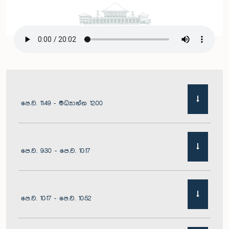
පෙ.ව. 11:49 - මධ්‍යාහ්න 12:00
පෙ.ව. 9:30 - පෙ.ව. 10:17
පෙ.ව. 10:17 - පෙ.ව. 10:52