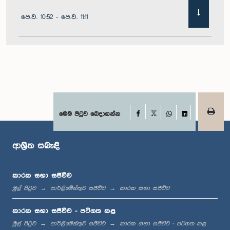
පෙ.ව. 10:52 - පෙ.ව. 11:11
පෙ.ව. 11:11 - පෙ.ව. 11:30
පෙ.ව. 11:30 - පෙ.ව. 11:40
Facebook
මෙම පිටුව බෙදාගන්න
X
WhatsApp
LinkedIn
ආශ්‍රිත සබැඳි
පෙ.ව. 11:40 - පෙ.ව. 11:49
කාරක සභා සජීවීව
මුල් පිටුව
පාර්ලිමේන්තුව සජීවීව
කාරක සභා සජීවීව
මධ්‍යාහ්න 12:00 - ප.ව. 12:05
කාරක සභා සජීවීව - පටිගත කළ
මුල් පිටුව
පාර්ලිමේන්තුව සජීවීව
කාරක සභා සජීවීව - පටිගත කළ