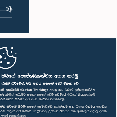
ි ඔබගේ පෞද්ගලිකත්වය අගය කරමු
" ක්ලික් කිරීමෙන්, ඔබ පහත සඳහන් දේට එකඟ වේ:
ැසි ලුහුබැඳීම (Session Tracking):
පහසු සහ වඩාත් පුද්ගලාරෝපිත
ත්දැකීමක් ලබාදීම සඳහා අපගේ වෙබ් අඩවියේ ඔබගේ ක්‍රියාකාරකම්
ිරීක්ෂණය කිරීමට අපි සැසි භාවිතා කරන්නෙමු.
ත්ත සටහන් කිරීම:
අපගේ සේවාවන්හි ආරක්ෂාව සහ ක්‍රියාකාරීත්වය සහතික
ිරීම සඳහා අපි ඔබගේ IP ලිපිනය, උපාංග විස්තර සහ අනෙකුත් අදාළ දත්ත
ටහන් කරගන්නෙමු.