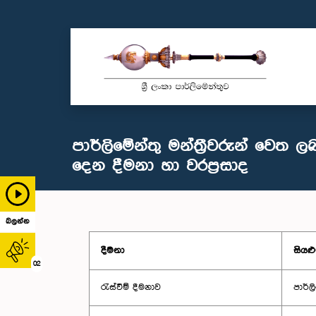
පාර්ලිමේන්තු මන්ත්‍රීවරුන් වෙත ල
දෙන දීමනා හා වරප්‍රසාද
බලන්න
දීමනා
සියළු
02
රැස්වීම් දීමනාව
පාර්ල