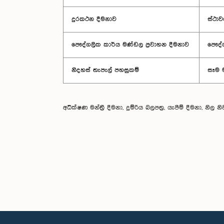
දුරකථන දීමනාව
ස්ථාව
පෞද්ගලික කාර්ය මණ්ඩල ප්‍රවාහන දීමනාව
පෞද්ග
නිදහස් තැපැල් පහසුකම්
සෑම ම
අධීක්ෂණ මන්ත්‍රී දීමනා, දුම්රිය බලපත්‍ර, යැපීම් දීමනා, න