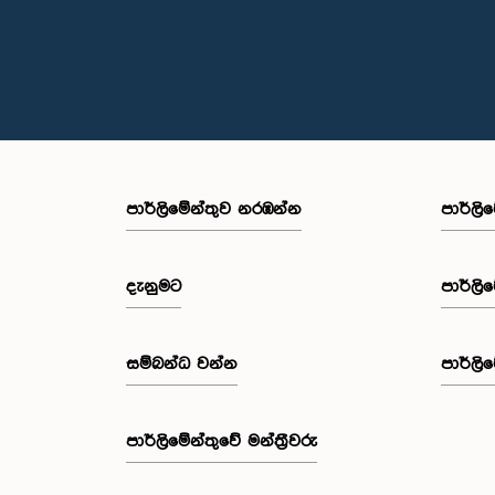
පාර්ලි‌මේන්තුව නරඹන්න
පාර්ලි
දැනුමට
පාර්ලි
සම්බන්ධ වන්න
පාර්ලි
පාර්ලි‌මේන්තුවේ මන්ත්‍රීවරු