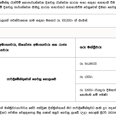
ිමේන්තු රැස්වීම් නොපැවැත්වෙන දිනවල රැස්වෙන කාරක සභා සඳහා සහභාගී වීම වෙනු
වීම් දිනවල පැවැත්වෙන කිසිඳු කාරක සභාවකට සහභාගිවීම වෙනුවෙන් දීමනා ගෙව
ාලයක් පවත්වාගෙන යාම සඳහා මසකට රු. 100,000/= ක් බැගින්.
මාත්‍යවරු, නියෝජ්‍ය අමාත්‍යවරු සහ රාජ්‍ය
ගරු මන්ත්‍රීවරු
‍යවරු
රු. 54,285.00
රු. 1,000/=
පාර්ලිමේන්තුවෙන් ගෙවනු නොලැබේ
රු. 3,500/= (රියදුරු දී
නොමැති නම් පමණි)
ක් මන්ත්‍රීවරයා/වරිය තේරී පත්වුණ දිස්ත්‍රික්කයේ සිට පාර්ලිමේන්තුවට ඇති දු
දිනට පවතින වෙළඳපොල මිළ ගණන් අනුව ගෙවනු ලැබේ. (උදා: කොළඹ ලී‍ටර් 283.94,