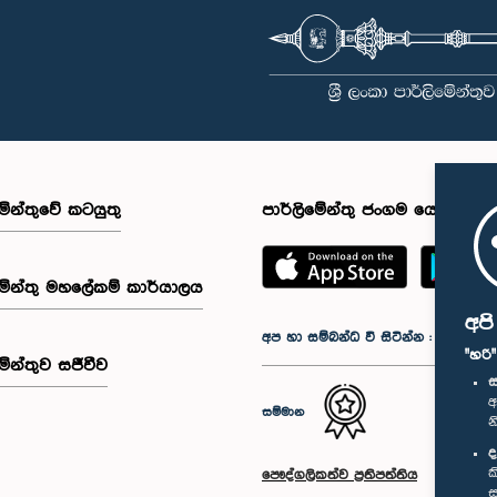
මේන්තුවේ කටයුතු
පාර්ලිමේන්තු ජංගම යෙදුම
මේන්තු මහලේකම් කාර්යාලය
අප
අප හා සම්බන්ධ වී සිටින්න :
"හරි
මේන්තුව සජීවීව
ස
අ
සම්මාන
න
ද
ක
පෞද්ගලිකත්ව ප්‍රතිපත්තිය
ස