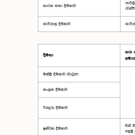
පාර්ල
කාරක සභා දීමනාව
රැස්
කාර්යාල දීමනාව
කාර්ය
ගරු අ
දීමනා
අමාත්
මන්ත්‍රී දීමනාව (වැටුප)
සංග්‍රහ දීමනාව
රියදුරු දීමනාව
එක් එ
ඉන්ධන දීමනාව
පළමු 