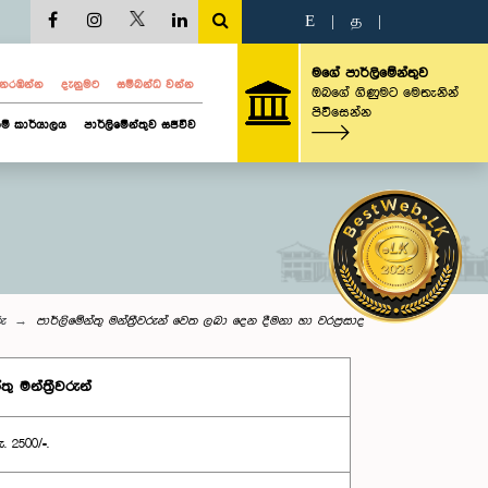
E
|
த
|
මගේ පාර්ලිමේන්තුව
ව නරඹන්න
දැනුමට
සම්බන්ධ වන්න
ඔබගේ ගිණුමට මෙතැනින්
පිවිසෙන්න
ම් කාර්යාලය
පාර්ලිමේන්තුව සජීවීව
රු
පාර්ලිමේන්තු මන්ත්‍රීවරුන් වෙත ලබා දෙන දීමනා හා වරප්‍රසාද
 මන්ත්‍රීවරුන්
 2500/=.