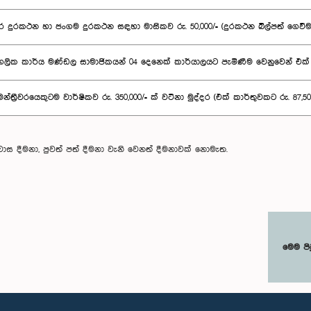
ර දුරකථන හා ජංගම දුරකථන සඳහා මාසිකව රු. 50,000/= (දුරකථන බිල්පත් ගෙවීම
ලික කාර්ය මණ්ඩල සාමාජිකයන් 04 දෙනෙක් කාර්යාලයට පැමිණීම වෙනුවෙන් එක් ‍‍අයෙ
න්ත්‍රීවරයෙකුටම වාර්ෂිකව රු. 350,000/= ක් වටිනා මුද්දර (එක් කාර්තුවකට රු. 87,50
ිල නිවාස දීමනා, පුවත් පත් දීමනා වැනි වෙනත් දීමනාවක් නොමැත.
මෙම පි