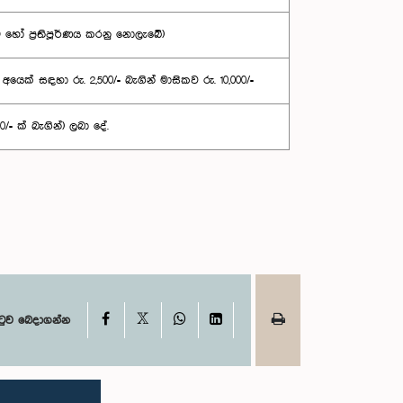
 හෝ ප්‍රතිපූර්ණය කරනු නොලැබේ)
ක් සඳහා රු. 2,500/= බැගින් මාසිකව රු. 10,000/=
0/= ක් බැගින්) ලබා දේ.
X
Facebook
WhatsApp
LinkedIn
ටුව බෙදාගන්න