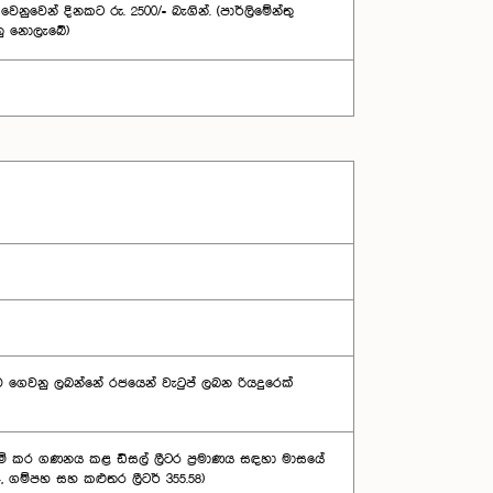
වෙන් දිනකට රු. 2500/= බැගින්. (පාර්ලිමේන්තු
නු නොලැබේ)
මනාව ගෙවනු ලබන්නේ රජයෙන් වැටුප් ලබන රියදුරෙක්
ර පදනම් කර ගණනය කළ ඩීසල් ලීටර ප්‍රමාණය සඳහා මාසයේ
 ගම්පහ සහ කළුතර ලී‍ටර් 355.58)