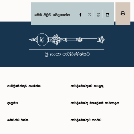
Facebook
මෙම පිටුව බෙදාගන්න
X
WhatsApp
LinkedIn
පාර්ලි‌මේන්තුව නරඹන්න
පාර්ලිමේන්තුවේ කටයුතු
දැනුමට
පාර්ලිමේන්තු මහලේකම් කාර්යාලය
සම්බන්ධ වන්න
පාර්ලිමේන්තුව සජීවීව