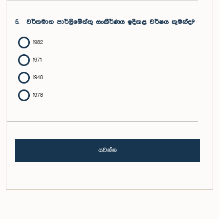
5.
වර්තමාන පාර්ලිමේන්තු සංකීර්ණය ඉදිකළ වර්ෂය කුමක්ද?
1982
1971
1948
1978
යවන්න