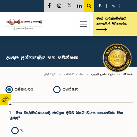
E
|
த
|
මගේ පාර්ලිමේන්තුව
මෙතැනින් පිවිසෙන්න
දැනුම ප්‍රශ්නාවලිය සහ සමීක්ෂණ
මුල් පිටුව
සම්බන්ධ වන්න
දැනුම ප්‍රශ්නාවලිය සහ සමීක්ෂණ
ප්‍රශ්නාවලිය
සමීක්ෂණ
02
1.
මහ මැතිවරණයකදී ඡන්දය දීමට ඔබේ වයස කොපමණ විය
යුතුද?
16