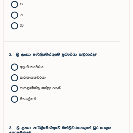
18
21
30
2.
ශ්‍රී ලංකා පාර්ලිමේන්තුවේ ප්‍රධානියා කවුරුන්ද?
අග්‍රාමාත්‍යවරයා
කථානායකවරයා
පාර්ලිමේන්තු මන්ත්‍රීවරයන්
මහලේකම්
3.
ශ්‍රී ලංකා පාර්ලිමේන්තුවේ මන්ත්‍රීවරයෙකුගේ ධුර කාලය
කොපමණද?