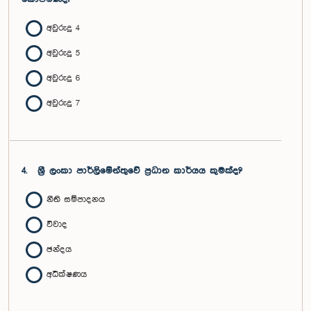
අවුරුදු 4
අවුරුදු 5
අවුරුදු 6
අවුරුදු 7
4.
ශ්‍රී ලංකා පාර්ලිමේන්තුවේ ප්‍රධාන කාර්යය කුමක්ද?
නීති සම්පාදනය
විවාද
ඡන්දය
අධීක්ෂණය