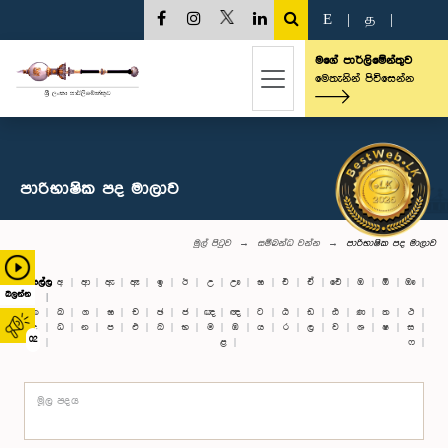
E
|
த
|
මගේ පාර්ලිමේන්තුව
මෙතැනින් පිවිසෙන්න
පාරිභාෂික පද මාලාව
මුල් පිටුව
සම්බන්ධ වන්න
පාරිභාෂික පද මාලාව
සියල්ල
අ
ආ
ඇ
ඈ
ඉ
ඊ
උ
ඌ
ඝ
එ
ඒ
ඓ
ඔ
ඕ
ඖ
බලන්න
ක
ඛ
ග
ඝ
ච
ඡ
ජ
ඤ
ඥ
ට
ඨ
ඩ
ඪ
ණ
ත
ථ
ද
ධ
න
ප
ඵ
බ
භ
ම
ඹ
ය
ර
ල
ව
ශ
ෂ
ස
02
හ
ළ
ෆ
මූල පදය