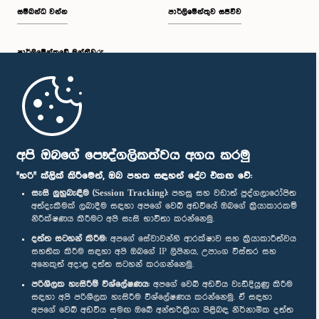
සම්බන්ධ වන්න
පාර්ලිමේන්තුව සජීවීව
පාර්ලි‌මේන්තුවේ මන්ත්‍රීවරු
මුල් පිටුව
පාර්ලිමේන්තු ජංගම යෙදුම
අපි ඔබගේ පෞද්ගලිකත්වය අගය කරමු
"හරි" ක්ලික් කිරීමෙන්, ඔබ පහත සඳහන් දේට එකඟ වේ:
සැසි ලුහුබැඳීම (Session Tracking):
පහසු සහ වඩාත් පුද්ගලාරෝපිත
අත්දැකීමක් ලබාදීම සඳහා අපගේ වෙබ් අඩවියේ ඔබගේ ක්‍රියාකාරකම්
නිරීක්ෂණය කිරීමට අපි සැසි භාවිතා කරන්නෙමු.
අප හා සම්බන්ධ වී සිටින්න :
දත්ත සටහන් කිරීම:
අපගේ සේවාවන්හි ආරක්ෂාව සහ ක්‍රියාකාරීත්වය
සහතික කිරීම සඳහා අපි ඔබගේ IP ලිපිනය, උපාංග විස්තර සහ
අනෙකුත් අදාළ දත්ත සටහන් කරගන්නෙමු.
සම්මාන
පරිශීලක හැසිරීම් විශ්ලේෂණය:
අපගේ වෙබ් අඩවිය වැඩිදියුණු කිරීම
සඳහා අපි පරිශීලක හැසිරීම විශ්ලේෂණය කරන්නෙමු. ඒ සඳහා
අපගේ වෙබ් අඩවිය සමඟ ඔබේ අන්තර්ක්‍රියා පිළිබඳ නිර්නාමික දත්ත