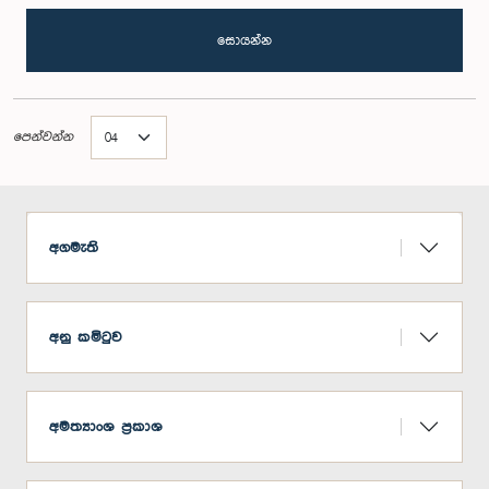
සොයන්න
පෙන්වන්න
අගමැති
අනු කමිටුව
අමත්‍යාංශ ප්‍රකාශ