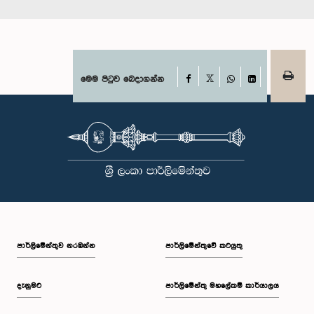
Facebook
මෙම පිටුව බෙදාගන්න
X
WhatsApp
LinkedIn
පාර්ලි‌මේන්තුව නරඹන්න
පාර්ලිමේන්තුවේ කටයුතු
දැනුමට
පාර්ලිමේන්තු මහලේකම් කාර්යාලය