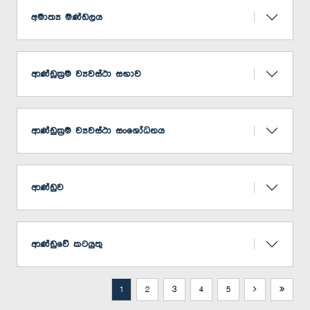
අමාත්‍ය මණ්ඩලය
ආණ්ඩුක්‍රම ව්‍යවස්ථා සභාව
ආණ්ඩුක්‍රම ව්‍යවස්ථා සංශෝධනය
ආණ්ඩුව
ආණ්ඩුවේ කටයුතු
1
2
3
4
5