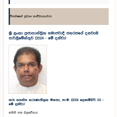
විපක්ෂයේ ප්‍රධාන සංවිධායකවරු
ශ්‍රී ලංකා ප්‍රජාතාන්ත්‍රික සමාජවාදී ජනරජයේ දසවැනි
පාර්ලිමේන්තුව (2024 - මේ දක්වා)
ගරු ගයන්ත කරුණාතිලක මහතා, පා.ම. (2024 දෙසැම්බර් 03 -
මේ දක්වා)
සමගි ජන බලවේගය