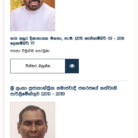
ගරු අනුර දිසානායක මහතා, පා.ම. (2015 සැප්තැම්බර් 03 - 2018
දෙසැම්බර් 17)
ජනතා විමුක්ති පෙරමුණ
විස්තර බලන්න
ශ්‍රී ලංකා ප්‍රජාතාන්ත්‍රික සමාජවාදී ජනරජයේ හත්වැනි
පාර්ලිමේන්තුව (2010 - 2015)