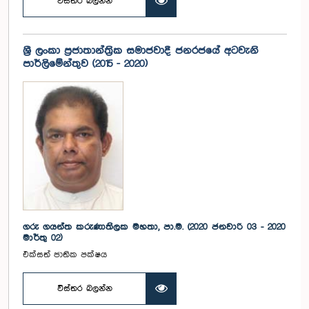
විස්තර බලන්න
ශ්‍රී ලංකා ප්‍රජාතාන්ත්‍රික සමාජවාදී ජනරජයේ අටවැනි
පාර්ලිමේන්තුව (2015 - 2020)
ගරු ගයන්ත කරුණාතිලක මහතා, පා.ම. (2020 ජනවාරි 03 - 2020
මාර්තු 02)
එක්සත් ජාතික පක්ෂය
විස්තර බලන්න