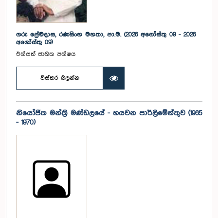
ගරු ප්‍රේමදාස, රණසිංහ මහතා, පා.ම. (2026 අගෝස්තු 09 - 2026
අගෝස්තු 09)
එක්සත් ජාතික පක්ෂය
විස්තර බලන්න
නියෝජිත මන්ත්‍රි මණ්ඩලයේ - හයවන පාර්ලිමේන්තුව (1965
- 1970)