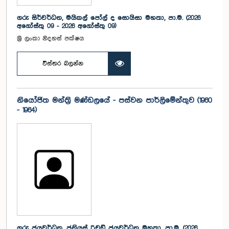
ගරු සිර්වර්ධන, මයිකල් පෝල් ද සොයිසා මහතා, පා.ම. (2026
අගෝස්තු 09 - 2026 අගෝස්තු 09)
ශ්‍රී ලංකා නිදහස් පක්ෂය
විස්තර බලන්න
නියෝජිත මන්ත්‍රි මණ්ඩලයේ - පස්වන පාර්ලිමේන්තුව (1960
- 1964)
ගරු ජයවර්ධන, ජූනියස් රිචඩ් ජයවර්ධන මහතා, පා.ම. (2026