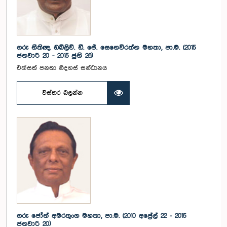
ගරු නීතිඥ ඩබ්ලිව්. ඩී. ජේ. සෙනෙවිරත්න මහතා, පා.ම. (2015
ජනවාරි 20 - 2015 ජූනි 26)
එක්සත් ජනතා නිදහස් සන්ධානය
විස්තර බලන්න
ගරු ජෝන් අමරතුංග මහතා, පා.ම. (2010 අප්‍රේල් 22 - 2015
ජනවාරි 20)