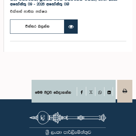
අගෝස්තු 09 - 2026 අගෝස්තු 09)
එක්සත් ජාතික පක්ෂය
විස්තර බලන්න
Facebook
මෙම පිටුව බෙදාගන්න
X
WhatsApp
LinkedIn