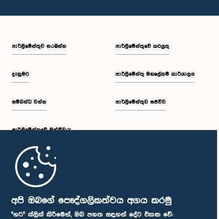
පාර්ලි‌මේන්තුව නරඹන්න
පාර්ලිමේන්තුවේ කටයුතු
දැනුමට
පාර්ලිමේන්තු මහලේකම් කාර්යාලය
සම්බන්ධ වන්න
පාර්ලිමේන්තුව සජීවීව
පාර්ලි‌මේන්තුවේ මන්ත්‍රීවරු
මුල් පිටුව
පාර්ලිමේන්තු ජංගම යෙදුම
අපි ඔබගේ පෞද්ගලිකත්වය අගය කරමු
"හරි" ක්ලික් කිරීමෙන්, ඔබ පහත සඳහන් දේට එකඟ වේ: