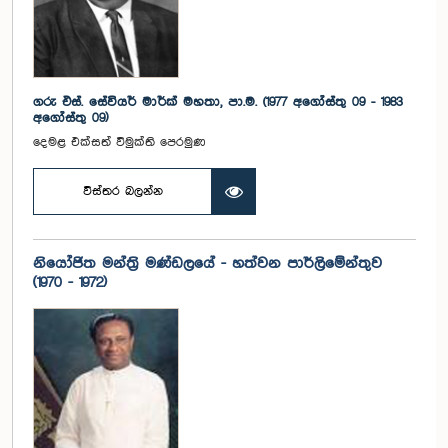
ගරු එස්. සේවියර් මාර්ක් මහතා, පා.ම. (1977 අගෝස්තු 09 - 1983
අගෝස්තු 09)
දෙමළ එක්සත් විමුක්ති පෙරමුණ
විස්තර බලන්න
නියෝජිත මන්ත්‍රි මණ්ඩලයේ - හත්වන පාර්ලිමේන්තුව
(1970 - 1972)