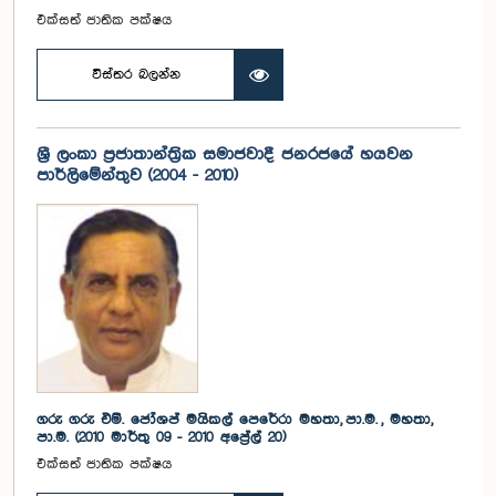
එක්සත් ජාතික පක්ෂය
විස්තර බලන්න
ශ්‍රී ලංකා ප්‍රජාතාන්ත්‍රික සමාජවාදී ජනරජයේ හයවන
පාර්ලිමේන්තුව (2004 - 2010)
ගරු ගරු එම්. ජෝශප් මයිකල් පෙරේරා මහතා, පා.ම. , මහතා,
පා.ම. (2010 මාර්තු 09 - 2010 අප්‍රේල් 20)
එක්සත් ජාතික පක්ෂය