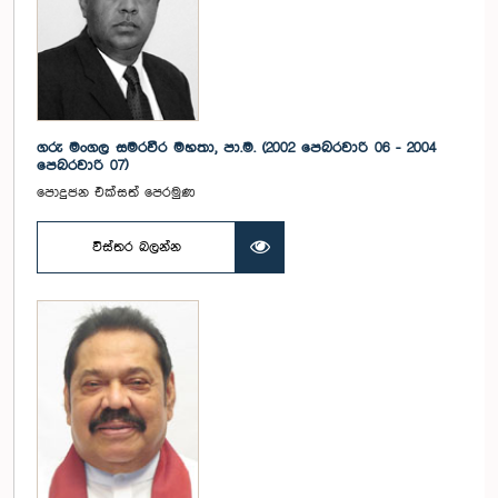
ගරු මංගල සමරවීර මහතා, පා.ම. (2002 පෙබරවාරි 06 - 2004
පෙබරවාරි 07)
පොදුජන එක්සත් පෙරමුණ
විස්තර බලන්න