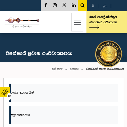
E
|
த
|
මගේ පාර්ලිමේන්තුව
මෙතැනින් පිවිසෙන්න
විපක්ෂයේ ප්‍රධාන සංවිධායකවරු
මුල් පිටුව
දැනුමට
විපක්ෂයේ ප්‍රධාන සංවිධායකවරු
රාජ්‍ය නායකයින්
02
අග්‍රාමාත්‍යවරු