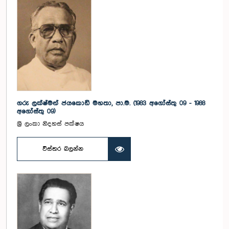
ගරු ලක්ෂ්මන් ජයකොඩි මහතා, පා.ම. (1983 අගෝස්තු 09 - 1988
අගෝස්තු 09)
ශ්‍රී ලංකා නිදහස් පක්ෂය
විස්තර බලන්න