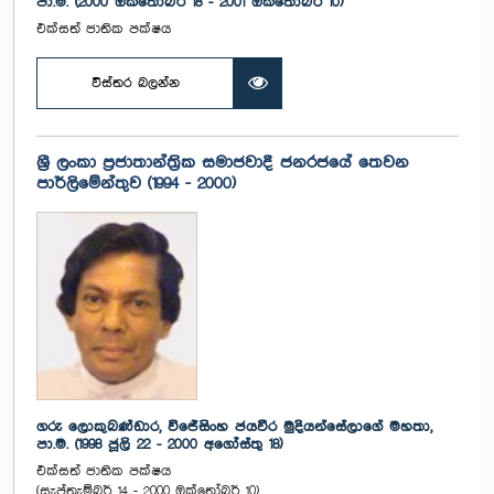
පා.ම. (2000 ඔක්තෝබර් 18 - 2001 ඔක්තෝබර් 10)
එක්සත් ජාතික පක්ෂය
විස්තර බලන්න
ශ්‍රී ලංකා ප්‍රජාතාන්ත්‍රික සමාජවාදී ජනරජයේ තෙවන
පාර්ලිමේන්තුව (1994 - 2000)
ගරු ලොකුබණ්ඩාර, විජේසිංහ ජයවීර මුදියන්සේලාගේ මහතා,
පා.ම. (1998 ජූලි 22 - 2000 අගෝස්තු 18)
එක්සත් ජාතික පක්ෂය
(සැප්තැම්බර් 14 - 2000 ඔක්‌තෝබර් 10)