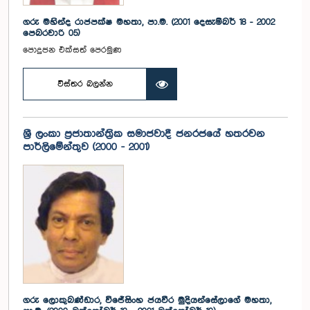
ගරු මහින්ද රාජපක්ෂ මහතා, පා.ම. (2001 දෙසැම්බර් 18 - 2002
පෙබරවාරි 05)
පොදුජන එක්සත් පෙරමුණ
විස්තර බලන්න
ශ්‍රී ලංකා ප්‍රජාතාන්ත්‍රික සමාජවාදී ජනරජයේ හතරවන
පාර්ලිමේන්තුව (2000 - 2001)
ගරු ලොකුබණ්ඩාර, විජේසිංහ ජයවීර මුදියන්සේලාගේ මහතා,