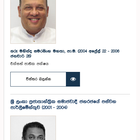
ගරු මහින්ද සමරසිංහ මහතා, පා.ම. (2004 අප්‍රේල් 22 - 2006
ජනවාරි 26)
එක්සත් ජාතික පක්ෂය
විස්තර බලන්න
ශ්‍රී ලංකා ප්‍රජාතාන්ත්‍රික සමාජවාදී ජනරජයේ පස්වන
පාර්ලිමේන්තුව (2001 - 2004)