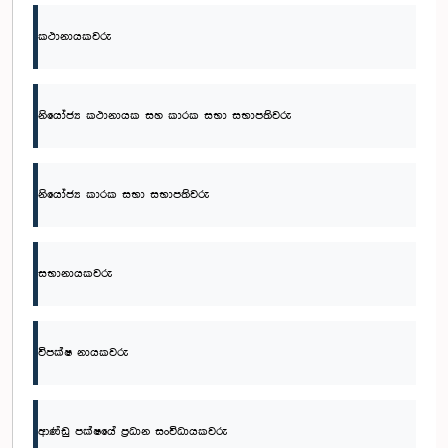
කථානායකවරු
නි‌යෝජ්‍ය කථානායක සහ කාරක සභා සභාපතිවරු
නියෝජ්‍ය කාරක සභා සභාපතිවරු
සභානායකවරු
විපක්ෂ නායකවරු
ආණ්ඩු පක්ෂයේ ප්‍රධාන සංවිධායකවරු