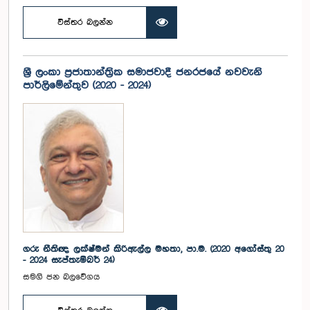
විස්තර බලන්න
ශ්‍රී ලංකා ප්‍රජාතාන්ත්‍රික සමාජවාදී ජනරජයේ නවවැනි
පාර්ලිමේන්තුව (2020 - 2024)
ගරු නීතිඥ ලක්ෂ්මන් කිරිඇල්ල මහතා, පා.ම. (2020 අගෝස්තු 20
- 2024 සැප්තැම්බර් 24)
සමගි ජන බලවේගය