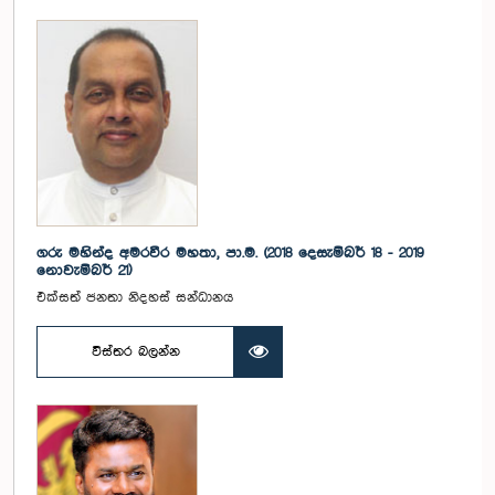
ගරු මහින්ද අමරවීර මහතා, පා.ම. (2018 දෙසැම්බර් 18 - 2019
නොවැම්බර් 21)
එක්සත් ජනතා නිදහස් සන්ධානය
විස්තර බලන්න