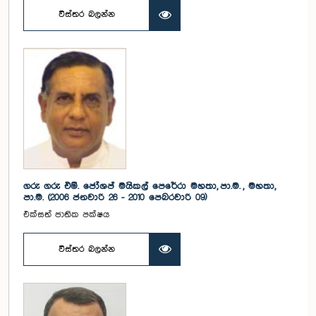
විස්තර බලන්න
ගරු ගරු එම්. ජෝශප් මයිකල් පෙරේරා මහතා, පා.ම. , මහතා,
පා.ම. (2006 ජනවාරි 26 - 2010 පෙබරවාරි 09)
එක්සත් ජාතික පක්ෂය
විස්තර බලන්න