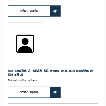
විස්තර බලන්න
ගරු මෙන්ඩිස්, ටී. ඩබ්ලිව්. එච්. මහතා, පා.ම. (1994 අගෝස්තු 25 -
1998 ජූලි 21)
එක්සත් ජාතික පක්ෂය
විස්තර බලන්න