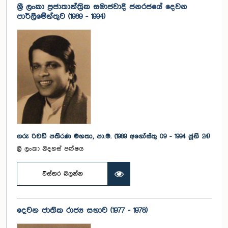
ශ්‍රී ලංකා ප්‍රජාතාන්ත්‍රික සමාජවාදී ජනරජයේ දෙවන
පාර්ලිමේන්තුව (1989 - 1994)
ගරු රිචඩ් පතිරණ මහතා, පා.ම. (1989 අගෝස්තු 09 - 1994 ජූනි 24)
ශ්‍රී ලංකා නිදහස් පක්ෂය
විස්තර බලන්න
දෙවන ජාතික රාජ්‍ය සභාව (1977 - 1978)