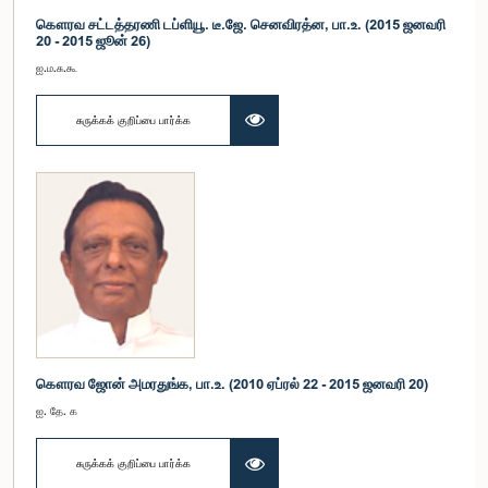
கௌரவ சட்டத்தரணி டப்ளியூ. டீ.ஜே. செனவிரத்ன, பா.உ. (2015 ஜனவரி
20 - 2015 ஜூன் 26)
ஐ.ம.சு.கூ
சுருக்கக் குறிப்பை பார்க்க
கௌரவ ஜோன் அமரதுங்க, பா.உ. (2010 ஏப்ரல் 22 - 2015 ஜனவரி 20)
ஐ. தே. க
சுருக்கக் குறிப்பை பார்க்க