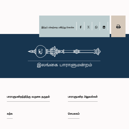
இந்தப் பக்கத்தை பகிர்ந்து கொள்க
Facebook
X
WhatsApp
LinkedIn
பாராளுமன்றத்திற்கு வருகை தருதல்
பாராளுமன்ற அலுவல்கள்
கற்க
செயலகம்