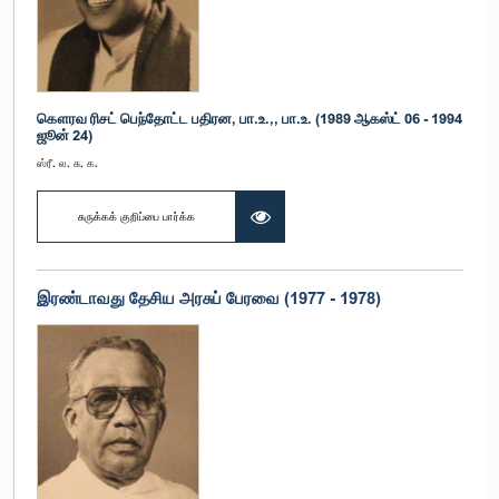
கௌரவ ரிசட் பெந்தோட்ட பதிரன, பா.உ.,, பா.உ. (1989 ஆகஸ்ட் 06 - 1994
ஜூன் 24)
ஸ்ரீ. ல. சு. க.
சுருக்கக் குறிப்பை பார்க்க
இரண்டாவது தேசிய அரசுப் பேரவை (1977 - 1978)