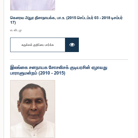
கௌரவ அநுர திசாநாயக்க, பா.உ. (2015 செப்டம்பர் 03 - 2018 டிசம்பர்
17)
ம. வி. மு
சுருக்கக் குறிப்பை பார்க்க
இலங்கை சனநாயக சோசலிசக் குடியரசின் ஏழாவது
பாராளுமன்றம் (2010 - 2015)