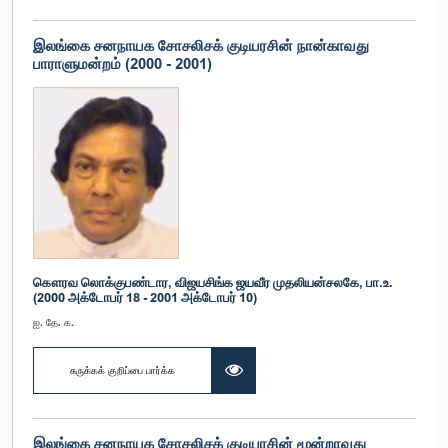
இலங்கை சனநாயக சோசலிசக் குடியரசின் நான்காவது
பாராளுமன்றம் (2000 - 2001)
கௌரவ லொக்குபண்டார, விஜயசிங்க ஜயவீர முதலியன்சலகே, பா.உ.
(2000 அக்டோபர் 18 - 2001 அக்டோபர் 10)
ஐ. தே. க.
சுருக்கக் குறிப்பை பார்க்க
இலங்கை சனநாயக சோசலிசக் குடியரசின் மூன்றாவது