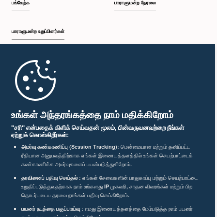
பங்கேற்க
பாராளுமன்ற நேரலை
பாராளுமன்ற உறுப்பினர்கள்
முதற்பக்கம்
பாராளுமன்ற கையடக்க செயலி
உங்கள் அந்தரங்கத்தை நாம் மதிக்கிறோம்
"சரி" என்பதைக் கிளிக் செய்வதன் மூலம், பின்வருவனவற்றை நீங்கள்
ஏற்றுக் கொள்கிறீர்கள்:
அமர்வு கண்காணிப்பு (Session Tracking):
மென்மையான மற்றும் தனிப்பட்ட
ரீதியான அனுபவத்திற்காக எங்கள் இணையத்தளத்தில் உங்கள் செயற்பாட்டைக்
எம்மை பின்தொடர்க :
கண்காணிக்க அமர்வுகளைப் பயன்படுத்துகிறோம்.
தரவினைப் பதிவு செய்தல் :
எங்கள் சேவைகளின் பாதுகாப்பு மற்றும் செயற்பாட்டை
விருதுகள்
உறுதிப்படுத்துவதற்காக நாம் உங்களது IP முகவரி, சாதன விவரங்கள் மற்றும் பிற
தொடர்புடைய தரவை நாங்கள் பதிவு செய்கிறோம்.
பயனர் நடத்தை பகுப்பாய்வு :
எமது இணையத்தளத்தை மேம்படுத்த நாம் பயனர்
தனியுரிமைக் கொள்கை