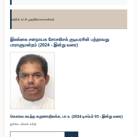
எதிர்க் கட்சி முதற்கோலாசான்கள்
இலங்கை சனநாயக சோசலிசக் குடியரசின் பத்தாவது
பாராளுமன்றம் (2024 - இன்று வரை)
கௌரவ கயந்த கருணாதிலக்க, பா.உ. (2024 டிசம்பர் 03 - இன்று வரை)
ஐக்கிய மக்கள் சக்தி