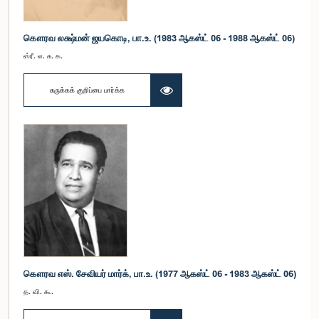
கௌரவ லக்ஷ்மன் ஜயகொடி, பா.உ. (1983 ஆகஸ்ட் 06 - 1988 ஆகஸ்ட் 06)
ஸ்ரீ. ல. சு. க.
சுருக்கக் குறிப்பை பார்க்க
கௌரவ எஸ். சேவியர் மார்க், பா.உ. (1977 ஆகஸ்ட் 06 - 1983 ஆகஸ்ட் 06)
த. வி. கூ.