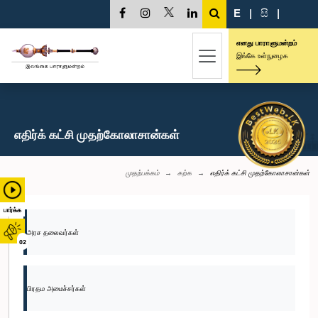
E
|
සි
|
எனது பாராளுமன்றம்
இங்கே உள்நுழைக
எதிர்க் கட்சி முதற்கோலாசான்கள்
முதற்பக்கம்
கற்க
எதிர்க் கட்சி முதற்கோலாசான்கள்
பார்க்க
அரச தலைவர்கள்
02
பிரதம அமைச்சர்கள்