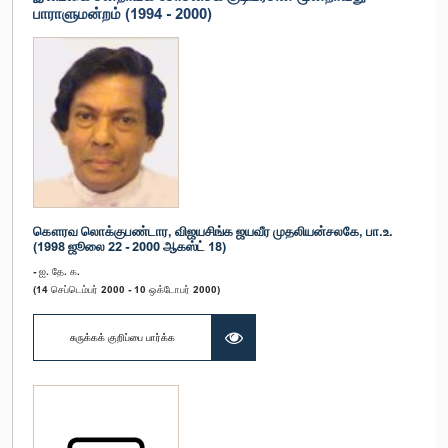
பாராளுமன்றம் (1994 - 2000)
கௌரவ லொக்குபண்டார, விஜயசிங்க ஜயவீர முதலியன்சலகே, பா.உ.
(1998 ஜூலை 22 - 2000 ஆகஸ்ட் 18)
- ஐ. தே. க.
(14 செப்டெம்பர் 2000 - 10 ஒக்டோபர் 2000)
சுருக்கக் குறிப்பை பார்க்க