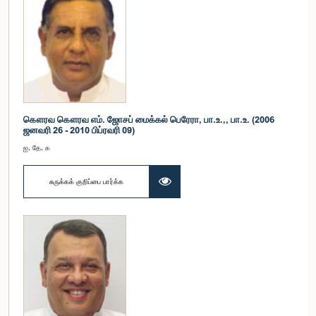
கௌரவ கௌரவ எம். ஜோசப் மைக்கல் பெரேரா, பா.உ.,, பா.உ. (2006
ஜனவரி 26 - 2010 பிப்ரவரி 09)
ஐ. தே. க
சுருக்கக் குறிப்பை பார்க்க