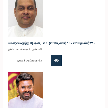
கௌரவ மஹிந்த அமரவீர, பா.உ. (2018 டிசம்பர் 18 - 2019 நவம்பர் 21)
ஐக்கிய மக்கள் சுதந்திர முன்னணி
சுருக்கக் குறிப்பை பார்க்க