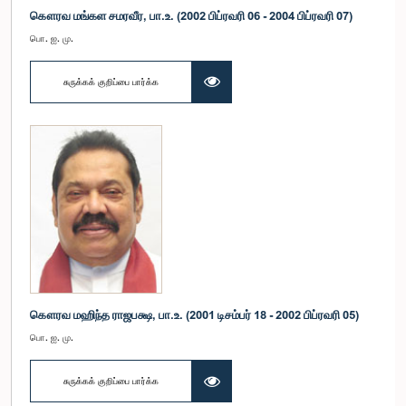
கௌரவ மங்கள சமரவீர, பா.உ. (2002 பிப்ரவரி 06 - 2004 பிப்ரவரி 07)
பொ. ஐ. மு.
சுருக்கக் குறிப்பை பார்க்க
கௌரவ மஹிந்த ராஜபக்ஷ, பா.உ. (2001 டிசம்பர் 18 - 2002 பிப்ரவரி 05)
பொ. ஐ. மு.
சுருக்கக் குறிப்பை பார்க்க