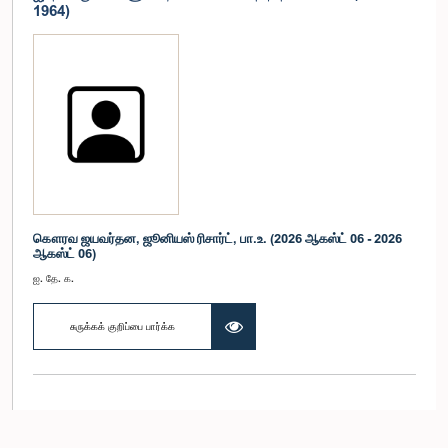
1964)
கௌரவ ஜயவர்தன, ஜூனியஸ் ரிசார்ட், பா.உ. (2026 ஆகஸ்ட் 06 - 2026
ஆகஸ்ட் 06)
ஐ. தே. க.
சுருக்கக் குறிப்பை பார்க்க