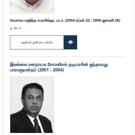
கௌரவ மஹிந்த சமரசிங்ஹ, பா.உ. (2004 ஏப்ரல் 22 - 2006 ஜனவரி 26)
ஐ. தே. க
சுருக்கக் குறிப்பை பார்க்க
இலங்கை சனநாயக சோசலிசக் குடியரசின் ஐந்தாவது
பாராளுமன்றம் (2001 - 2004)