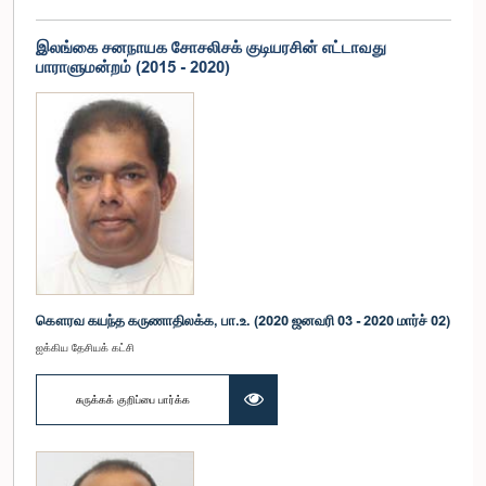
இலங்கை சனநாயக சோசலிசக் குடியரசின் எட்டாவது
பாராளுமன்றம் (2015 - 2020)
கௌரவ கயந்த கருணாதிலக்க, பா.உ. (2020 ஜனவரி 03 - 2020 மார்ச் 02)
ஐக்கிய தேசியக் கட்சி
சுருக்கக் குறிப்பை பார்க்க