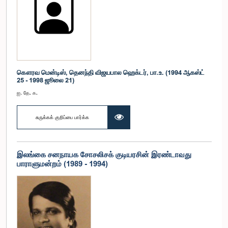
கௌரவ மென்டிஸ், தெனந்தி விஜயபால ஹெக்டர், பா.உ. (1994 ஆகஸ்ட்
25 - 1998 ஜூலை 21)
ஐ. தே. க.
சுருக்கக் குறிப்பை பார்க்க
இலங்கை சனநாயக சோசலிசக் குடியரசின் இரண்டாவது
பாராளுமன்றம் (1989 - 1994)