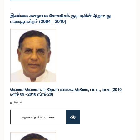
இலங்கை சனநாயக சோசலிசக் குடியரசின் ஆறாவது
பாராளுமன்றம் (2004 - 2010)
கௌரவ கௌரவ எம். ஜோசப் மைக்கல் பெரேரா, பா.உ.,, பா.உ. (2010
மார்ச் 09 - 2010 ஏப்ரல் 20)
ஐ. தே. க
சுருக்கக் குறிப்பை பார்க்க