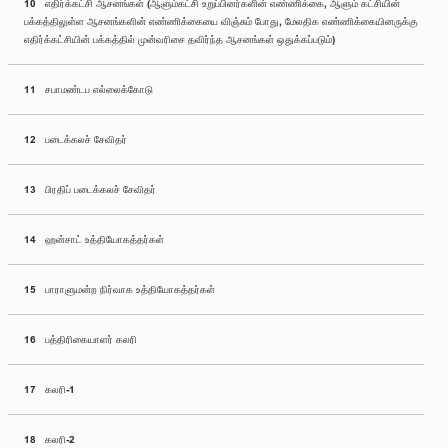
10 எதிர்க்கட்சி ஆசனங்கள் (ஆளும்கட்சி உறுப்பினர்களின் எண்ணிக்கை, ஆளும் கட்சியின்
பக்கத்திலுள்ள ஆசனங்களின் எண்ணிக்கையை விஞ்சும் போது, மேலதிக எண்ணிக்கையினருக்கு
எதிர்க்கட்சியின் பக்கத்தில் முன்வரிசை தவிர்ந்த ஆசனங்கள் ஒதுக்கப்படும்)
11 சபாமண்டப எல்லைக்கோடு
12 படைக்கலச் சேவிதர்
13 பிரதிப் படைக்கலச் சேவிதர்
14 ஹன்சாட் உத்தியோகத்தர்கள்
15 பாராளுமன்ற நிர்வாக உத்தியோகத்தர்கள்
16 பத்திரிகையாளர் கலரி
17 கலரி-1
18 கலரி-2