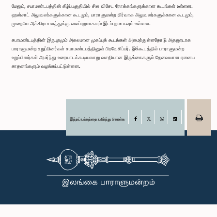
மேலும், சபாமண்டபத்தின் கீழ்ப்பகுதியில் சில விசேட நோக்கங்களுக்கான கூடங்கள் உள்ளன.
ஹன்சாட் அலுவலர்களுக்கான கூடமும், பாராளுமன்ற நிர்வாக அலுவலர்களுக்கான கூடமும்,
முறையே அக்கிராசனத்துக்கு வலப்புறமாகவும் இடப்புறமாகவும் உள்ளன.
சபாமண்டபத்தின் இருபுறமும் அகலமான முகப்புக் கூடங்கள் அமைந்துள்ளதோடு அதனூடாக
பாராளுமன்ற உறுப்பினர்கள் சபாமண்டபத்தினுள் பிரவேசிப்பர். இக்கூடத்தில் பாராளுமன்ற
உறுப்பினர்கள் அமர்ந்து உரையாடக்கூடியவாறு வசதியான இருக்கைகளும் தேவையான ஏனைய
சாதனங்களும் வழங்கப்பட்டுள்ளன.
இந்தப் பக்கத்தை பகிர்ந்து கொள்க
Facebook
X
WhatsApp
LinkedIn