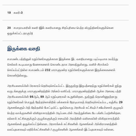
19 கலரி-3
20 சபாநாயகரின் கலரி (இக் கலரியானது சிறப்புரிமை பெற்ற விருந்தினர்களுக்கென
ஒதுக்கப்பட்டதாகும்)
இருக்கை வசதி
சபாமண்டபத்தினுள் உறுப்பினர்களுக்கான இருக்கை இட வசதியானது படிப்படியாக உயர்ந்து
செல்லக் கூடியவாறு மேசைகளைக் கொண்டதாக அமைந்துள்ளது. வளிச் சீராக்கம்
செய்யப்பட்டுள்ள சபாமண்டபம் 232 பாராளுமன்ற உறுப்பினர்களுக்கான இருக்கைகளைக்
கொண்டுள்ளது.
அரசியலமைப்பின் பிரகாரம் தெரிவுசெய்யப்பட்ட இருநூற்று இருபத்தைந்து உறுப்பினர்கள் ஐந்து
வருடங்களுக்கு பாராளுமன்றத்தில் அங்கம் வகிப்பர். பாராளுமன்றத்தின் ஆக்க அமைவு பற்றி
அரசியலமைப்பின் 98ஆம், 99 ஆம் உறுப்புரைகள் கூறுகின்றன. நூற்றுத் தொண்ணூற்றாறு
உறுப்பினர்கள் பொதுத் தேர்தலொன்றில் மக்களால் நேரடியாகத் தெரிவுசெய்யப்பட, எஞ்சிய 29
ஆசனங்களும் அத் தேர்தலில் போட்டியிட்ட ஒவ்வொரு அரசியல் கட்சியும் / சுயேச்சைக் குழுவும்
பெற்ற வாக்குகளின் விகிதாசாரத்தின் அடிப்படையில் அவற்றுக்கிடையே பங்கிடப்படுகின்றன.
எல்லாக் கட்சிகளுக்கும் குழுக்களுக்கும் சபையில் அவற்றின் வலிமையின் விகிதாசாரத்தில்
ஆசனங்கள் ஒதுக்கப்பட்டுள்ளன. அரசாங்கக் கட்சிகளின் ஆசனங்கள் அக்கிராசனத்தின்
வலப்புறமாகவும் எதிர்க்கட்சிகளின் / குழுக்களின் ஆசனங்கள் இடப்புறமாகவும் உள்ளன.