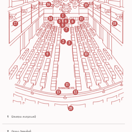
1 கௌரவ சபாநாயகர்
2 பிரதம அமைச்சர்