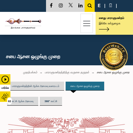
E
|
සි
|
எனது பாராளுமன்றம்
இங்கே உள்நுழைக
சபை ஆசன ஒழுங்கு முறை
முதற்பக்கம்
பாராளுமன்றத்திற்கு வருகை தருதல்
சபை ஆசன ஒழுங்கு முறை
பாராளுமன்றத்தின் ஆக்க அமைவு வரைபடம்
சபை ஆசன ஒழுங்கு முறை
பார்க்க
02
கட்சி ஆக்க அமைவு
360° காட்சி