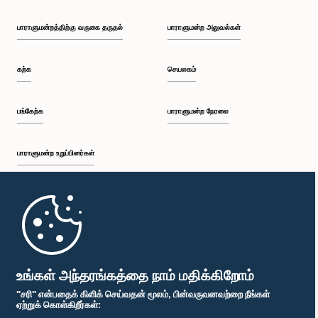
பாராளுமன்றத்திற்கு வருகை தருதல்
பாராளுமன்ற அலுவல்கள்
கற்க
செயலகம்
பங்கேற்க
பாராளுமன்ற நேரலை
பாராளுமன்ற உறுப்பினர்கள்
முதற்பக்கம்
பாராளுமன்ற கையடக்க செயலி
உங்கள் அந்தரங்கத்தை நாம் மதிக்கிறோம்
"சரி" என்பதைக் கிளிக் செய்வதன் மூலம், பின்வருவனவற்றை நீங்கள்
ஏற்றுக் கொள்கிறீர்கள்: