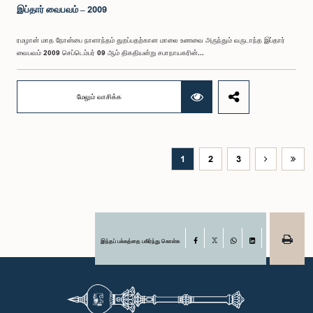
இப்தார் வைபவம் – 2009
ரமழான் மாத நோன்பை நாளாந்தம் துறப்பதற்கான மாலை உணவை அருந்தும் வருடாந்த இப்தார்
வைபவம் 2009 செப்டெம்பர் 09 ஆம் திகதியன்று சபாநாயகரின்...
மேலும் வாசிக்க
1
2
3
இந்தப் பக்கத்தை பகிர்ந்து கொள்க
Facebook
X
WhatsApp
LinkedIn