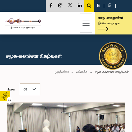
E
|
සි
|
எனது பாராளுமன்றம்
இங்கே உள்நுழைக
சமூக-கலாச்சார நிகழ்வுகள்
முதற்பக்கம்
பங்கேற்க
சமூக-கலாச்சார நிகழ்வுகள்
Show
02