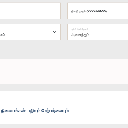
திகதி முதல் (YYYY-MM-DD)
பதில் அளித்தவர்
அனைத்தும்
நிலையங்கள்: பதிவும் மேற்பார்வையும்