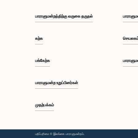
பாராளுமன்றத்திற்கு வருகை தருதல்
பாராளும
கற்க
செயலகம
பங்கேற்க
பாராளும
பாராளுமன்ற உறுப்பினர்கள்
முதற்பக்கம்
பதிப்புரிமை © இலங்கை பாராளுமன்றம்.