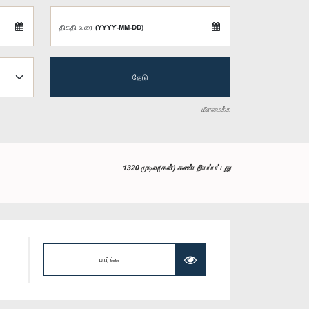
திகதி வரை (YYYY-MM-DD)
தேடு
மீளமைக்க
1320 முடிவு(கள்) கண்டறியப்பட்டது
பார்க்க