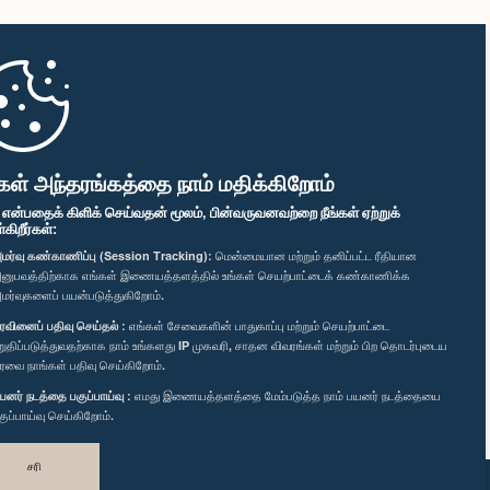
கள் அந்தரங்கத்தை நாம் மதிக்கிறோம்
" என்பதைக் கிளிக் செய்வதன் மூலம், பின்வருவனவற்றை நீங்கள் ஏற்றுக்
ிறீர்கள்:
மர்வு கண்காணிப்பு (Session Tracking):
மென்மையான மற்றும் தனிப்பட்ட ரீதியான
னுபவத்திற்காக எங்கள் இணையத்தளத்தில் உங்கள் செயற்பாட்டைக் கண்காணிக்க
மர்வுகளைப் பயன்படுத்துகிறோம்.
ரவினைப் பதிவு செய்தல் :
எங்கள் சேவைகளின் பாதுகாப்பு மற்றும் செயற்பாட்டை
றுதிப்படுத்துவதற்காக நாம் உங்களது IP முகவரி, சாதன விவரங்கள் மற்றும் பிற தொடர்புடைய
ரவை நாங்கள் பதிவு செய்கிறோம்.
யனர் நடத்தை பகுப்பாய்வு :
எமது இணையத்தளத்தை மேம்படுத்த நாம் பயனர் நடத்தையை
குப்பாய்வு செய்கிறோம்.
சரி
வடிவமைத்து உருவாக்கியது
TekGeeks