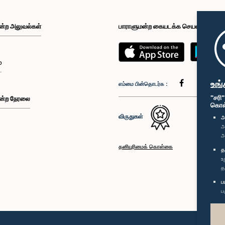
ன்ற அலுவல்கள்
பாராளுமன்ற கையடக்க செயலி
்
உங்
எம்மை பின்தொடர்க :
"சரி
ன்ற நேரலை
கொள்க
விருதுகள்
அ
அ
அ
தனியுரிமைக் கொள்கை
த
உ
த
ப
ப