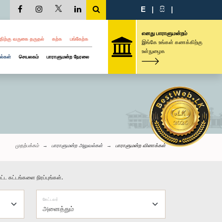
E
|
සි
|
எனது பாராளுமன்றம்
திற்கு வருகை தருதல்
கற்க
பங்கேற்க
இங்கே உங்கள் கணக்கிற்கு
உள்நுழைக
ல்கள்
செயலகம்
பாராளுமன்ற நேரலை
முதற்பக்கம்
பாராளுமன்ற அலுவல்கள்
பாராளுமன்ற வினாக்கள்
்ட கட்டங்களை நிரப்புங்கள்.
கேட்டவர்
அனைத்தும்