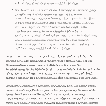
சமர்ப்பிக்கிறது. திறைசேரி இவற்றை கவனத்தில் எடுக்கிறது.
நிதி அமைச்சு, வரவு செலவு மதிப்பீடுகள் அரசாங்கத்தின் கொள்கைகளுக்கும்
முன்னுரிமைகளுக்கும் அமைந்துள்ளதை உறுதிப்படுத்த, ஏனைய
அமைச்சுக்களோடு கலந்துரையாடல்களை நடாத்தும். அவைகள் பின்பு, இவை
அமைச்சரவையின் ஆய்விற்கும் அங்கீகாரத்திற்குமாக அனுப்பப்படும். முடிவு
செய்யப்பட்ட இறுதி மதிப்பீடுகள் அரசாங்க வரவு செலவுத்திட்டத்தில்
பற்றாக்குறையை அல்லது மிகையை எடுத்துக்காட்டும். கடந்த பல
தசாப்தங்களாக, ஒன்றுக்குப் பின் ஒன்றாக வந்த அரசாங்கங்கள் பற்றாக்குறை
வரவு செலவுத்திட்டங்களையே கொண்டுள்ளன. இம் மதிப்பீடுகள், நிதி
அமைச்சரினால் ஒதுக்கீட்டுச் சட்டமூலமாக வரவு செலவுத் திட்டத்தின் முதல்
மதிப்பீடாக பாராளுமன்றத்தில் சமர்ப்பிக்கப்படுகிறது.
பொதுவாக, நடப்பாண்டின் ஒக்டோபர் ஆரம்பப் பகுதியில், நிதி அமைச்சர் ஒதுக்கீட்டுச் சட்ட
மூலத்தைச் சமர்ப்பிப்பதே வழமையாகும். பாராளுமன்றத்தினால் நிறைவேற்றப்பட்ட பின் அது
அடுத்துவரும் ஆண்டின் ஜனவரி முதலாம் திகதியில் இருந்து செயலாற்றப்படும்.
பொதுத்தேர்தலுக்கு அழைப்பு விடுக்கப்பட்டு, புதிய பாராளுமன்றம் தெரிவு செய்யப்படாத நிலையில்
அல்லது புதிய அரசாங்கம் உறுதி மொழி எடுத்து, செம்மையான வரவு செலவுத் திட்டத்தைத்
தயாரிக்க அவர்களுக்கு நேரம் போதாத நிலைமையில், இந்த நடைமுறையில் விலக நேரிடுகிறது.
பாராளுமன்றம் அத்தகையதொரு நிலைமையை எதிர்கொள்ளும் போது, அது கணக்கு வாக்குப்
பணத்தை கொண்டு வந்து நிறைவேற்ற முனையும். இந்த நடைமுறையானது அரசியலமைப்பிலோ
அல்லது நிலையியற் கட்டளைகளிலோ குறிப்பிடப்படாத பாராளுமன்ற மரபாக உள்ளது.
பாராளுமன்றம் புதிய திட்டங்களுக்காக அல்லாமல் நடைபெற்றுக் கொண்டிருக்கும் திட்டங்களுக்கே
நிதியை வழங்குகிறது. சமூகத்திற்குத் தேவையான சேவைகளை பேணிக் கொள்ளும் அளவிற்கே