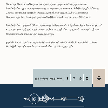
அனைத்து அமைச்சுக்களினதும் கணக்குவாக்குகள் முழுச்சபையின் குழு நிலையில்
நிறைவேற்றப்பட்டதும் பாராளுமன்றமானது உடனடியாக ஒரு சபையாக மீண்டும் அமரும். அப்போது
கௌரவ சபாநாயகர் அவர்கள், குறித்த ஆண்டுக்கான ஒதுக்கீட்டுச் சட்டமூலமானது
திருத்தங்களுடனோ அல்லது திருத்தங்களின்றியோ நிறைவேற்றப்பட்டதாக அறிவிப்பார்.
நிறைவேற்றப்பட்ட ஒதுக்கீட்டுச் சட்டமூலமானது அடுத்த கலண்டர் ஆண்டின் தொடக்கமான ஜனவரி
1 ஆம் திகதியிலிருந்து பொதுச் சேவைகளுக்கென ஒதுக்கப்பட்ட நிதியைச் செலவழிப்பதற்கான
அதிகாரத்தை அரசாங்கத்திற்கு வழங்குகின்றது.
ஒதுக்கீட்டுச் சட்டமூலம் பாராளுமன்றத்தினால் நிராகரிக்கப்பட்டால் அரசியலமைப்பின் உறுப்புரை
48(2) இன் பிரகாரம் அமைச்சரவை கலைக்கப்பட்டதாகக் கருதப்படும்.
இந்தப் பக்கத்தை பகிர்ந்து கொள்க
Facebook
X
WhatsApp
LinkedIn