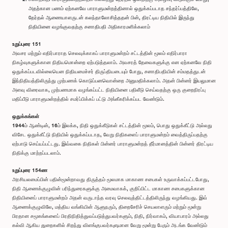
அதற்கான பணம் ஏற்கனவே பாராளுமன்றத்தினால் ஒதுக்கப்படாத சந்தர்ப்பத்திலே,
தேர்தல் ஆணையாளருடன் கலந்தாலோசித்ததன் பின், திரட்டிய நிதியில் இருந்து
நிதியினை வழங்குவதற்கு சனாதிபதி அதிகாரமளிக்கலாம்
உறுப்புரை 151
அவசர மற்றும் எதிர்பாராத செலவுக்காகப் பாராளுமன்றம் சட்டத்தின் மூலம் எதிர்பாரா
நிகழ்வுகளுக்கான நிதியமொன்றை ஏற்படுத்தலாம். அவசரத் தேவைகளுக்கு என ஏற்கனவே நிதி
ஒதுக்கப்படவில்லையென நிதியமைச்சர் திருப்தியடையும் போது, சனாதிபதியின் சம்மதத்துடன்
இந்நிதியத்திலிருந்து முற்பணக் கொடுப்பனவொன்றை அனுமதிக்கலாம். அதன் பின்னர் இயலுமான
அளவு விரைவாக, முற்பணமாக வழங்கப்பட்ட நிதியினை பதிலீடு செய்வதற்கு ஒரு குறைநிரப்பு
மதிப்பீடு பாராளுமன்றத்தில் சமர்ப்பிக்கப் பட்டு அங்கீகரிக்கப்பட வேண்டும்.
ஒதுக்கங்கள்
1944ம் ஆண்டின், 16ம் இலக்க, நிதி ஒதுக்கீடுகள் சட்டத்தின் மூலம், பொது ஒதுக்கீட்டு அல்லது
விசேட ஒதுக்கீட்டு நிதியில் ஒதுக்கப்படாத, வேறு நிதிகளைப் பாராளுமன்றம் வைத்திருப்பதற்கு
ஏற்பாடு செய்யப்பட்டது. இவ்வகை நிதிகள் பின்னர் பாராளுமன்றத் தீர்மானத்தின் பின்னர் திரட்டிய
நிதிக்கு மாற்றப்படலாம்.
உறுப்புரை 154ண
அரசியலமைப்பின் பதின்மூன்றாவது திருத்தம் மூலமாக மாகாண சபைகள் உருவாக்கப்பட்டபோது,
நிதி ஆணைக்குழுவின் பரிந்துரைகளுக்கு அமைவாகக், குறிப்பிட்ட மாகாண சபைகளுக்கான
நிதியினைப் பாராளுமன்றம் அதன் வருடாந்த வரவு செலவுத்திட்டத்திலிருந்து வழங்கியது. இவ்
ஆணைக்குழுவிலே, மத்திய வங்கியின் ஆளுநரும், திறைசேரிச் செயலாளரும் மற்றும் மூன்று
பிரதான சமூகங்களைப் பிரதிநிதித்துவப்படுத்துபவர்களும், நிதி, நிர்வாகம், வியாபாரம் அல்லது
கல்வி ஆகிய துறைகளில் சிறந்து விளங்குபவர்களுமான வேறு மூன்று பேரும் அடங்க வேண்டும்