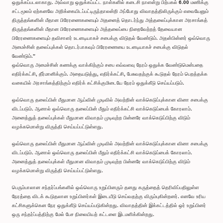
ஒதுக்கப்படலாகாது. அவ்வாறு ஒதுக்கப்பட்ட நாள்களில் கடைசி நாளன்று பிற்பகல் 6.00 மணிக்கு
சட்டமூலம் ஏற்கனவே அறிக்கையிடப்பட்டிருந்தாலன்றி அப்போது விவாதத்திலிருக்கும் எவையேனும்
திருத்தங்களின் மீதான பிரேரணைகளையும் அதனைத் தொடர்ந்து அத்தலைப்புக்கான அரசாங்கத்
திருத்தங்களின் மீதான பிரேரணைகளையும் அத்தலைப்பை நிறைவேற்றத் தேவையான
பிரேரணைகளையும் தவிசாளர் உடனடியாகச் சபைக்கு விடுதல் வேண்டும். அதன்பின்னர் ஒவ்வொரு
அமைச்சின் தலைப்புக்கள் தொடர்பாகவும் பிரேரணையை உடனடியாகச் சபைக்கு விடுதல்
வேண்டும்.”
ஒவ்வொரு அமைச்சின் கணக்கு வாக்கிற்கும் சபை எவ்வளவு நேரம் ஒதுக்க வேண்டுமென்பதை
எதிர்க்கட்சி, தீர்மானிக்கும். அதையடுத்து, எதிர்க்கட்சி, பேசுவதற்குக் கூடுதல் நேரம் பெறத்தக்க
வகையில் அரசாங்கத்திற்கும் எதிர்க் கட்சிக்குமிடையே நேரம் ஒதுக்கீடு செய்யப்படும்.
ஒவ்வொரு தலைப்பின் மீதுமான ஆய்வின் முடிவில் அவற்றின் வாக்கெடுப்புக்கான வினா சபைக்கு
விடப்படும். ஆனால் ஒவ்வொரு தலைப்பின் மீதும் எதிர்க்கட்சி வாக்கெடுப்பைக் கோரலாம்.
அனைத்துத் தலைப்புக்கள் மீதுமான விவாதம் முடிவுற்ற பின்னரே வாக்கெடுப்பிற்கு விடும்
வழக்கமொன்று விருத்தி செய்யப்பட்டுள்ளது.
ஒவ்வொரு தலைப்பின் மீதுமான ஆய்வின் முடிவில் அவற்றின் வாக்கெடுப்புக்கான வினா சபைக்கு
விடப்படும். ஆனால் ஒவ்வொரு தலைப்பின் மீதும் எதிர்க்கட்சி வாக்கெடுப்பைக் கோரலாம்.
அனைத்துத் தலைப்புக்கள் மீதுமான விவாதம் முடிவுற்ற பின்னரே வாக்கெடுப்பிற்கு விடும்
வழக்கமொன்று விருத்தி செய்யப்பட்டுள்ளது.
பெரும்பாலான சந்தர்ப்பங்களில் ஒவ்வொரு உறுப்பினரும் தனது கருத்தைத் தெரிவிப்பதிலுள்ள
நேரத்தை விடக் கூடுதலான உறுப்பினர்கள் இடையீடு செய்வதற்கு விரும்புகின்றனர். எனவே உரிய
கட்சிகளுக்கென நேர ஒதுக்கீடு செய்யப்படுகின்றது. விவாதத்தின் இக்கட்டத்தில் ஒர் உறுப்பினர்
ஒரு சந்தர்ப்பத்திற்கு மேல் பேச நிலையியற் கட்டளை இடமளிக்கின்றது.