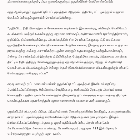
திணைக்களங்களுக்கும் , அரச முகவர்களுக்கும் ஒதுக்கீடுகள் மேற்கொள்ளப்படும்.
எந்த ஆண்டினதும் ஒதுக்கீட்டுச் சட்டமூலத்தின் அறிமுகப் பந்தியில், சட்டமூலத்தின் பிரதான
நோக்கம் பின்வரும் முறையில் சொல்லப்படுகின்றது.
“குறிப்பிட்ட நிதி ஆண்டிற்கான சேவைகளை வழங்கவும், இலங்கைக்கு, உள்ளேயும், வெளியேயும்
கடன்களைப் பெற்றுக் கொள்வதற்கு அதிகாரமளிக்கவும், அச்சேவைகளின் நோக்கத்திற்காகக்,
குறிப்பிட்ட நிதியாண்டின்போது, அரசாங்கத்தின் சில செயற்பாடுகளுக்கு நிதி வசதிகளை
ஏற்படுத்திக் கொள்ளவும், கொடுப்பனவுகளை மேற்கொள்ளவும், இவற்றை முன்பணமாக திரட்டிய
நிதியிலிருந்து அல்லது அரசாங்கத்திடமுள்ள ஏதேனும் நிதியிலிருக்கு பெற்றுக்கொள்ளவும்,
அல்லது அரசாங்கத்திடம் இருக்கும் நிதியிலிருக்கு பெற்றுக்கொள்ளவும், அத்தகைய பணத்தை
திரட்டிய நிதியத்திற்கு மீளச்செலுத்துவதற்கு ஏற்பாடு செய்வதற்கும், அத்துடன் அதனோடு
தொடர்புடைய விடயங்களுக்கும் அல்லது அதன் இடைநேர்விளைவான விடயங்களுக்கும் ஏற்பாடு
செய்வதற்குமானதொரு சட்டம்”
வரவு செலவுத் திட்ட உரையின் பின்னர் ஒதுக்கீட்டு சட்டமூலத்தின் இரண்டாம் மதிப்பீடு
ஆரம்பிக்கப்படுகின்றது. இவ்விரண்டாம் மதிப்பானது உண்மையில் தொடரும் ஆண்டில் வரவு
செலவுத்திட்டத்தின் மூலம் அரசாங்கத்தின் நிகழ்ச்சித் திட்டங்களுக்கு வருமானத்தை திரட்டிக்
கொள்வதற்கான அரசாங்கத்தின் ஆலோசனைகளின் விபரமான சமர்ப்பணமாகும்.
ஒதுக்கீட்டுச் சட்டமூலம் விஷேட அந்தஸ்தினைக் கொண்டிருக்கின்ற போதிலும், பாராளுமன்றத்தில்
சாதாரண சட்டமூலங்களுக்கு பிரயோகிக்கபப்டும் அதே விதமான நடைமுறையை இங்கும்
பிரயோகிக்கப்படுகின்றது. அதாவது முதல் மதிப்பீட்டின் பின்பு, அதன் ஏற்பாடுகள்
அரசியலமைப்பிற்கு அமைவாக உள்ளது. பிரசையொருவர், உறுப்புரை 121 இன் பிரகாரம்
உயர்நீதிமன்றத்தில் வழக்குத் தொடரலாம்.