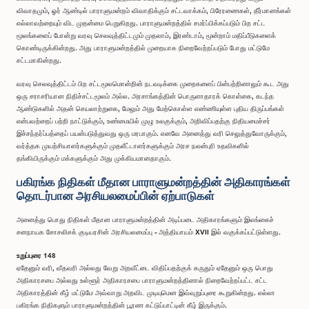
விவாதமும், ஓர் ஆண்டில் பாராளுமன்றம் விவாதிக்கும் சட்டவாக்கம், பிரேரணைகள், தீர்மானங்கள்
எல்லாவற்றையும் விட முதன்மை பெறுகிறது. பாராளுமன்றத்தில் சமர்ப்பிக்கப்படும் பிற சட்ட
மூலங்களைப் போன்று வரவு செலவுத்திட்டமும் முதலாம், இரண்டாம், மூன்றாம் மதிப்பீடுகளைக்
கொண்டிருக்கின்றது. அது பாராளுமன்றத்தில் முறையாக நிறைவேற்றப்படும் போது மட்டுமே
சட்டமாகின்றது.
வரவு செலவுத்திட்டம் பிற சட்டமூலமொன்றின் நடவடிக்கை முறைகளைப் பின்பற்றினாலும் கூட அது
ஒரு சராசரியான நிதிச்சட்டமூலம் அல்ல. அரசாங்கத்தின் பொருளாதாரக் கொள்கை, கடந்த
ஆண்டுகளில் அதன் செயலாற்றுகை, மேலும் அது மேற்கொள்ள எண்ணியுள்ள புதிய திருப்பங்கள்
என்பவற்றைப் பற்றி நாட்டுக்கும், உண்மையில் முழு உலகுக்கும், அறிவிப்பதற்கு நிதியமைச்சர்
இச்சந்தர்ப்பத்தைப் பயன்படுத்துவது ஒரு மரபாகும். எனவே அனைத்து வரி செலுத்துவோருக்கும்,
வர்த்தக முயற்சியாளர்களுக்கும் முதலீட்டாளர்களுக்கும் அரச நலன்புரி உதவிகளில்
தங்கியிருக்கும் மக்களுக்கும் அது முக்கியமானதாகும்.
பகிரங்க நிதிகள் மீதான பாராளுமன்றத்தின் அதிகாரங்கள்
தொடர்பான அரசியலமைப்பின் ஏற்பாடுகள்
அனைத்து பொது நிதிகள் மீதான பாராளுமன்றத்தின் அடிப்படை அதிகாரங்களும் இலங்கைச்
சனநாயக சோசலிசக் குடியரசின் அரசியலமைப்பு - அத்தியாயம் XVII இல் வகுக்கப்பட்டுள்ளது.
உறுப்புரை 148
ஏதேனும் வரி, வீதவரி அல்லது வேறு அறவீட்டை விதிப்பதற்குக் கருதும் ஏதேனும் ஒரு பொது
அதிகாரசபை அல்லது உள்ளூர் அதிகாரசபை பாராளுமன்றத்தினால் நிறைவேற்றப்பட்ட சட்ட
அதிகாரத்தின் கீழ் மட்டுமே அவ்வாறு அறவிட முடியுமென இவ்வுறுப்புரை கூறுகின்றது. எல்லா
பகிரங்க நிதிகளும் பாராளுமன்றத்தின் பூரண கட்டுப்பாட்டின் கீழ் இருக்கும்.