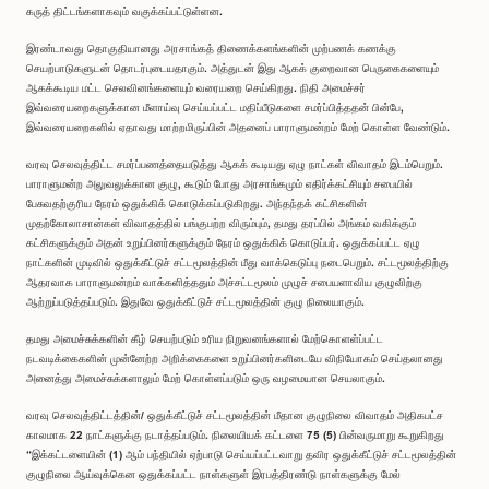
கருத் திட்டங்களாகவும் வகுக்கப்பட்டுள்ளன.
இரண்டாவது தொகுதியானது அரசாங்கத் திணைக்களங்களின் முற்பணக் கணக்கு
செயற்பாடுகளுடன் தொடர்புடையதாகும். அத்துடன் இது ஆகக் குறைவான பெருகைகளையும்
ஆகக்கூடிய மட்ட செலவினங்களையும் வரையறை செய்கிறது. நிதி அமைச்சர்
இவ்வரையறைகளுக்கான மீளாய்வு செய்யப்பட்ட மதிப்பீடுகளை சமர்ப்பித்ததன் பின்பே,
இவ்வரையறைகளில் ஏதாவது மாற்றமிருப்பின் அதனைப் பாராளுமன்றம் மேற் கொள்ள வேண்டும்.
வரவு செலவுத்திட்ட சமர்ப்பணத்தையடுத்து ஆகக் கூடியது ஏழு நாட்கள் விவாதம் இடம்பெறும்.
பாராளுமன்ற அலுவலுக்கான குழு, கூடும் போது அரசாங்கமும் எதிர்க்கட்சியும் சபையில்
பேசுவதற்குரிய நேரம் ஒதுக்கிக் கொடுக்கப்படுகிறது. அந்தந்தக் கட்சிகளின்
முதற்கோலாசான்கள் விவாதத்தில் பங்குபற்ற விரும்பும், தமது தரப்பில் அங்கம் வகிக்கும்
கட்சிகளுக்கும் அதன் உறுப்பினர்களுக்கும் நேரம் ஒதுக்கிக் கொடுப்பர். ஒதுக்கப்பட்ட ஏழு
நாட்களின் முடிவில் ஒதுக்கீட்டுச் சட்டமூலத்தின் மீது வாக்கெடுப்பு நடைபெறும். சட்டமூலத்திற்கு
ஆதரவாக பாராளுமன்றம் வாக்களித்ததும் அச்சட்டமூலம் முழுச் சபையளாவிய குழுவிற்கு
ஆற்றுப்படுத்தப்படும். இதுவே ஒதுக்கீட்டுச் சட்டமூலத்தின் குழு நிலையாகும்.
தமது அமைச்சுக்களின் கீழ் செயற்படும் உரிய நிறுவனங்களால் மேற்கொளள்ப்பட்ட
நடவடிக்கைகளின் முன்னேற்ற அறிக்கைகளை உறுப்பினர்களிடையே விநியோகம் செய்தலானது
அனைத்து அமைச்சுக்களாலும் மேற் கொள்ளப்படும் ஒரு வழமையான செயலாகும்.
வரவு செலவுத்திட்டத்தின்/ ஒதுக்கீட்டுச் சட்டமூலத்தின் மீதான குழுநிலை விவாதம் அதிகபட்ச
காலமாக 22 நாட்களுக்கு நடாத்தப்படும். நிலையியக் கட்டளை 75 (5) பின்வருமாறு கூறுகிறது
“இக்கட்டளையின் (1) ஆம் பந்தியில் ஏற்பாடு செய்யப்பட்டவாறு தவிர ஒதுக்கீட்டுச் சட்டமூலத்தின்
குழுநிலை ஆய்வுக்கென ஒதுக்கப்பட்ட நாள்களுள் இரபத்திரண்டு நாள்களுக்கு மேல்