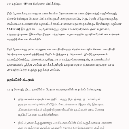
என உறுப்புரை 154ண நிபந்தனை விதிக்கிறது.
நிதி ஆணைக்குழுவானது மாகாணங்களின் தேவைகளை மாகாண நிர்வாகத்தினதும் பொதுத்
திறைசேரியினதும் பிரதான அதிகாரிகளுடன் கலந்துரையாடும். அது, அதன் பரிந்துரைகளுக்கு
அடிப்படையாக அமைகின்ற வழிகாட்டற் கோட்பாடுகளை உருவாக்குகின்றது. இதன்போது, உறுப்புரை
154ண (5) இல் குறிப்பிட்டபடி, ஆணைக்குழு, குறிப்பாக சனத்தொகை, தலா வருமானம்,
ஏற்றத்தாழ்வுகளை இல்லாதொழித்தல் மற்றும் தலா வருமானத்தில் ஏற்படும் வீழ்ச்சி என்பவற்றைக்
கருத்திற் கொள்ள வேண்டும்.
நிதி ஆணைக்குழுவின் பரிந்துரைகள் சனாதிபதிக்குத் தெரிவிக்கப்படும். பின்னர் சனாதிபதி
அவற்றை பாராளுமன்றத்திற்குத் தெரியப்படுத்துவார். அரசாங்கம் இப்பரிந்துரைகளைக்
கவனத்திலெடுத்து, ஆணைக்குழுவினுடனான கலந்தாலோசனையுடன், மாகாணங்களின்
தேவைகளைப் பூர்த்தி செய்யும் நோக்கத் திற்குப் போதுமானதான நிதிகளை வருடாந்த வரவு
செலவுத்திட்டத்திலிருந்து ஒதுக்கீடு செய்யும்.
ஒதுக்கீட்டுச் சட்டமூலம்
வரவு செலவுத் திட்ட தயாரிப்பின் பிரதான படிமுறைகளின் சாராம்சம் பின்வருமாறு;
நிதியமைச்சு வரவு செலவுத்திட்ட சுற்று நிருபத்தை, நடப்பாண்டின்
முதற்காலாண்டில் வெளியிடும். அமைச்சுக்கள் அதன் கீழ் இயங்கும்
திணைக்களங்கள் மற்றும் நிறுவனங்களின் உதவியுடன் வரவு செலவு
மதிப்பீடுகளை தயாரிக்கின்றன.
நிதி ஆணைக்குழுவானது, அரசியலமைப்பின் விதிகளுக்கமைய மாகாண
சபைகளுக்கான ஒதுக்கீடுகளைச் சிபாரிசு செய்து சனாதிபதிக்குச்