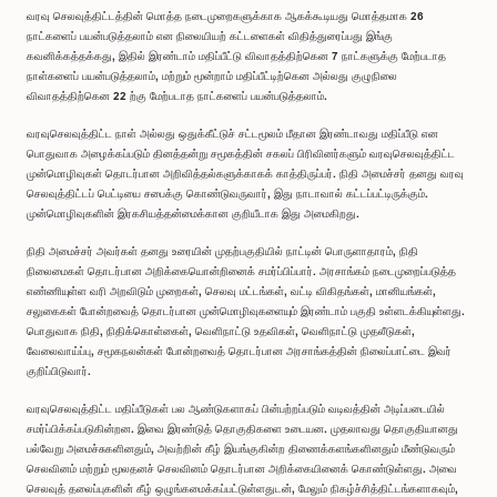
வரவு செலவுத்திட்டத்தின் மொத்த நடைமுறைகளுக்காக ஆகக்கூடியது மொத்தமாக 26
நாட்களைப் பயன்படுத்தலாம் என நிலையியற் கட்டளைகள் விதித்துரைப்பது இங்கு
கவனிக்கத்தக்கது, இதில் இரண்டாம் மதிப்பீட்டு விவாதத்திற்கென 7 நாட்களுக்கு மேற்படாத
நாள்களைப் பயன்படுத்தலாம், மற்றும் மூன்றாம் மதிப்பீட்டிற்கென அல்லது குழுநிலை
விவாதத்திற்கென 22 ற்கு மேற்படாத நாட்களைப் பயன்படுத்தலாம்.
வரவுசெலவுத்திட்ட நாள் அல்லது ஒதுக்கீட்டுச் சட்டமூலம் மீதான இரண்டாவது மதிப்பீடு என
பொதுவாக அழைக்கப்படும் தினத்தன்று சமூகத்தின் சகலப் பிரிவினர்களும் வரவுசெலவுத்திட்ட
முன்மொழிவுகள் தொடர்பான அறிவித்தல்களுக்காகக் காத்திருப்பர். நிதி அமைச்சர் தனது வரவு
செலவுத்திட்டப் பெட்டியை சபைக்கு கொண்டுவருவார், இது நாடாவால் கட்டப்பட்டிருக்கும்.
முன்மொழிவுகளின் இரகசியத்தன்மைக்கான குறியீடாக இது அமைகிறது.
நிதி அமைச்சர் அவர்கள் தனது உரையின் முதற்பகுதியில் நாட்டின் பொருளாதாரம், நிதி
நிலைமைகள் தொடர்பான அறிக்கையொன்றினைக் சமர்ப்பிப்பார். அரசாங்கம் நடைமுறைப்படுத்த
எண்ணியுள்ள வரி அறவிடும் முறைகள், செலவு மட்டங்கள், வட்டி விகிதங்கள், மானியங்கள்,
சலுகைகள் போன்றவைத் தொடர்பான முன்மொழிவுகளையும் இரண்டாம் பகுதி உள்ளடக்கியுள்ளது.
பொதுவாக நிதி, நிதிக்கொள்கைள், வெளிநாட்டு உதவிகள், வெளிநாட்டு முதலீடுகள்,
வேலைவாய்ப்பு, சமூகநலன்கள் போன்றவைத் தொடர்பான அரசாங்கத்தின் நிலைப்பாட்டை இவர்
குறிப்பிடுவார்.
வரவுசெலவுத்திட்ட மதிப்பீடுகள் பல ஆண்டுகளாகப் பின்பற்றப்படும் வடிவத்தின் அடிப்படையில்
சமர்ப்பிக்கப்படுகின்றன. இவை இரண்டுத் தொகுதிகளை உடையன. முதலாவது தொகுதியானது
பல்வேறு அமைச்சுகளினதும், அவற்றின் கீழ் இயங்குகின்ற திணைக்களங்களினதும் மீண்டுவரும்
செலவினம் மற்றும் மூலதனச் செலவினம் தொடர்பான அறிக்கையினைக் கொண்டுள்ளது. அவை
செலவுத் தலைப்புகளின் கீழ் ஒழுங்கமைக்கப்பட்டுள்ளதுடன், மேலும் நிகழ்ச்சித்திட்டங்களாகவும்,