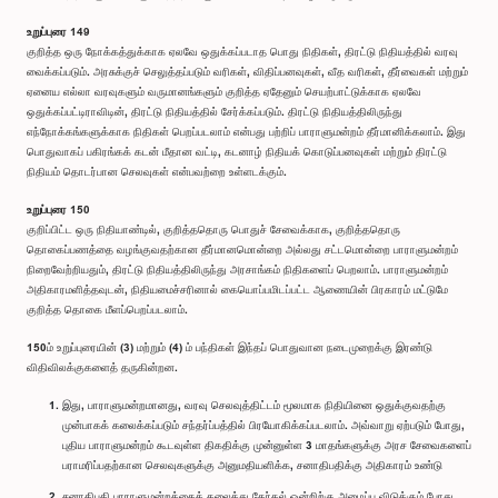
உறுப்புரை 149
குறித்த ஒரு நோக்கத்துக்காக ஏலவே ஒதுக்கப்படாத பொது நிதிகள், திரட்டு நிதியத்தில் வரவு
வைக்கப்படும். அரசுக்குச் செலுத்தப்படும் வரிகள், விதிப்பனவுகள், வீத வரிகள், தீர்வைகள் மற்றும்
ஏனைய எல்லா வரவுகளும் வருமானங்களும் குறித்த ஏதேனும் செயற்பாட்டுக்காக ஏலவே
ஒதுக்கப்பட்டிராவிடின், திரட்டு நிதியத்தில் சேர்க்கப்படும். திரட்டு நிதியத்திலிருந்து
எந்நோக்கங்களுக்காக நிதிகள் பெறப்படலாம் என்பது பற்றிப் பாராளுமன்றம் தீர்மானிக்கலாம். இது
பொதுவாகப் பகிரங்கக் கடன் மீதான வட்டி, கடனாழ் நிதியக் கொடுப்பனவுகள் மற்றும் திரட்டு
நிதியம் தொடர்பான செலவுகள் என்பவற்றை உள்ளடக்கும்.
உறுப்புரை 150
குறிப்பிட்ட ஒரு நிதியாண்டில், குறித்ததொரு பொதுச் சேவைக்காக, குறித்ததொரு
தொகைப்பணத்தை வழங்குவதற்கான தீர்மானமொன்றை அல்லது சட்டமொன்றை பாராளுமன்றம்
நிறைவேற்றியதும், திரட்டு நிதியத்திலிருந்து அரசாங்கம் நிதிகளைப் பெறலாம். பாராளுமன்றம்
அதிகாரமளித்தவுடன், நிதியமைச்சரினால் கையொப்பமிடப்பட்ட ஆணையின் பிரகாரம் மட்டுமே
குறித்த தொகை மீளப்பெறப்படலாம்.
150ம் உறுப்புரையின் (3) மற்றும் (4) ம் பந்திகள் இந்தப் பொதுவான நடைமுறைக்கு இரண்டு
விதிவிலக்குகளைத் தருகின்றன.
இது, பாராளுமன்றமானது, வரவு செலவுத்திட்டம் மூலமாக நிதியினை ஒதுக்குவதற்கு
முன்பாகக் கலைக்கப்படும் சந்தர்ப்பத்தில் பிரயோகிக்கப்படலாம். அவ்வாறு ஏற்படும் போது,
புதிய பாராளுமன்றம் கூடவுள்ள திகதிக்கு முன்னுள்ள 3 மாதங்களுக்கு அரச சேவைகளைப்
பராமரிப்பதற்கான செலவுகளுக்கு அனுமதியளிக்க, சனாதிபதிக்கு அதிகாரம் உண்டு
சனாதிபதி பாராளுமன்றத்தைக் கலைத்து தேர்தல் ஒன்றிற்கு அழைப்பு விடுக்கும் போது,