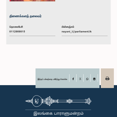
திணைக்களத் தலைவர்
தொலைபேசி
மின்னஞ்சல்
0112869815
nayani_l@parliament.lk
இந்தப் பக்கத்தை பகிர்ந்து கொள்க
Facebook
X
WhatsApp
LinkedIn