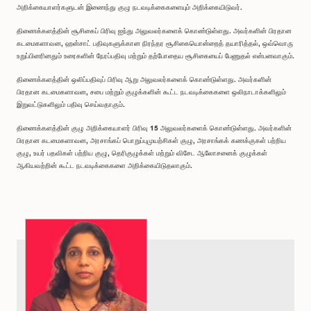
அறிக்கையாளர்களுடன் இணைந்து குழு நடவடிக்கைகளையும் அறிக்கையிடுவர்.
திணைக்களத்தின் சூசிகைப் பிரிவு ஐந்து அலுவலர்களைக் கொண்டுள்ளது. அவர்களின் பிரதான
கடமைகளாவன, ஹன்சாட் பதிவுகளுக்கான நிரந்தர சூசிகையொன்றைத் தயாரித்தல், ஒவ்வொரு
உறுப்பினரினதும் உரைகளின் நேரப்பதிவு மற்றும் தற்போதைய சூசிகையைப் பேணுதல் என்பனவாகும்.
திணைக்களத்தின் ஒலிப்பதிவுப் பிரிவு ஆறு அலுவலர்களைக் கொண்டுள்ளது. அவர்களின்
பிரதான கடமைகளாவன, சபை மற்றும் குழுக்களின் கூட்ட நடவடிக்கைகளை ஒலிநாடாக்களிலும்
இறுவட்டுகளிலும் பதிவு செய்வதாகும்.
திணைக்களத்தின் குழு அறிக்கையாளர் பிரிவு 15 அலுவலர்களைக் கொண்டுள்ளது. அவர்களின்
பிரதான கடமைகளாவன, அரசாங்கப் பொறுப்புமுயற்சிகள் குழு, அரசாங்கக் கணக்குகள் பற்றிய
குழு, உயர் பதவிகள் பற்றிய குழு, தெரிகுழுக்கள் மற்றும் விசேட ஆலோசனைக் குழுக்கள்
ஆகியவற்றின் கூட்ட நடவடிக்கைகளை அறிக்கையிடுதலாகும்.