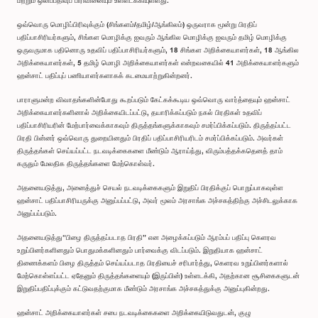
மற்றும் ஒலிப்பதிவுப் பிரிவினையும் உள்ளடக்கியுள்ளது.
ஒவ்வொரு மொழிப்பிரிவுக்கும் (சிங்களம்/தமிழ்/ஆங்கிலம்) ஒருவராக மூன்று பிரதிப்
பதிப்பாசிரியர்களும், சிங்கள மொழிக்கு ஐவரும் ஆங்கில மொழிக்கு ஐவரும் தமிழ் மொழிக்கு
ஒருவருமாக பதினொரு உதவிப் பதிப்பாசிரியர்களும், 18 சிங்கள அறிக்கையாளர்கள், 18 ஆங்கில
அறிக்கையாளர்கள், 5 தமிழ் மொழி அறிக்கையாளர்கள் என்றவகையில் 41 அறிக்கையாளர்களும்
ஹன்சாட் பதிப்புப் பணியாளர்களாகக் கடமையாற்றுகின்றனர்.
பாராளுமன்ற விவாதங்களின்போது கூறப்படும் கேட்கக்கூடிய ஒவ்வொரு வார்த்தையும் ஹன்சாட்
அறிக்கையாளர்களினால் அறிக்கையிடப்பட்டு, தயாரிக்கப்படும் நகல் பிரதிகள் உதவிப்
பதிப்பாசிரியரின் மேற்பார்வைக்காகவும் திருத்தங்களுக்காகவும் சமர்ப்பிக்கப்படும். திருத்தப்பட்ட
பிரதி பின்னர் ஒவ்வொரு துறையினதும் பிரதிப் பதிப்பாசிரியரிடம் சமர்ப்பிக்கப்படும். அவர்கள்
திருத்தங்கள் செய்யப்பட்ட நடவடிக்கைகளை மீண்டும் ஆராய்ந்து, விரும்பத்தக்கதெனத் தாம்
கருதும் மேலதிக திருத்தங்களை மேற்கொள்வர்.
அதனையடுத்து, அனைத்துச் செயல் நடவடிக்கைகளும் இறுதிப் பிரதிக்குப் பொறுப்பாகவுள்ள
ஹன்சாட் பதிப்பாசிரியருக்கு அனுப்பப்பட்டு, அவர் மூலம் அரசாங்க அச்சகத்திற்கு அச்சிடலுக்காக
அனுப்பப்படும்.
அதனையடுத்து“பிழை திருத்தப்படாத பிரதி” என அழைக்கப்படும் ஆரம்பப் பதிப்பு கெளரவ
உறுப்பினர்களினதும் பொதுமக்களினதும் பார்வைக்கு விடப்படும். இறுதியாக ஹன்சாட்
திணைக்களம் பிழை திருத்தம் செய்யப்படாத பிரதியைச் சரிபார்த்து, கெளரவ உறுப்பினர்களால்
மேற்கொள்ளப்பட்ட ஏதேனும் திருத்தங்களையும் (இருப்பின்) உள்ளடக்கி, அதற்கான சூசிகைகளுடன்
இறுதிப்பதிப்புக்கும் கட்டுவதற்குமாக மீண்டும் அரசாங்க அச்சகத்துக்கு அனுப்புகின்றது.
ஹன்சாட் அறிக்கையாளர்கள் சபை நடவடிக்கைகளை அறிக்கையிடுவதுடன், குழு