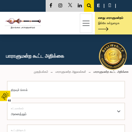
E
|
සි
|
எனது பாராளுமன்றம்
இங்கே உள்நுழைக
பாராளுமன்ற கூட்ட அறிக்கை
முதற்பக்கம்
பாராளுமன்ற அலுவல்கள்
பாராளுமன்ற கூட்ட அறிக்கை
திறவுச் சொல்
02
சட்டவாக்கம்
கூட்டத்தொடர்