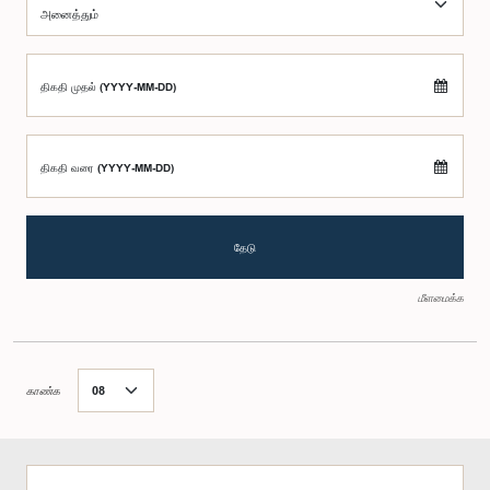
திகதி முதல் (YYYY-MM-DD)
திகதி வரை (YYYY-MM-DD)
தேடு
மீளமைக்க
காண்க