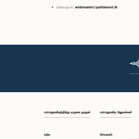
மின்னஞ்சல்:
webmaster@parliament.lk
பாராளுமன்றத்திற்கு வருகை தருதல்
பாராளுமன்ற அலுவல்கள்
கற்க
செயலகம்