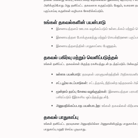
அளிக்கும்போது அது தனிப்பட்ட தகவலாக கருதப்படும். மேலும், உபகரண தகவ
பகுப்பாய்வு கருவிகள் வழியாக சேகரிக்கப்படும்.
உங்கள் தகவல்களின் பயன்பாடு
இணையத்தளம் ஊடாக வழங்கப்படும் உள்ளடக்கம் மற்றும் ச
இணையத்தள போக்குவரத்து மற்றும் செயல்திறனை பகுப்பாய
இணையத்தளத்தின் பாதுகாப்பை பேணுதல்.
தகவல் பகிர்வு மற்றும் வெளிப்படுத்தல்
உங்கள் தனிப்பட்ட தகவல்கள் மிகுந்த ரகசியத்துடன் நடத்தப்படும். பின்வரு
உள்ளக பயன்பாடு:
தரவுகள் பராளுமன்றத்தின் அதிகாரமளிக
சட்டபூர்வ கடப்பாடுகள்:
சட்டத்தால், நீதிமன்ற உத்தரவால் அல்
மூன்றாம் தரப்பு சேவை வழங்குநர்கள்:
இணையத்தள பராமரிப்பு,
பகிரப்படும் (இரகசிய ஒப்பந்தத்துடன்).
அனுமதிக்கப்படாத பயன்பாடற்ற:
உங்கள் தகவல்கள் விற்பன
தகவல் பாதுகாப்பு
உங்கள் தனிப்பட்ட தரவுகளை அனுமதியில்லா அணுகலிலிருந்து பாதுகாக்க 
பாதுகாப்பு உறுதி செய்ய முடியாது.