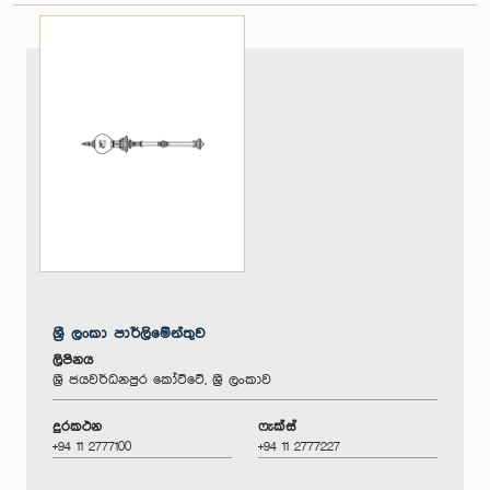
ශ්‍රී ලංකා පාර්ලිමේන්තුව
ලිපිනය
ශ්‍රී ජයවර්ධනපුර කෝට්ටේ, ශ්‍රී ලංකාව
දුරකථන
ෆැක්ස්
+94 11 2777100
+94 11 2777227