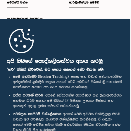
සම්බන්ධ වන්න
පාර්ලිමේන්තුව සජීවීව
පාර්ලි‌මේන්තුවේ මන්ත්‍රීවරු
මුල් පිටුව
පාර්ලිමේන්තු ජංගම යෙදුම
අපි ඔබගේ පෞද්ගලිකත්වය අගය කරමු
"හරි" ක්ලික් කිරීමෙන්, ඔබ පහත සඳහන් දේට එකඟ වේ:
සැසි ලුහුබැඳීම (Session Tracking):
පහසු සහ වඩාත් පුද්ගලාරෝපිත
අත්දැකීමක් ලබාදීම සඳහා අපගේ වෙබ් අඩවියේ ඔබගේ ක්‍රියාකාරකම්
නිරීක්ෂණය කිරීමට අපි සැසි භාවිතා කරන්නෙමු.
අප හා සම්බන්ධ වී සිටින්න :
දත්ත සටහන් කිරීම:
අපගේ සේවාවන්හි ආරක්ෂාව සහ ක්‍රියාකාරීත්වය
සහතික කිරීම සඳහා අපි ඔබගේ IP ලිපිනය, උපාංග විස්තර සහ
අනෙකුත් අදාළ දත්ත සටහන් කරගන්නෙමු.
සම්මාන
පරිශීලක හැසිරීම් විශ්ලේෂණය:
අපගේ වෙබ් අඩවිය වැඩිදියුණු කිරීම
සඳහා අපි පරිශීලක හැසිරීම විශ්ලේෂණය කරන්නෙමු. ඒ සඳහා
අපගේ වෙබ් අඩවිය සමඟ ඔබේ අන්තර්ක්‍රියා පිළිබඳ නිර්නාමික දත්ත
පෞද්ගලිකත්ව ප්‍රතිපත්තිය
එකතු කිරීම සිදු කරන්නෙමු.