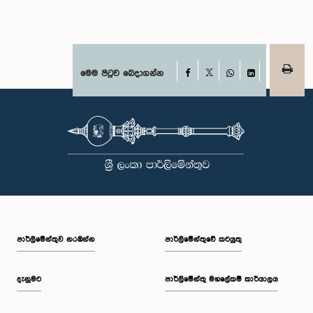
Facebook
මෙම පිටුව බෙදාගන්න
X
WhatsApp
LinkedIn
පාර්ලි‌මේන්තුව නරඹන්න
පාර්ලිමේන්තුවේ කටයුතු
දැනුමට
පාර්ලිමේන්තු මහලේකම් කාර්යාලය