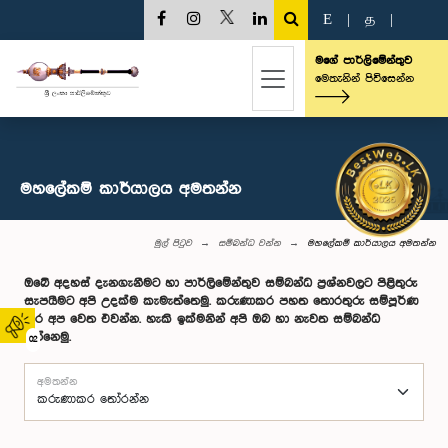
E
|
த
|
මගේ පාර්ලිමේන්තුව
මෙතැනින් පිවිසෙන්න
මහලේකම් කාර්යාලය අමතන්න
මුල් පිටුව
සම්බන්ධ වන්න
මහලේකම් කාර්යාලය අමතන්න
ඔබේ අදහස් දැනගැනීමට හා පාර්ලිමේන්තුව සම්බන්ධ ප්‍රශ්නවලට පිළිතුරු
සැපයීමට අපි උදක්ම කැමැත්තෙමු. කරුණාකර පහත තොරතුරු සම්පූර්ණ
කර අප වෙත එවන්න. හැකි ඉක්මනින් අපි ඔබ හා නැවත සම්බන්ධ
වන්නෙමු.
02
අමතන්න