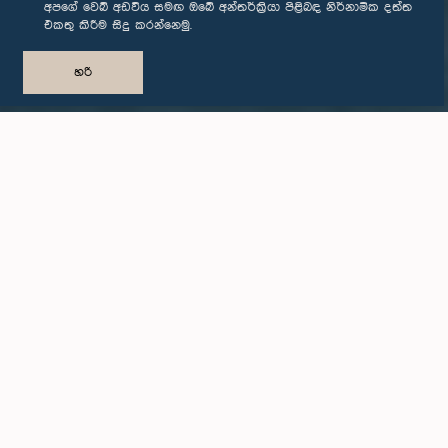
අපගේ වෙබ් අඩවිය සමඟ ඔබේ අන්තර්ක්‍රියා පිළිබඳ නිර්නාමික දත්ත
එකතු කිරීම සිදු කරන්නෙමු.
හරි
Previous
Next
පනත් සහ පනත් කෙටුම්පත්
කාරක සභා
ඔබගේ මන්ත්‍රීවරයා අමතන්න