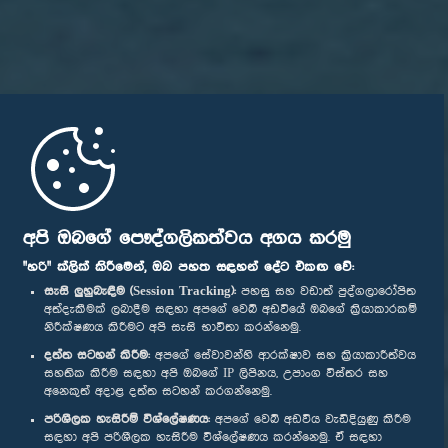
අපි ඔබගේ පෞද්ගලිකත්වය අගය කරමු
"හරි" ක්ලික් කිරීමෙන්, ඔබ පහත සඳහන් දේට එකඟ වේ:
සැසි ලුහුබැඳීම (Session Tracking):
පහසු සහ වඩාත් පුද්ගලාරෝපිත
අත්දැකීමක් ලබාදීම සඳහා අපගේ වෙබ් අඩවියේ ඔබගේ ක්‍රියාකාරකම්
නිරීක්ෂණය කිරීමට අපි සැසි භාවිතා කරන්නෙමු.
දත්ත සටහන් කිරීම:
අපගේ සේවාවන්හි ආරක්ෂාව සහ ක්‍රියාකාරීත්වය
සහතික කිරීම සඳහා අපි ඔබගේ IP ලිපිනය, උපාංග විස්තර සහ
අනෙකුත් අදාළ දත්ත සටහන් කරගන්නෙමු.
පරිශීලක හැසිරීම් විශ්ලේෂණය:
අපගේ වෙබ් අඩවිය වැඩිදියුණු කිරීම
සඳහා අපි පරිශීලක හැසිරීම විශ්ලේෂණය කරන්නෙමු. ඒ සඳහා