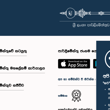
මේන්තුවේ කටයුතු
පාර්ලිමේන්තු ජංගම යෙදුම
මේන්තු මහලේකම් කාර්යාලය
අප
අප හා සම්බන්ධ වී සිටින්න :
"හරි
මේන්තුව සජීවීව
ස
අ
සම්මාන
න
ද
ක
පෞද්ගලිකත්ව ප්‍රතිපත්තිය