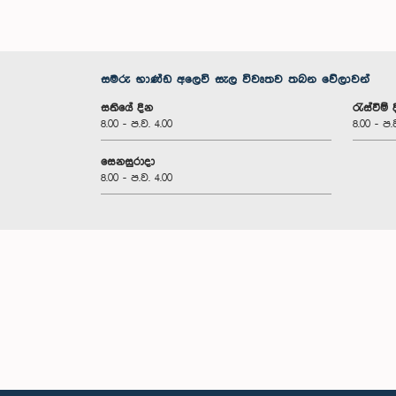
සමරු භාණ්ඩ අලෙවි සැල විවෘතව තබන වේලාවන්
සතියේ දින
රැස්වීම් 
8.00 - ප.ව. 4.00
8.00 - ප.
සෙනසුරාදා
8.00 - ප.ව. 4.00