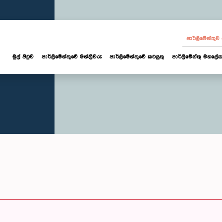
පාර්ලි‌මේන්තු
මුල් පිටුව
පාර්ලි‌මේන්තුවේ මන්ත්‍රීවරු
පාර්ලිමේන්තුවේ කටයුතු
පාර්ලිමේන්තු මහලේක