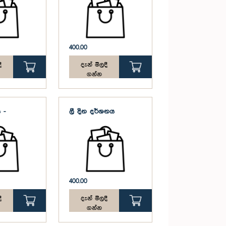
400.00
ී
දැන් මිලදී
ගන්න
 -
ලී දින දර්ශනය
400.00
ී
දැන් මිලදී
ගන්න