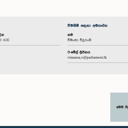
විමසීම් සඳහා අමතන්න
දින
නම
ව. 6.00
විමංසා විදුරංගි
ඊ-මේල් ලිපිනය
vimansa_v@parliament.lk
මෙම පි