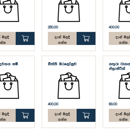
250.00
400.00
 මිලදී
දැන් මිලදී
දැන් මිලද
න්න
ගන්න
ගන්න
රඳවනය සම්
බිත්ති ඔරලෝසුව
යතුරු ටැගය
ප්ලාස්ටික්
400.00
83.00
 මිලදී
දැන් මිලදී
දැන් මිලද
න්න
ගන්න
ගන්න