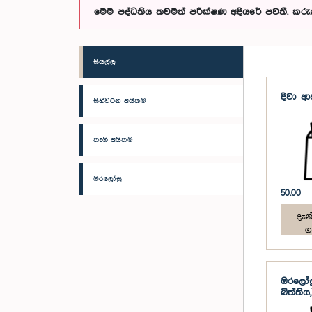
මෙම පද්ධතිය තවමත් පරීක්ෂණ අදියරේ පවතී. කරු
සියල්ල
දිවා 
සිහිවටන අයිතම
තෑගි අයිතම
ඔරලෝසු
50.00
දැන්
ග
ඔරලෝස
බිත්ත