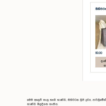
සිහිවටන
50.00
දැන්
ග
මෙම අලෙවි සැල තෑගි භාණ්ඩ, සිහිවටන ලිපි ද්‍රව්‍ය, පාර්ලිම
භාණ්ඩ මිලදීගත හැකිය.