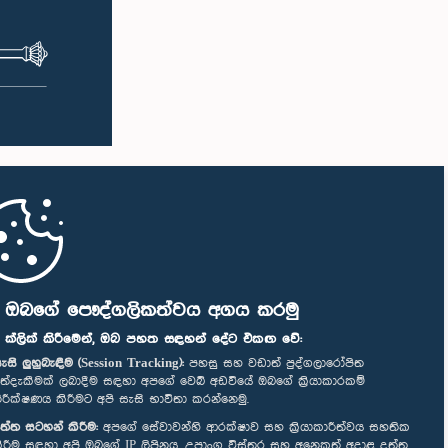
ි ඔබගේ පෞද්ගලිකත්වය අගය කරමු
" ක්ලික් කිරීමෙන්, ඔබ පහත සඳහන් දේට එකඟ වේ:
ැසි ලුහුබැඳීම (Session Tracking):
පහසු සහ වඩාත් පුද්ගලාරෝපිත
ත්දැකීමක් ලබාදීම සඳහා අපගේ වෙබ් අඩවියේ ඔබගේ ක්‍රියාකාරකම්
ිරීක්ෂණය කිරීමට අපි සැසි භාවිතා කරන්නෙමු.
ත්ත සටහන් කිරීම:
අපගේ සේවාවන්හි ආරක්ෂාව සහ ක්‍රියාකාරීත්වය සහතික
ිරීම සඳහා අපි ඔබගේ IP ලිපිනය, උපාංග විස්තර සහ අනෙකුත් අදාළ දත්ත