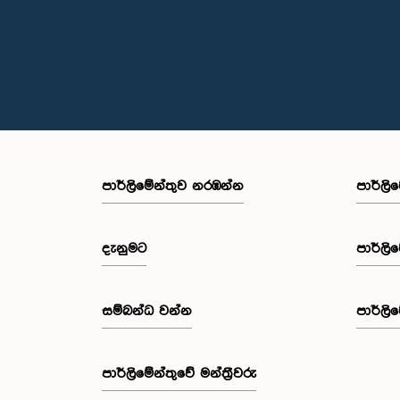
පාර්ලි‌මේන්තුව නරඹන්න
පාර්ලි
දැනුමට
පාර්ලි
සම්බන්ධ වන්න
පාර්ලි
පාර්ලි‌මේන්තුවේ මන්ත්‍රීවරු