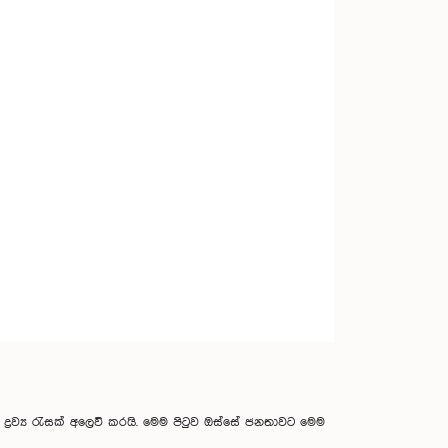
් ද්‍රව්‍ය රැසක් අලෙවි කරයි. මෙම පිටු‍ව ඔස්සේ ජනතාවට මෙම