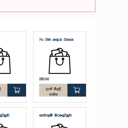
Ns 094 යතුරු ටැගය
250.00
ී
දැන් මිලදී
ගන්න
ලෝසුව
නැවතුම් ඔරලෝසුව