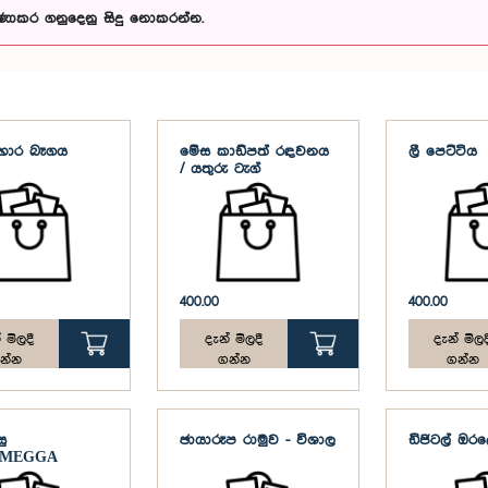
ණාකර ගනුදෙනු සිදු නොකරන්න.
ආහාර බෑගය
මේස කාඩ්පත් රඳවනය
ලී පෙට්ටිය
/ යතුරු ටැග්
400.00
400.00
 මිලදී
දැන් මිලදී
දැන් මිලද
න්න
ගන්න
ගන්න
ු
ඡායාරූප රාමුව - විශාල
ඩිජිටල් ඔර
ිය,MEGGA