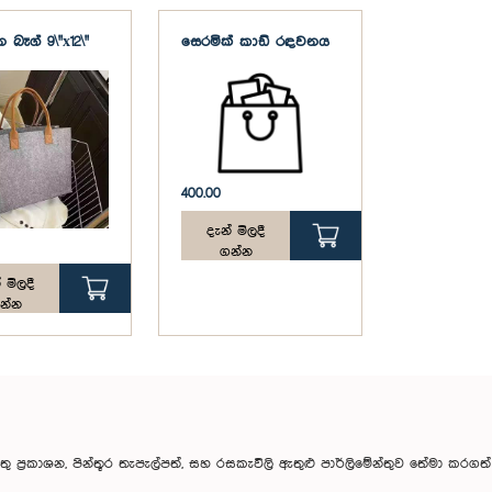
 බෑග් 9\"x12\"
සෙරමික් කාඩ් රඳවනය
400.00
දැන් මිලදී
ගන්න
 මිලදී
න්න
ේන්තු ප්‍රකාශන, පින්තූර තැපැල්පත්, සහ රසකැවිලි ඇතුළු පාර්ලිමේන්තුව තේමා කරගත