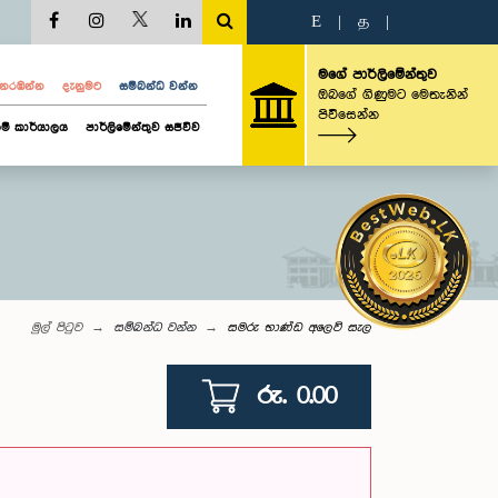
E
|
த
|
මගේ පාර්ලිමේන්තුව
ව නරඹන්න
දැනුමට
සම්බන්ධ වන්න
ඔබගේ ගිණුමට මෙතැනින්
පිවිසෙන්න
ම් කාර්යාලය
පාර්ලිමේන්තුව සජීවීව
මුල් පිටුව
සම්බන්ධ වන්න
සමරු භාණ්ඩ අලෙවි සැල
රු. 0.00