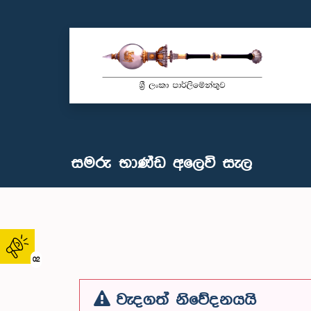
සමරු භාණ්ඩ අලෙවි සැල
02
වැදගත් නිවේදනයයි