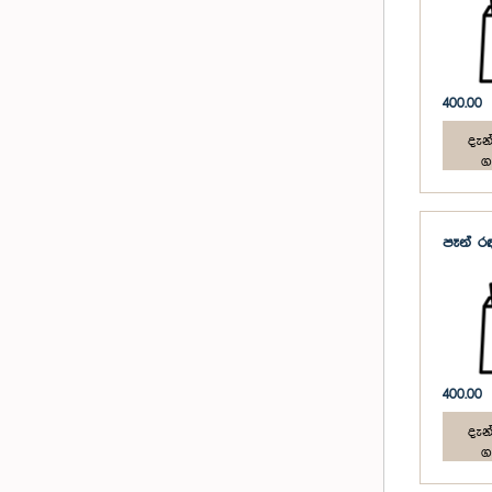
400.00
දැන්
ග
පෑන් 
400.00
දැන්
ග