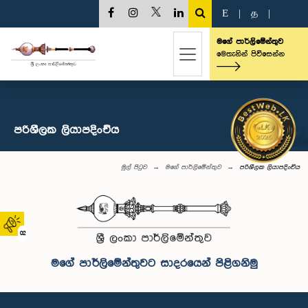
E
|
த
|
මගේ පාර්ලිමේන්තුව
මෙතැනින් පිවිසෙන්න
පරිශීලක ලියාපදිංචිය
මුල් පිටුව
මගේ පාර්ලිමේන්තුව
පරිශීලක ලියාපදිංචිය
02
මගේ පාර්ලිමේන්තුවට සාදරයෙන් පිළිගනිමු