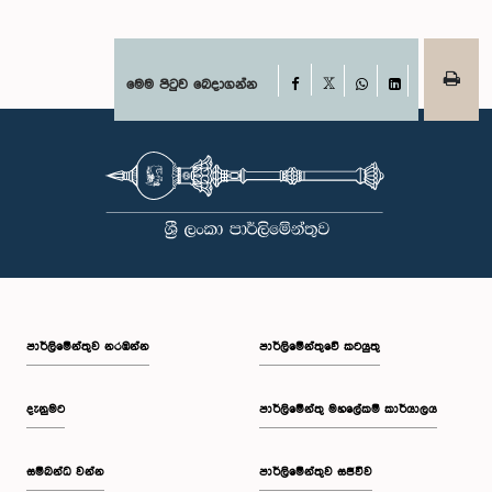
Facebook
මෙම පිටුව බෙදාගන්න
X
WhatsApp
LinkedIn
පාර්ලි‌මේන්තුව නරඹන්න
පාර්ලිමේන්තුවේ කටයුතු
දැනුමට
පාර්ලිමේන්තු මහලේකම් කාර්යාලය
සම්බන්ධ වන්න
පාර්ලිමේන්තුව සජීවීව