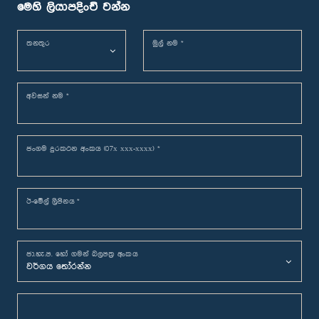
මෙහි ලියාපදිංචි වන්න
තනතුර
මුල් නම *
අවසන් නම *
ජංගම දුරකථන අංකය (07x xxx-xxxx) *
ඊ-මේල් ලිපිනය *
ජා.හැ.ප. හෝ ගමන් බලපත්‍ර අංකය