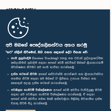
පාර්ලි‌මේන්තුවේ මන්ත්‍රීවරු
මුල් පිටුව
පාර්ලිමේන්තු ජංගම යෙදුම
අපි ඔබගේ පෞද්ගලිකත්වය අගය කරමු
"හරි" ක්ලික් කිරීමෙන්, ඔබ පහත සඳහන් දේට එකඟ වේ:
සැසි ලුහුබැඳීම (Session Tracking):
පහසු සහ වඩාත් පුද්ගලාරෝපිත
අත්දැකීමක් ලබාදීම සඳහා අපගේ වෙබ් අඩවියේ ඔබගේ ක්‍රියාකාරකම්
නිරීක්ෂණය කිරීමට අපි සැසි භාවිතා කරන්නෙමු.
අප හා සම්බන්ධ වී සිටින්න :
දත්ත සටහන් කිරීම:
අපගේ සේවාවන්හි ආරක්ෂාව සහ ක්‍රියාකාරීත්වය
සහතික කිරීම සඳහා අපි ඔබගේ IP ලිපිනය, උපාංග විස්තර සහ
අනෙකුත් අදාළ දත්ත සටහන් කරගන්නෙමු.
සම්මාන
පරිශීලක හැසිරීම් විශ්ලේෂණය:
අපගේ වෙබ් අඩවිය වැඩිදියුණු කිරීම
සඳහා අපි පරිශීලක හැසිරීම විශ්ලේෂණය කරන්නෙමු. ඒ සඳහා
අපගේ වෙබ් අඩවිය සමඟ ඔබේ අන්තර්ක්‍රියා පිළිබඳ නිර්නාමික දත්ත
පෞද්ගලිකත්ව ප්‍රතිපත්තිය
එකතු කිරීම සිදු කරන්නෙමු.