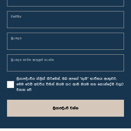
වෘත්තිය
මුුරපදය
මුරපදය නැවත ඇතුළත් කරන්න
ලියාපදිංචිය ක්ලික් කිරීමෙන්, ඔබ අපගේ "කුකී" භාවිතය ඇතුළුව,
මෙම වෙබ් අඩවිය විසින් නියම කර ඇති නියම සහ කොන්දේසි වලට
එකඟ වේ
ලියාපදිංචි වන්න