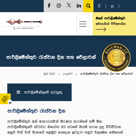
E
|
த
|
මගේ පාර්ලිමේන්තුව
මෙතැනින් පිවිසෙන්න
පාර්ලිමේන්තුව රැස්වන දින සහ වේලාවන්
මුල් පිටුව
දැනුමට
පාර්ලිමේන්තුව රැස්වන දින සහ වේලාවන්
පාර්ලි‌මේන්තු‌වේ කටයුතු
02
පාර්ලිමේන්තුව රැස්වන දින
පාර්ලි‌මේන්තුව අන් ආකාරයකින් තීරණය කරන්නේ නම් මිස,
පාර්ලිමේන්තුවේ ස්ථාවර නි‌යෝග 8(1) යටතේ නියම කරන ලද විධිවිධාන
අනුව එක් එක් මාසයේ පළමුව යෙදෙන ඉරිදාට පසුව එළඹෙන සතියෙන්