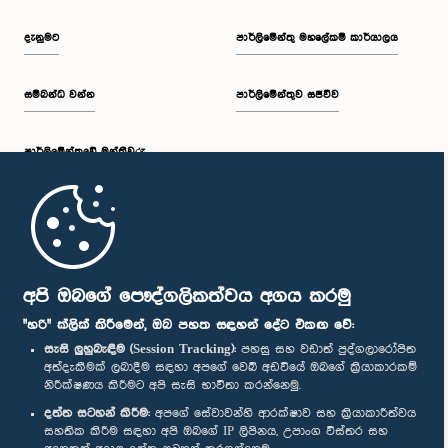
දැනුමට
පාර්ලිමේන්තු මහලේකම් කාර්යාලය
සම්බන්ධ වන්න
පාර්ලිමේන්තුව සජීවීව
පාර්ලි‌මේන්තුවේ මන්ත්‍රීවරු
මුල් පිටුව
පාර්ලිමේන්තු ජංගම යෙදුම
අපි ඔබගේ පෞද්ගලිකත්වය අගය කරමු
"හරි" ක්ලික් කිරීමෙන්, ඔබ පහත සඳහන් දේට එකඟ වේ:
සැසි ලුහුබැඳීම (Session Tracking):
පහසු සහ වඩාත් පුද්ගලාරෝපිත
අත්දැකීමක් ලබාදීම සඳහා අපගේ වෙබ් අඩවියේ ඔබගේ ක්‍රියාකාරකම්
නිරීක්ෂණය කිරීමට අපි සැසි භාවිතා කරන්නෙමු.
අප හා සම්බන්ධ වී සිටින්න :
දත්ත සටහන් කිරීම:
අපගේ සේවාවන්හි ආරක්ෂාව සහ ක්‍රියාකාරීත්වය
සහතික කිරීම සඳහා අපි ඔබගේ IP ලිපිනය, උපාංග විස්තර සහ