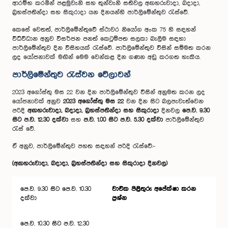
ආරම්භ කරමින් පළමුවැනි සහ තුන්වැනි සතිවල අඟහරුවාදා, බදාදා,
බ්‍රහස්පතින්දා සහ සිකුරාදා යන දිනයන්හි පාර්ලිමේන්තුව රැස්වේ.
කෙසේ වෙතත්, පාර්ලිමේන්තුවේ ස්ථාවර නියෝග අංක 75 හි සඳහන්
විධිවිධාන අනුව විසර්ජන පනත් කෙටුම්පත සලකා බැලීම සඳහා
පාර්ලි‌මේන්තුව දින විසිහයක් රැස්වේ. පාර්ලිමේන්තුව විසින් සම්මත කරන
ලද යෝජනාවක් මඟින් මෙ‍ම වෙන්කළ දින ගණන අඩු කරගත හැකිය.
පාර්ලිමේන්තුව රැස්වන වේලාවන්
2023 අගෝස්තු මස 22 වන දින පාර්ලිමේන්තුව විසින් අනුමත කරන ලද
යෝජනාවක් අනුව
2023 අගෝස්තු මස 22
වන දින සිට බලපැවැත්වෙන
පරිදි
අඟහරුවාදා, බදාදා, බ්‍රහස්පතින්දා සහ සිකුරාදා
දිනවල
පෙ.ව. 9.30
සිට ප.ව. 12.30 දක්වා
සහ
ප.ව. 1.00 සිට ප.ව. 5.30 දක්වා
පාර්ලිමේන්තුව
රැස් වේ.
ඒ අනුව, පාර්ලි‌මේන්තුව පහත සඳහන් පරිදි රැස්වේ:-
(අඟහරුවාදා, බදාදා, බ්‍රහස්පතින්දා සහ සිකුරාදා දිනවල)
පෙ.ව. 9.30 සිට පෙ.ව. 10.30
වාචික පිළිතුරු අ‌පේක්ෂා කරන
දක්වා
ප්‍රශ්න
පෙ.ව. 10.30 සිට ප.ව. 12.30