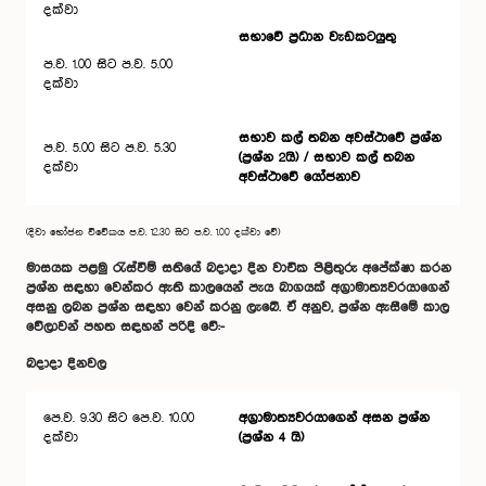
දක්වා
සභාවේ ප්‍රධාන වැඩකටයුතු
ප.ව. 1.00 සිට ප.ව. 5.00
දක්වා
සභාව කල් තබන අවස්ථාවේ ප්‍රශ්න
ප.ව. 5.00 සිට ප.ව. 5.30
(ප්‍රශ්න 2යි) / සභාව කල් තබන
දක්වා
අවස්ථාවේ ‌යෝජනාව
(දිවා භෝජන විවේකය ප.ව. 12.30 සිට ප.ව. 1.00 දක්වා වේ)
මාසයක පළමු රැස්වීම් සතියේ බදාදා දින වාචික පිළිතුරු අ‌පේක්ෂා කරන
ප්‍රශ්න සඳහා වෙන්කර ඇති කාලයෙන් පැය බාගයක් අග්‍රාමාත්‍යවරයාගෙන්
අසනු ලබන ප්‍රශ්න සඳහා වෙන් කරනු ලැබේ. ඒ අනුව, ප්‍රශ්න ඇසීමේ කාල
වේලාවන් පහත සඳහන් පරිදි වේ:-
බදාදා දිනවල
පෙ.ව. 9.30 සිට පෙ.ව. 10.00
අග්‍රාමාත්‍යවරයාගෙන් අසන ප්‍රශ්න
දක්වා
(ප්‍රශ්න 4 යි)