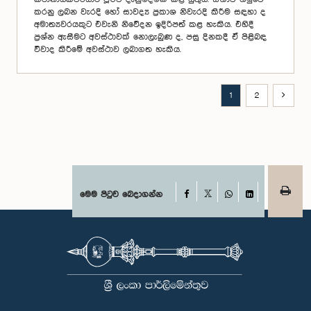
කරනු ලබන වැරදි හෝ සාවද්‍ය ප්‍රකාශ නිවැරදි කිරීම සඳහා ද
අමාත්‍යවරයකුට එවැනි නිවේදන ඉදිරිපත් කළ හැකිය. එහිදී
ප්‍රශ්න ඇසීමට අවස්ථාවක් නොලැබුණ ද, පසු දිනකදී ඒ පිළිබඳ
විවාද කිරීමේ අවස්ථාව ලබාගත හැකිය.
1
2
Facebook
මෙම පිටුව බෙදාගන්න
X
WhatsApp
LinkedIn