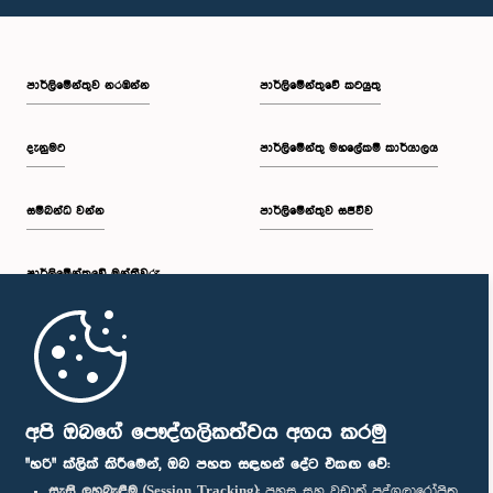
පාර්ලි‌මේන්තුව නරඹන්න
පාර්ලිමේන්තුවේ කටයුතු
දැනුමට
පාර්ලිමේන්තු මහලේකම් කාර්යාලය
සම්බන්ධ වන්න
පාර්ලිමේන්තුව සජීවීව
පාර්ලි‌මේන්තුවේ මන්ත්‍රීවරු
මුල් පිටුව
පාර්ලිමේන්තු ජංගම යෙදුම
අපි ඔබගේ පෞද්ගලිකත්වය අගය කරමු
"හරි" ක්ලික් කිරීමෙන්, ඔබ පහත සඳහන් දේට එකඟ වේ:
සැසි ලුහුබැඳීම (Session Tracking):
පහසු සහ වඩාත් පුද්ගලාරෝපිත