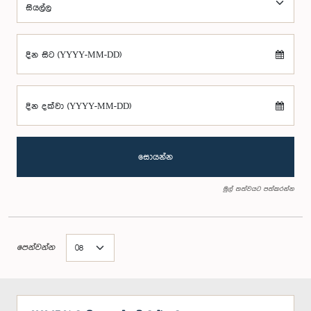
දින සිට (YYYY-MM-DD)
දින දක්වා (YYYY-MM-DD)
සොයන්න
මුල් තත්වයට පත්කරන්න
පෙන්වන්න