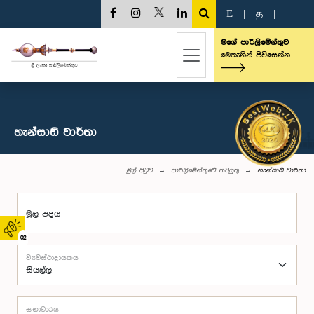
E
|
த
|
මගේ පාර්ලිමේන්තුව
මෙතැනින් පිවිසෙන්න
හැන්සාඩ් වාර්තා
මුල් පිටුව
පාර්ලිමේන්තුවේ කටයුතු
හැන්සාඩ් වාර්තා
මූල පදය
02
ව්‍යවස්ථාදායකය
සභාවාරය