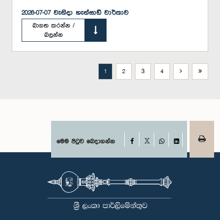
2026-07-07 වැනිදා හැන්සාඩ් වාර්තාව
බාගත කරන්න /
බලන්න
1
2
3
4
Facebook
මෙම පිටුව බෙදාගන්න
X
WhatsApp
LinkedIn