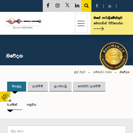
E
|
த
|
මගේ පාර්ලිමේන්තුව
මෙතැනින් පිවිසෙන්න
නිවේදන
මුල් පිටුව
සම්බන්ධ වන්න
නිවේදන
සියල්ල
දැන්වීම්
පුරප්පාඩු
ටෙන්ඩර් දැන්වීම්
02
වත්මන්
පසුගිය
මූල පදය