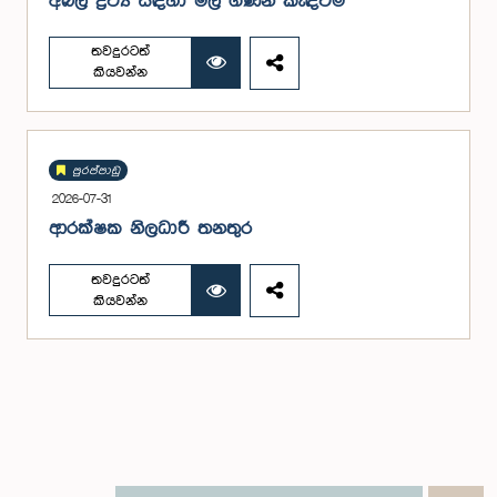
අබලි ද්‍රව්‍ය සඳහා මිල ගණන් කැඳවීම
තවදුරටත්
කියවන්න
පුරප්පාඩු
2026-07-31
ආරක්ෂක නිලධාරී තනතුර
තවදුරටත්
කියවන්න