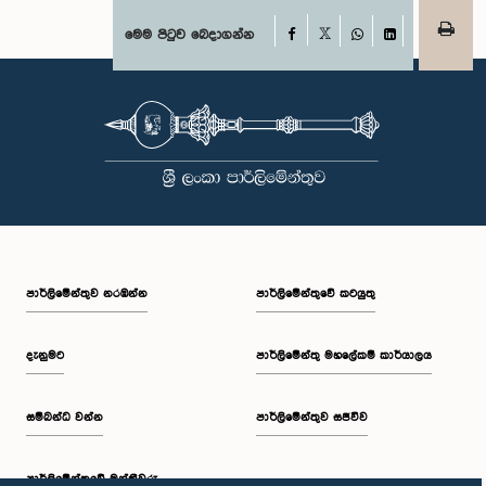
Facebook
මෙම පිටුව බෙදාගන්න
X
WhatsApp
LinkedIn
පාර්ලි‌මේන්තුව නරඹන්න
පාර්ලිමේන්තුවේ කටයුතු
දැනුමට
පාර්ලිමේන්තු මහලේකම් කාර්යාලය
සම්බන්ධ වන්න
පාර්ලිමේන්තුව සජීවීව
පාර්ලි‌මේන්තුවේ මන්ත්‍රීවරු