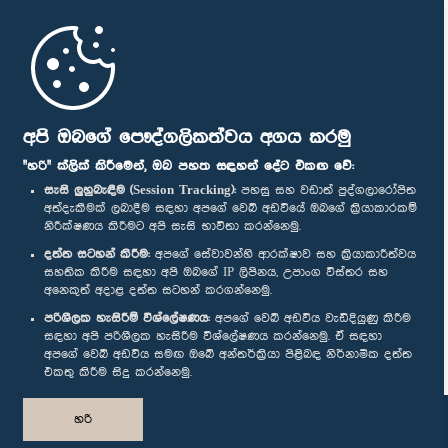
මුල් පිටුව
පාර්ලිමේන්තු ජංගම යෙදුම
අපි ඔබගේ පෞද්ගලිකත්වය අගය කරමු
"හරි" ක්ලික් කිරීමෙන්, ඔබ පහත සඳහන් දේට එකඟ වේ:
සැසි ලුහුබැඳීම (Session Tracking):
පහසු සහ වඩාත් පුද්ගලාරෝපිත
අත්දැකීමක් ලබාදීම සඳහා අපගේ වෙබ් අඩවියේ ඔබගේ ක්‍රියාකාරකම්
නිරීක්ෂණය කිරීමට අපි සැසි භාවිතා කරන්නෙමු.
අප හා සම්බන්ධ වී සිටින්න :
දත්ත සටහන් කිරීම:
අපගේ සේවාවන්හි ආරක්ෂාව සහ ක්‍රියාකාරීත්වය
සහතික කිරීම සඳහා අපි ඔබගේ IP ලිපිනය, උපාංග විස්තර සහ
අනෙකුත් අදාළ දත්ත සටහන් කරගන්නෙමු.
සම්මාන
පරිශීලක හැසිරීම් විශ්ලේෂණය:
අපගේ වෙබ් අඩවිය වැඩිදියුණු කිරීම
සඳහා අපි පරිශීලක හැසිරීම විශ්ලේෂණය කරන්නෙමු. ඒ සඳහා
අපගේ වෙබ් අඩවිය සමඟ ඔබේ අන්තර්ක්‍රියා පිළිබඳ නිර්නාමික දත්ත
පෞද්ගලිකත්ව ප්‍රතිපත්තිය
එකතු කිරීම සිදු කරන්නෙමු.
© ශ්‍රී ලංකා පාර්ලි‌මේන්තුව.
හරි
සියලු හිමිකම් ඇවිරිණි.
නිර්මාණය සහ සංවර්ධනය
TekGeeks