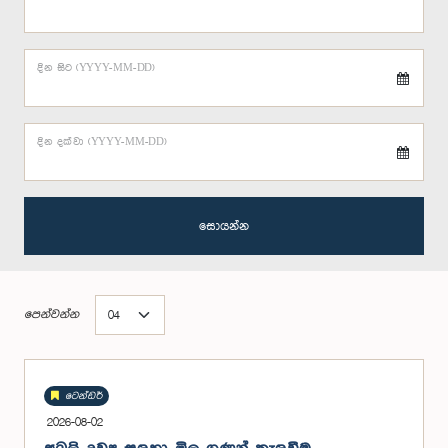
දින සිට (YYYY-MM-DD)
දින දක්වා (YYYY-MM-DD)
සොයන්න
පෙන්වන්න
ටෙන්ඩර්
2026-08-02