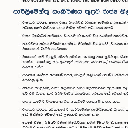
අවම වශයෙන් එක් වැඩ කරන දිනකට පෙර අදාළ සියලු විස්තර එවන
පාර්ලිමේන්තු සංකීර්ණය තුළට රාජ්‍ය 
රාජකාරි කටයුතු සඳහා රාජ්‍ය නිලධාරීන් රැඟෙන පැමිණෙන රියදුරන්
පරිශ්‍රය තුළට ධාවනය කරනු පිණිස අවසර ලබා දෙනු ලැබේ.
රාජ්‍ය නිලධාරීන් පැමිණෙන වාහනවලට ඇතුළු විය හැක්කේ ජයන්තිපුර ප
ජයන්තිපුර ප්‍රධාන පිවිසුම් ආරක්ෂක පිරික්සුම් ඒකකයේදී, වාහනය 
වාහනයෙන් බැසීම අනවශ්‍යය.
වාහනයේ ඇති සියලුම අයිතම පරීක්ෂා කෙරෙනු ඇත. සුමට ආරක්ෂක ක
භාණ්ඩ , ගමන් මලු සහ අනෙකුත් අත්‍යවශ්‍ය නොවන දේ රැඟෙන ඒම
රැගෙන එන්න.
ආරක්‍ෂක සෝදිසි කිරීමෙන් පසුව, පොලිස් නිලධාරීන් විසින් වාහන
කෙරෙනු ඇත.
මහජන පිවිසුමේදී, රාජ්‍ය නිලධාරීන් රාජ්‍ය නිලධාරීන්ගේ පිළිගැනීම
නම් එම වාහන ගාල් කිරීම පිණිස ජයන්තිපුර රථගාල හෝ වෙනත් න
ආපසු යාමේ දී වාහනය නැවත කැඳවීමේ පහසුකම් සලසා ඇත.
රාජකාරී කටයුතු අවසානයේ දී, පාර්ලිමේන්තු සංකීර්ණයෙන් බැහැර යා
හෝ පින්නියර පිවිසුම හෝ උපයෝගී කරගත හැක.
කෙසේ වුවද , කිසියම් රජයේ නිලධාරියකු තමන් විසින් ම, වාහනය 
කිරීමෙන් අනතුරුව ජයන්තිපුර ප්‍රධාන පිවිසුමේ පිහිටි අවසර පත් ක