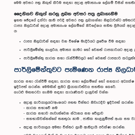
මෙම අවසර පත්‍ර නිකුත් කිරීම සඳහා අදාළ අමාත්‍යංශ ලේකම් විසින් සහතික
දෛනිකව නිකුත් කරනු ලබන අවසර පත්‍ර ලබාගැනීම
ඉහත ඡේදයේ දක්වා ඇති පරිදි අවසර පත්‍ර ලබාගන්නා නිළධාරීන්ට අමත
රාජ්‍ය නිලධාරීන් අදාළ අමාත්‍යංශ ලේකම්ගේ නිර්දේශය සහිත ලිපියක් අදාළ
ය:
රාජ්‍ය නිලධාරීන් සඳහා වන විශේෂ මැදිරියට ප්‍රවේශ වීම සඳහා
පාර්ලිමේන්තු ගැලරිය, අමාත්‍ය කාමර හෝ වෙනත් රාජකාරියට අදාළ ප
පාර්ලිමේන්තු කාරක සභා රැස්වීම්වලට හෝ වෙනත් රාජකාරි කටයු
පාර්ලිමේන්තුවට පැමිණෙන රාජ්‍ය නිලධ
කාරක සභා රැස්වීම් සඳහා, කාරක සභා ලේකම්ගේ හෝ සහකාර අධ්‍යක්ෂ (ප
ඉදිරිපත් කරන්න. මෙමඟින් සුමට ක්‍රියාකාරිත්වය සහතික කෙරේ.
ගැටළු මඟහරවා ගැනීම සඳහා කාරුණිකව දැනුවත් වන්න:
අදාළ කාර්යාලයට/අංශයට පහත විස්තර නිවැරදිව ඉදිරිපත් කරන්න:
- කාරක සභාවේ නම
- කාරක සභාව පැවැත්වෙන ස්ථානය සහ වේලාව
- සහභාගිවන්නන්ගේ තනතුරු නාම , ජාතික හැඳුනුම්පත් අංක සහ ව
අදාළ කාර්යාලය අමතා විස්තර ලැබී ඇතිදැයි පරීක්ෂා කරන්න.