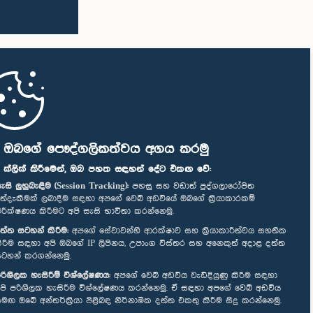
ි ඔබගේ පෞද්ගලිකත්වය අගය කරමු
" ක්ලික් කිරීමෙන්, ඔබ පහත සඳහන් දේට එකඟ වේ:
ැසි ලුහුබැඳීම (Session Tracking):
පහසු සහ වඩාත් පුද්ගලාරෝපිත
ත්දැකීමක් ලබාදීම සඳහා අපගේ වෙබ් අඩවියේ ඔබගේ ක්‍රියාකාරකම්
ිරීක්ෂණය කිරීමට අපි සැසි භාවිතා කරන්නෙමු.
ත්ත සටහන් කිරීම:
අපගේ සේවාවන්හි ආරක්ෂාව සහ ක්‍රියාකාරීත්වය සහතික
ිරීම සඳහා අපි ඔබගේ IP ලිපිනය, උපාංග විස්තර සහ අනෙකුත් අදාළ දත්ත
ටහන් කරගන්නෙමු.
රිශීලක හැසිරීම් විශ්ලේෂණය:
අපගේ වෙබ් අඩවිය වැඩිදියුණු කිරීම සඳහා
පි පරිශීලක හැසිරීම විශ්ලේෂණය කරන්නෙමු. ඒ සඳහා අපගේ වෙබ් අඩවිය
මඟ ඔබේ අන්තර්ක්‍රියා පිළිබඳ නිර්නාමික දත්ත එකතු කිරීම සිදු කරන්නෙමු.