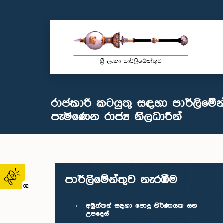
රාජකාරි කටයුතු සඳහා පාර්ලිමේන
පැමිණෙන රාජ්‍ය නිලධාරීන්
පාර්ලි‌මේන්තුව නැරඹීම
02
අමුත්තන් සඳහා පොදු නිර්ණායක සහ
උපදෙස්