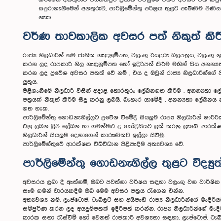
සපුරාගැනීමෙන් අනතුරුව, පාර්ලිමේන්තු පරිශ්‍රය තුළට පැමිණීම 
හැක.
වර්ණ තාවකාලික අවසර පත් නිකුත් කි
රාජ්‍ය නිලධාරීන් තම ජාතික හැඳුනුම්පත, වලංගු රියදුරු බලපත්‍රය, වලංග
කරන ලද රාජකාරී නිල හැඳුනුම්පත හෝ ඉදිරිපත් කිරීම මඟින් සිය අනන්‍යතාව
කරන ලද ප්‍රවේශ අවසර පතක් වේ නම් , එය ද ඔවුන් රාජ්‍ය නිලධාරීන්ගේ 
යුතුය.
පිළිගැනීමේ නිලධාරී විසින් අදාළ තොරතුරු ලේඛනගත කිරීම , අනන්‍යත
පත්‍රයක් නිකුත් කිරීම සිදු කරනු ලබයි. බැහැර යාමේදී , අනන්‍යතා ලේඛනය
ගත හැක.
පාර්ලිමේන්තු ගොඩනැගිල්ලට ප්‍රවේශ වීමේදී සියලුම රාජ්‍ය නිලධාරීන් ශ
එනු ලබන ලිපි ලේඛන හා ගමන්මළු ද සෝදිසියට ලක් කරනු ලැබේ. ආරක
නිලධාරීන් සියලුම දෙනාගෙන් කාරුණිකව ඉල්ලා සිටිමු.
පාර්ලිමේන්තුවේ ආරක්ෂක විධිවිධාන පිළිපැදීම අත්‍යවශ්‍ය වේ.
පාර්ලිමේන්තු ගොඩනැගිල්ල තුළට විද්
අවසරය ලබා දී ඇත්නම්, ඔබට පවත්නා වර්ෂය සඳහා වලංගු වන වාර්ෂික අව
සෑම ගමන් වාරයකදීම ඔබ මෙම අවසර පත්‍රය රැගෙන එන්න.
අත්‍යවශ්‍ය නම්, ලැප්ටොප්, ටැබ්ලට් සහ අයිපෑඩ් රාජ්‍ය නිලධාරීන්ගේ මැ
සම්පුර්ණ කරන ලද අයදුම්පතක් ඉදිරිපත් කරන්න. රාජ්‍ය නිලධාරීන්ගේ ම
කාරක සභා රැස්වීම් හෝ වෙනත් රාජකාරි අවශ්‍යතා සඳහා, ලැප්ටොප්, ට