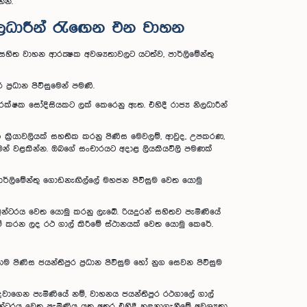
්න.
නිලධාරීන් රැඟෙන එන වාහන
 සහිත වාහන ආරක්‍ෂක අවශ්‍යතාවලට යටත්ව, පාර්ලිමේන්තු
්‍රධාන පිවිසුමෙන් පමණි.
ආරක්ෂක සෝදිසියකට ලක් කෙරෙනු ඇත. එහිදී රාජ්‍ය නිලධාරීන්
්‍රියාවලියක් සහතික කරනු පිණිස මෙවලම්, ආවුද, උපකරණ,
ෙන් වළකින්න. ඔබගේ සංචාරයට අදාළ ලියකියවිලි පමණක්
ය පාර්ලිමේන්තු ගොඩනැඟිල්ලේ මහජන පිවිසුම වෙත යොමු
් කවුන්ටරය වෙත යොමු කරනු ලැබේ. රියදුරන් සහිතව පැමිණියේ
ම් කරන ලද රථ ගාල් කිරීමේ ස්ථානයක් වෙත යොමු කෙරේ.
ම පිණිස ජයන්තිපුර ප්‍රධාන පිවිසුම හෝ නුග සෙවන පිවිසුම
පදවාගෙන පැමිණියේ නම්, වාහනය ජයන්තිපුර රථගාලේ ගාල්
වුන්ටරය වෙත පැමිණිය යුතු අතර එහිදී හඳුනාගැනීමේ අවශ්‍යතා