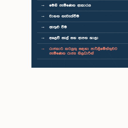
මෙහි පැමිණෙන ආකාරය
වාහන නැවැත්වීම
ඇතුළු වීම
අළෙවි සැල් සහ ආපන ශාලා
රාජකාරි කටයුතු සඳහා පාර්ලිමේන්තුවට
පැමිණෙන රාජ්‍ය නිලධාරීන්