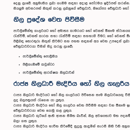
දෙනු ලැබේ. අනුමැතිය ලබා ගැනීම සඳහා අදාළ පෝරමය ඉදිරිපත් කරන්න.
සියලුම අවසරපත් නිකුත් කරනු ලබනුයේ වේත්‍රධාරී, නියෝජ්‍ය වේත්‍රධාරී හෝ ස
නිල ප්‍රදේශ වෙත පිවිසීම
පාර්ලිමේන්තු ගැලරියට හෝ අමාත්‍ය කාමරයට හෝ වෙනත් ඕනෑම ස්ථානයකට
රැස්වීම්, වෙනත් කාරක සභා රැස්වීම් සඳහා සහභාගී වීමට, හෝ වෙනත් ඕන
පිළිබඳ තොරතුරු නිකුත් කිරීමට සහ පහත සඳහන් අය වෙත උපදෙස් ලබා දීමට
වේත්‍රධාරිවරයා විසින් සිදු කරනු ලැබේ;
පාර්ලිමේන්තු පොලීසිය
පිළිගැනීමේ කවුන්ටර
පාර්ලිමේන්තු ආරක්ෂක නිලධාරීන්
රාජ්‍ය නිලධාරී මැදිරිය හෝ නිල ගැලරි
රාජ්‍ය නිලධාරී මැදිරියට හෝ නිල ගැලරියට පිවිසෙන සෑම නිලධාරියෙකු විස
ලද බලපත්‍රයක් රැගෙන යා යුතුය.
රාජ්‍ය නිලධාරී මැදිරිය හෝ නිල ගැලරිය වෙත පිවිසීම සඳහා වන ඕනෑම 
වේත්‍රධාරිවරයා වෙත යොමු කළ යුතුය.
රාජ්‍ය නිලධාරී කුටියේ ඇති ආසන සීමිත බැවින්, නිල අවශ්‍යතාව මත පදනම
බලා ගත යුතුය.
රාජ්‍ය නිලධාරී මැදිරිය භාවිත කිරීමේදී සුදුසු ඇඳුමින් සැරසී නීති රීති 