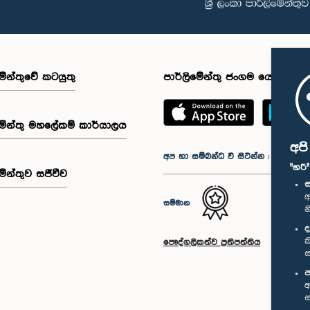
මේන්තුවේ කටයුතු
පාර්ලිමේන්තු ජංගම යෙදුම
මේන්තු මහලේකම් කාර්යාලය
අප
අප හා සම්බන්ධ වී සිටින්න :
"හරි
මේන්තුව සජීවීව
ස
අ
සම්මාන
න
ද
ක
පෞද්ගලිකත්ව ප්‍රතිපත්තිය
ස
ප
අ
ස