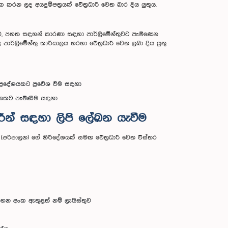
 කරන ලද අයදුම්පත්‍රයක් වේත්‍රධාරී වෙත බාර දිය යුතුය.
රව, පහත සඳහන් කාරණා සඳහා පාර්ලිමේන්තුවට පැමිණෙන
 පාර්ලිමේන්තු කාර්යාලය හරහා වේත්‍රධාරී වෙත ලබා දිය යුතු
්‍රදේශයකට ප්‍රවේශ වීම සඳහා
ත්තකට පැමිණීම සඳහා
ාරීන් සඳහා ලිපි ලේඛන යැවීම
රිපාලන) ගේ නිර්දේශයක් සමඟ වේත්‍රධාරී වෙත විස්තර
ාහන අංක ඇතුළත් නම් ලැයිස්තුව