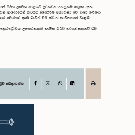
ියෙන් පිටත ප්‍රවේශ ශාලාවේ දුරකථන පහසුකම් සලසා ඇත.
 බාධා වන ආකාරයෙන් කටයුතු නොකිරීම අත්‍යවශ්‍ය වේ. සභා ගර්භය
පමණක් වෙන්කර ඇති බැවින් එම ස්ථාන භාවිතයෙන් වැළකී
 ඉලෙක්ට්‍රෝනික උපකරණයක් භාවිත කිරීම තරයේ තහනම් බව
X
Facebook
WhatsApp
LinkedIn
ටුව බෙදාගන්න