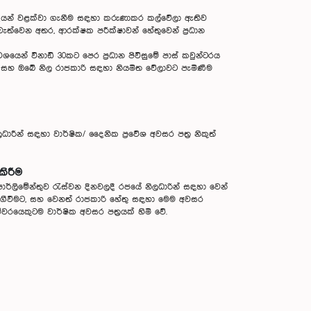
මාදයන් වළක්වා ගැනීම සඳහා කරුණාකර කල්වේලා ඇතිව
වැත්වෙන අතර, ආරක්ෂක පරීක්ෂාවන් හේතුවෙන් ප්‍රධාන
ශයෙන් විනාඩි 30කට පෙර ප්‍රධාන පිවිසුමේ පාස් කවුන්ටරය
ට සහ ඔබේ නිල රාජකාරි සඳහා නියමිත වේලාවට පැමිණීම
ධාරීන් සඳහා වාර්ෂික/ දෛනික ප්‍රවේශ අවසර පත්‍ර නිකුත්
කිරීම
පාර්ලිමේන්තුව රැස්වන දිනවලදී රජයේ නිලධාරින් සඳහා වෙන්
භාගීවීමට, සහ වෙනත් රාජකාරි හේතු සඳහා මෙම අවසර
්වරයෙකුටම වාර්ෂික අවසර පත්‍රයක් හිමි වේ.