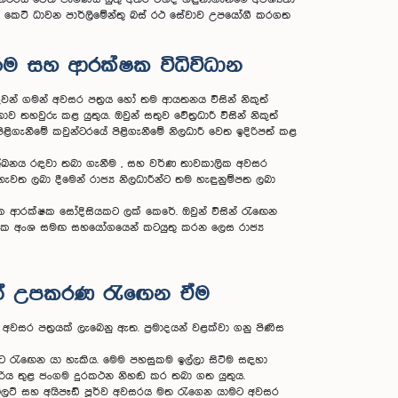
පිණිස කෙටි ධාවන පාර්ලිමේන්තු බස් රථ සේවාව උපයෝගී කරගත
රීම සහ ආරක්ෂක විධිවිධාන
ු ගුවන් ගමන් අවසර පත්‍රය හෝ තම ආයතනය විසින් නිකුත්
 තහවුරු කළ යුතුය. ඔවුන් සතුව වේත්‍රධාරී විසින් නිකුත්
පිළිගැනීමේ කවුන්ටරයේ පිළිගැනීමේ නිලධාරී වෙත ඉදිරිපත් කළ
ා ලේඛනය රඳවා තබා ගැනීම , සහ වර්ණ තාවකාලික අවසර
 නැවත ලබා දීමෙන් රාජ්‍ය නිලධාරීන්ට තම හැඳුනුම්පත ලබා
ාරීරික ආරක්ෂක සෝදිසියකට ලක් කෙරේ. ඔවුන් විසින් රැඟෙන
්ෂක අංශ සමඟ සහයෝගයෙන් කටයුතු කරන ලෙස රාජ්‍ය
‍යුත් උපකරණ රැඟෙන ඒම
සර පත්‍රයක් ලැබෙනු ඇත. ප්‍රමාදයන් වළක්වා ගනු පිණිස
දිරියට රැඟෙන යා හැකිය. මෙම පහසුකම ඉල්ලා සිටීම සඳහා
ැදිරිය තුළ ජංගම දුරකථන නිහඬ කර තබා ගත යුතුය.
ැබ්ලට් සහ අයිපෑඩ් පූර්ව අවසරය මත රැගෙන යාමට අවසර