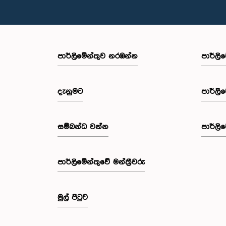
පාර්ලි‌මේන්තුව නරඹන්න
පාර්ලි
දැනුමට
පාර්ලි
සම්බන්ධ වන්න
පාර්ලි
පාර්ලි‌මේන්තුවේ මන්ත්‍රීවරු
මුල් පිටුව