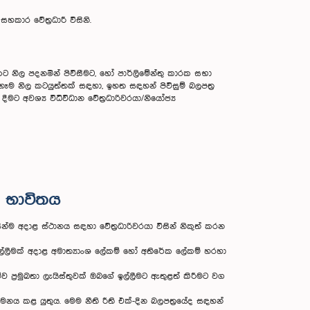
හකාර වේත්‍රධාරී විසිනි.
 නිල පදනමින් පිවිසීමට, හෝ පාර්ලිමේන්තු කාරක සභා
ෑම නිල කටයුත්තක් සඳහා, ඉහත සඳහන් පිවිසුම් බලපත්‍ර
 අවශ්‍ය විධිවිධාන වේත්‍රධාරිවරයා/නියෝජ්‍ය
ය භාවිතය
ින්ම අදාළ ස්ථානය සඳහා වේත්‍රධාරිවරයා විසින් නිකුත් කරන
ඉල්ලීමක් අදාළ අමාත්‍යාංශ ලේකම් හෝ අතිරේක ලේකම් හරහා
්ව ප්‍රමුඛතා ලැයිස්තුවක් ඔබගේ ඉල්ලීමට ඇතුළත් කිරීමට වග
අනුගමනය කළ යුතුය. මෙම නීති රීති එක්-දින බලපත්‍රයේද සඳහන්