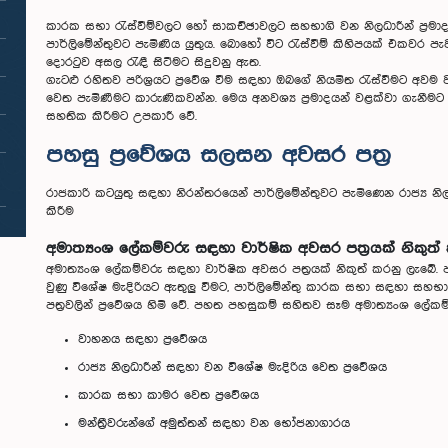
කාරක සභා රැස්වීම්වලට හෝ සාකච්ඡාවලට සහභාගි වන නිලධාරීන් ප්‍ර
පාර්ලිමේන්තුවට පැමිණිය යුතුය. බොහෝ විට රැස්වීම් කිහිපයක් එකවර පැ
දොරටුව අසල රැඳී සිටීමට සිදුවනු ඇත.
ගැටළු රහිතව පරිශ්‍රයට ප්‍රවේශ වීම සඳහා ඔබගේ නියමිත රැස්වීමට අවම ව
වෙත පැමිණීමට කාරුණිකවන්න. මෙය අනවශ්‍ය ප්‍රමාදයන් වළක්වා ගැනීම
සහතික කිරීමට උපකාරී වේ.
පහසු ප්‍රවේශය සලසන අවසර පත්‍ර
රාජකාරි කටයුතු සඳහා නිරන්තරයෙන් පාර්ලිමේන්තුවට පැමිණෙන රාජ්‍ය නිල
කිරීම
අමාත්‍යංශ ලේකම්වරු සඳහා වාර්ෂික අවසර පත්‍රයක් නිකුත් 
අමාත්‍යංශ ලේකම්වරු සඳහා වාර්ෂික අවසර පත්‍රයක් නිකුත් කරනු ලැබේ. 
වුණු විශේෂ මැදිරියට ඇතුලු වීමට, පාර්ලිමේන්තු කාරක සභා සඳහා සහ
පත්‍රවලින් ප්‍රවේශය හිමි වේ. පහත පහසුකම් සහිතව සෑම අමාත්‍යංශ ලේකම
වාහනය සඳහා ප්‍රවේශය
රාජ්‍ය නිලධාරීන් සඳහා වන විශේෂ මැදිරිය වෙත ප්‍රවේශය
කාරක සභා කාමර වෙත ප්‍රවේශය
මන්ත්‍රීවරුන්ගේ අමුත්තන් සඳහා වන භෝජනාගාරය