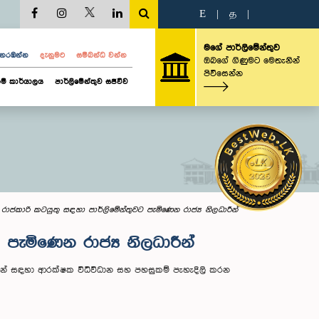
E
|
த
|
මගේ පාර්ලිමේන්තුව
ව නරඹන්න
දැනුමට
සම්බන්ධ වන්න
ඔබගේ ගිණුමට මෙතැනින්
පිවිසෙන්න
ම් කාර්යාලය
පාර්ලිමේන්තුව සජීවීව
රාජකාරි කටයුතු සඳහා පාර්ලිමේන්තුවට පැමිණෙන රාජ්‍ය නිලධාරීන්
පැමිණෙන රාජ්‍ය නිලධාරීන්
ාරීන් සඳහා ආරක්ෂක විධිවිධාන සහ පහසුකම් පැහැදිලි කරන