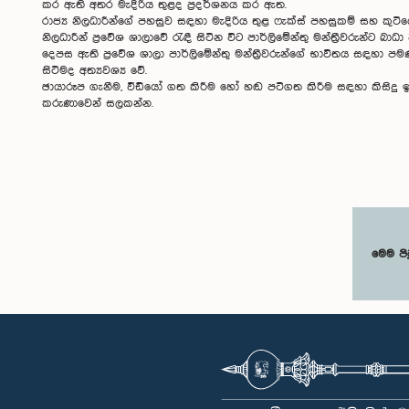
කර ඇති අතර මැදිරිය තුළද ප්‍රදර්ශනය කර ඇත.
රාජ්‍ය නිලධාරීන්ගේ පහසුව සඳහා මැදිරිය තුළ ෆැක්ස් පහසුකම් සහ කුට
නිලධාරීන් ප්‍රවේශ ශාලාවේ රැඳී සිටින විට පාර්ලිමේන්තු මන්ත්‍රීවරුන්ට
දෙපස ඇති ප්‍රවේශ ශාලා පාර්ලිමේන්තු මන්ත්‍රීවරුන්ගේ භාවිතය සඳහා 
සිටීමද අත්‍යවශ්‍ය වේ.
ඡායාරූප ගැනීම, වීඩියෝ ගත කිරීම හෝ හඬ පටිගත කිරීම සඳහා කිසිදු
කරුණාවෙන් සලකන්න.
මෙම පි