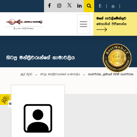
E
|
த
|
මගේ පාර්ලිමේන්තුව
මෙතැනින් පිවිසෙන්න
හිටපු මන්ත්‍රීවරුන්ගේ නාමාවලිය
මුල් පිටුව
හිටපු මන්ත්‍රීවරුන්ගේ නාමාවලිය
ජයවර්ධන, ජූනියස් රිචඩ් ජයවර්ධන
02