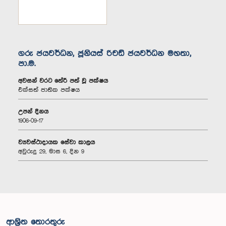
ගරු ජයවර්ධන, ජූනියස් රිචඩ් ජයවර්ධන මහතා,
පා.ම.
අවසන් වරට තේරී පත් වූ පක්ෂය
එක්සත් ජාතික පක්ෂය
උපන් දිනය
1906-09-17
ව්‍යවස්ථාදායක සේවා කාලය
අවුරුදු 29, මාස 6, දින 9
ආශ්‍රිත තොරතුරු