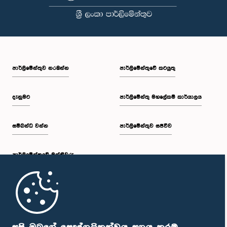
පාර්ලි‌මේන්තුව නරඹන්න
පාර්ලිමේන්තුවේ කටයුතු
දැනුමට
පාර්ලිමේන්තු මහලේකම් කාර්යාලය
සම්බන්ධ වන්න
පාර්ලිමේන්තුව සජීවීව
පාර්ලි‌මේන්තුවේ මන්ත්‍රීවරු
මුල් පිටුව
පාර්ලිමේන්තු ජංගම යෙදුම