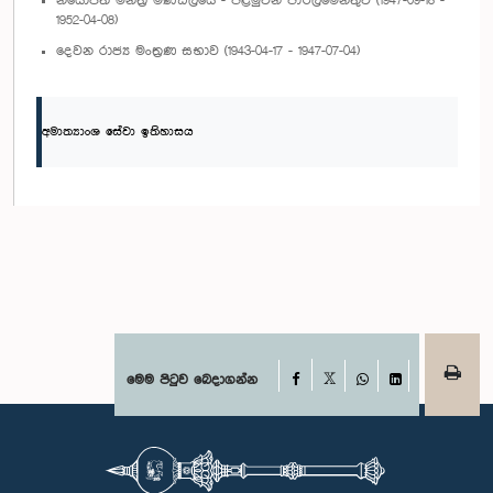
නියෝජිත මන්ත්‍රි මණ්ඩලයේ - පළමුවන පාර්ලිමේන්තුව (1947-09-18 -
1952-04-08)
දෙවන රාජ්‍ය මංත්‍රණ සභාව (1943-04-17 - 1947-07-04)
අමාත්‍යාංශ සේවා ඉතිහාසය
Facebook
මෙම පිටුව බෙදාගන්න
X
WhatsApp
LinkedIn