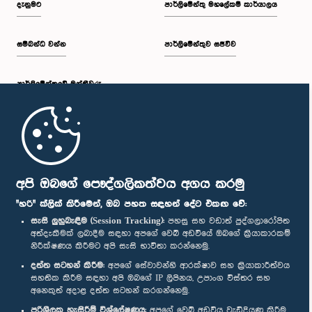
දැනුමට
පාර්ලිමේන්තු මහලේකම් කාර්යාලය
සම්බන්ධ වන්න
පාර්ලිමේන්තුව සජීවීව
ප.ව. 1:34 - ප.ව. 1:55
පාර්ලි‌මේන්තුවේ මන්ත්‍රීවරු
ප.ව. 1:55 - ප.ව. 2:06
මුල් පිටුව
ප.ව. 2:06 - ප.ව. 2:16
පාර්ලිමේන්තු ජංගම යෙදුම
අපි ඔබගේ පෞද්ගලිකත්වය අගය කරමු
"හරි" ක්ලික් කිරීමෙන්, ඔබ පහත සඳහන් දේට එකඟ වේ:
සැසි ලුහුබැඳීම (Session Tracking):
පහසු සහ වඩාත් පුද්ගලාරෝපිත
අත්දැකීමක් ලබාදීම සඳහා අපගේ වෙබ් අඩවියේ ඔබගේ ක්‍රියාකාරකම්
ප.ව. 2:16 - ප.ව. 2:25
නිරීක්ෂණය කිරීමට අපි සැසි භාවිතා කරන්නෙමු.
අප හා සම්බන්ධ වී සිටින්න :
දත්ත සටහන් කිරීම:
අපගේ සේවාවන්හි ආරක්ෂාව සහ ක්‍රියාකාරීත්වය
සහතික කිරීම සඳහා අපි ඔබගේ IP ලිපිනය, උපාංග විස්තර සහ
අනෙකුත් අදාළ දත්ත සටහන් කරගන්නෙමු.
ප.ව. 2:25 - ප.ව. 2:35
සම්මාන
පරිශීලක හැසිරීම් විශ්ලේෂණය:
අපගේ වෙබ් අඩවිය වැඩිදියුණු කිරීම