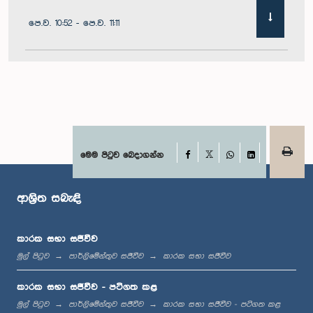
පෙ.ව. 10:52 - පෙ.ව. 11:11
පෙ.ව. 11:11 - පෙ.ව. 11:30
පෙ.ව. 11:30 - පෙ.ව. 11:40
Facebook
මෙම පිටුව බෙදාගන්න
X
WhatsApp
LinkedIn
ආශ්‍රිත සබැඳි
පෙ.ව. 11:40 - පෙ.ව. 11:49
කාරක සභා සජීවීව
මුල් පිටුව
පාර්ලිමේන්තුව සජීවීව
කාරක සභා සජීවීව
මධ්‍යාහ්න 12:00 - ප.ව. 12:05
කාරක සභා සජීවීව - පටිගත කළ
මුල් පිටුව
පාර්ලිමේන්තුව සජීවීව
කාරක සභා සජීවීව - පටිගත කළ