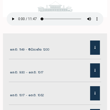
පෙ.ව. 11:49 - මධ්‍යාහ්න 12:00
පෙ.ව. 9:30 - පෙ.ව. 10:17
පෙ.ව. 10:17 - පෙ.ව. 10:52