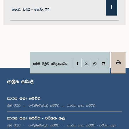
පෙ.ව. 10:52 - පෙ.ව. 11:11
පෙ.ව. 11:11 - පෙ.ව. 11:30
පෙ.ව. 11:30 - පෙ.ව. 11:40
Facebook
මෙම පිටුව බෙදාගන්න
X
WhatsApp
LinkedIn
ආශ්‍රිත සබැඳි
පෙ.ව. 11:40 - පෙ.ව. 11:49
කාරක සභා සජීවීව
මුල් පිටුව
පාර්ලිමේන්තුව සජීවීව
කාරක සභා සජීවීව
මධ්‍යාහ්න 12:00 - ප.ව. 12:05
කාරක සභා සජීවීව - පටිගත කළ
මුල් පිටුව
පාර්ලිමේන්තුව සජීවීව
කාරක සභා සජීවීව - පටිගත කළ