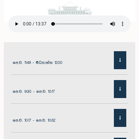
පෙ.ව. 11:49 - මධ්‍යාහ්න 12:00
පෙ.ව. 9:30 - පෙ.ව. 10:17
පෙ.ව. 10:17 - පෙ.ව. 10:52