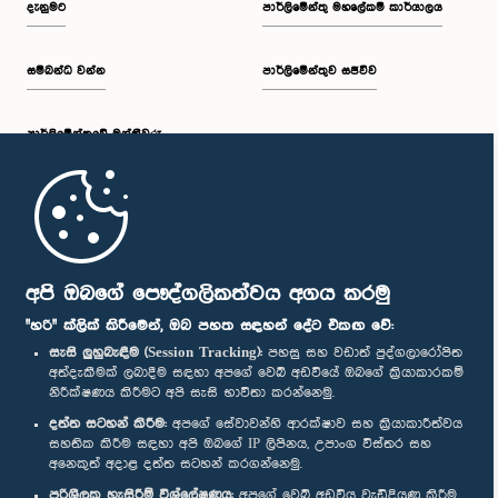
දැනුමට
පාර්ලිමේන්තු මහලේකම් කාර්යාලය
සම්බන්ධ වන්න
පාර්ලිමේන්තුව සජීවීව
ප.ව. 1:34 - ප.ව. 1:55
පාර්ලි‌මේන්තුවේ මන්ත්‍රීවරු
ප.ව. 1:55 - ප.ව. 2:06
මුල් පිටුව
ප.ව. 2:06 - ප.ව. 2:16
පාර්ලිමේන්තු ජංගම යෙදුම
අපි ඔබගේ පෞද්ගලිකත්වය අගය කරමු
"හරි" ක්ලික් කිරීමෙන්, ඔබ පහත සඳහන් දේට එකඟ වේ:
සැසි ලුහුබැඳීම (Session Tracking):
පහසු සහ වඩාත් පුද්ගලාරෝපිත
අත්දැකීමක් ලබාදීම සඳහා අපගේ වෙබ් අඩවියේ ඔබගේ ක්‍රියාකාරකම්
ප.ව. 2:16 - ප.ව. 2:25
නිරීක්ෂණය කිරීමට අපි සැසි භාවිතා කරන්නෙමු.
අප හා සම්බන්ධ වී සිටින්න :
දත්ත සටහන් කිරීම:
අපගේ සේවාවන්හි ආරක්ෂාව සහ ක්‍රියාකාරීත්වය
සහතික කිරීම සඳහා අපි ඔබගේ IP ලිපිනය, උපාංග විස්තර සහ
අනෙකුත් අදාළ දත්ත සටහන් කරගන්නෙමු.
ප.ව. 2:25 - ප.ව. 2:35
සම්මාන
පරිශීලක හැසිරීම් විශ්ලේෂණය:
අපගේ වෙබ් අඩවිය වැඩිදියුණු කිරීම