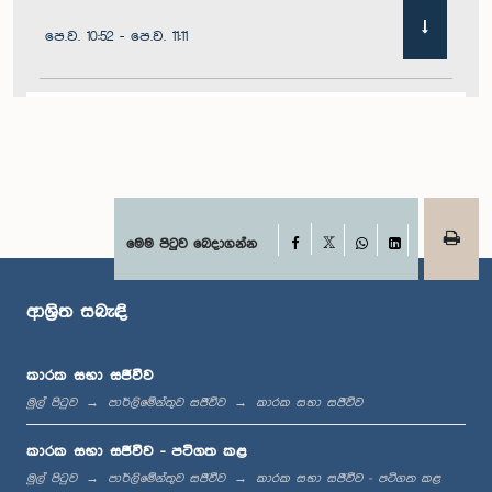
පෙ.ව. 10:52 - පෙ.ව. 11:11
පෙ.ව. 11:11 - පෙ.ව. 11:30
පෙ.ව. 11:30 - පෙ.ව. 11:40
Facebook
මෙම පිටුව බෙදාගන්න
X
WhatsApp
LinkedIn
ආශ්‍රිත සබැඳි
පෙ.ව. 11:40 - පෙ.ව. 11:49
කාරක සභා සජීවීව
මුල් පිටුව
පාර්ලිමේන්තුව සජීවීව
කාරක සභා සජීවීව
මධ්‍යාහ්න 12:00 - ප.ව. 12:05
කාරක සභා සජීවීව - පටිගත කළ
මුල් පිටුව
පාර්ලිමේන්තුව සජීවීව
කාරක සභා සජීවීව - පටිගත කළ