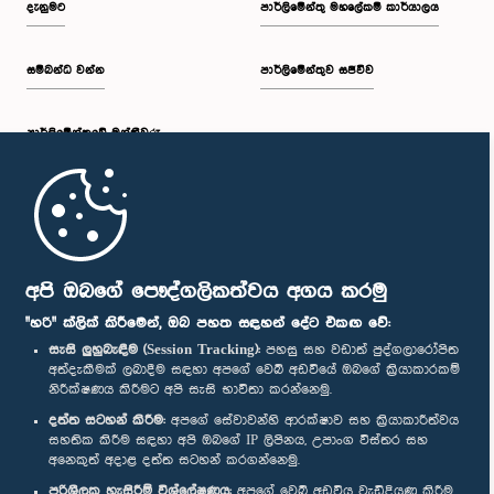
දැනුමට
පාර්ලිමේන්තු මහලේකම් කාර්යාලය
සම්බන්ධ වන්න
පාර්ලිමේන්තුව සජීවීව
ප.ව. 1:34 - ප.ව. 1:55
පාර්ලි‌මේන්තුවේ මන්ත්‍රීවරු
ප.ව. 1:55 - ප.ව. 2:06
මුල් පිටුව
ප.ව. 2:06 - ප.ව. 2:16
පාර්ලිමේන්තු ජංගම යෙදුම
අපි ඔබගේ පෞද්ගලිකත්වය අගය කරමු
"හරි" ක්ලික් කිරීමෙන්, ඔබ පහත සඳහන් දේට එකඟ වේ:
සැසි ලුහුබැඳීම (Session Tracking):
පහසු සහ වඩාත් පුද්ගලාරෝපිත
අත්දැකීමක් ලබාදීම සඳහා අපගේ වෙබ් අඩවියේ ඔබගේ ක්‍රියාකාරකම්
ප.ව. 2:16 - ප.ව. 2:25
නිරීක්ෂණය කිරීමට අපි සැසි භාවිතා කරන්නෙමු.
අප හා සම්බන්ධ වී සිටින්න :
දත්ත සටහන් කිරීම:
අපගේ සේවාවන්හි ආරක්ෂාව සහ ක්‍රියාකාරීත්වය
සහතික කිරීම සඳහා අපි ඔබගේ IP ලිපිනය, උපාංග විස්තර සහ
අනෙකුත් අදාළ දත්ත සටහන් කරගන්නෙමු.
ප.ව. 2:25 - ප.ව. 2:35
සම්මාන
පරිශීලක හැසිරීම් විශ්ලේෂණය:
අපගේ වෙබ් අඩවිය වැඩිදියුණු කිරීම