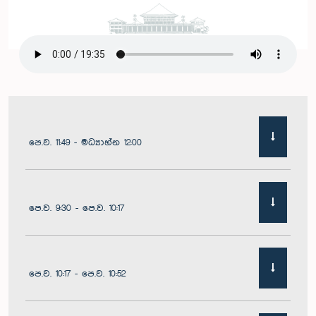
පෙ.ව. 11:49 - මධ්‍යාහ්න 12:00
පෙ.ව. 9:30 - පෙ.ව. 10:17
පෙ.ව. 10:17 - පෙ.ව. 10:52