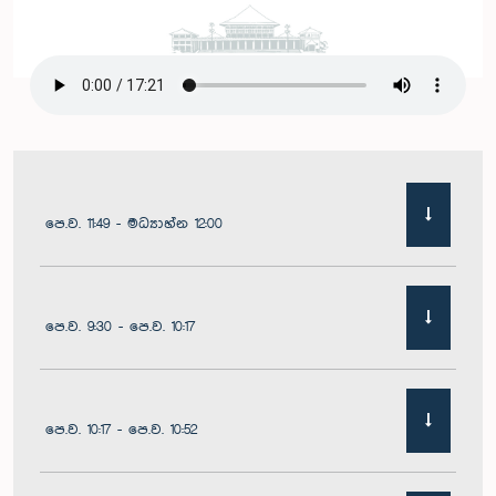
පෙ.ව. 11:49 - මධ්‍යාහ්න 12:00
පෙ.ව. 9:30 - පෙ.ව. 10:17
පෙ.ව. 10:17 - පෙ.ව. 10:52