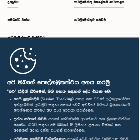
දැනුමට
පාර්ලිමේන්තු මහලේකම් කාර්යාලය
සම්බන්ධ වන්න
පාර්ලිමේන්තුව සජීවීව
ප.ව. 1:34 - ප.ව. 1:55
පාර්ලි‌මේන්තුවේ මන්ත්‍රීවරු
ප.ව. 1:55 - ප.ව. 2:06
මුල් පිටුව
ප.ව. 2:06 - ප.ව. 2:16
පාර්ලිමේන්තු ජංගම යෙදුම
අපි ඔබගේ පෞද්ගලිකත්වය අගය කරමු
"හරි" ක්ලික් කිරීමෙන්, ඔබ පහත සඳහන් දේට එකඟ වේ:
සැසි ලුහුබැඳීම (Session Tracking):
පහසු සහ වඩාත් පුද්ගලාරෝපිත
අත්දැකීමක් ලබාදීම සඳහා අපගේ වෙබ් අඩවියේ ඔබගේ ක්‍රියාකාරකම්
ප.ව. 2:16 - ප.ව. 2:25
නිරීක්ෂණය කිරීමට අපි සැසි භාවිතා කරන්නෙමු.
අප හා සම්බන්ධ වී සිටින්න :
දත්ත සටහන් කිරීම:
අපගේ සේවාවන්හි ආරක්ෂාව සහ ක්‍රියාකාරීත්වය
සහතික කිරීම සඳහා අපි ඔබගේ IP ලිපිනය, උපාංග විස්තර සහ
අනෙකුත් අදාළ දත්ත සටහන් කරගන්නෙමු.
ප.ව. 2:25 - ප.ව. 2:35
සම්මාන
පරිශීලක හැසිරීම් විශ්ලේෂණය:
අපගේ වෙබ් අඩවිය වැඩිදියුණු කිරීම