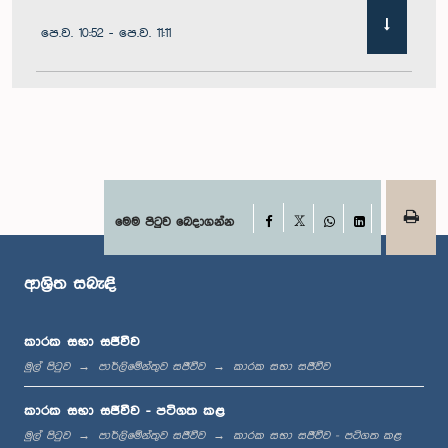
පෙ.ව. 10:52 - පෙ.ව. 11:11
පෙ.ව. 11:11 - පෙ.ව. 11:30
පෙ.ව. 11:30 - පෙ.ව. 11:40
Facebook
මෙම පිටුව බෙදාගන්න
X
WhatsApp
LinkedIn
ආශ්‍රිත සබැඳි
පෙ.ව. 11:40 - පෙ.ව. 11:49
කාරක සභා සජීවීව
මුල් පිටුව
පාර්ලිමේන්තුව සජීවීව
කාරක සභා සජීවීව
මධ්‍යාහ්න 12:00 - ප.ව. 12:05
කාරක සභා සජීවීව - පටිගත කළ
මුල් පිටුව
පාර්ලිමේන්තුව සජීවීව
කාරක සභා සජීවීව - පටිගත කළ