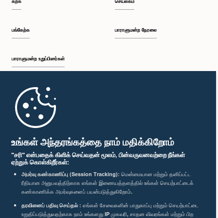
கற்க
செயலகம்
பி.ப. 1:34 - பி.ப. 1:55
பங்கேற்க
பாராளுமன்ற நேரலை
பாராளுமன்ற உறுப்பினர்கள்
பி.ப. 1:55 - பி.ப. 2:06
முதற்பக்கம்
பி.ப. 2:06 - பி.ப. 2:16
பாராளுமன்ற கையடக்க செயலி
உங்கள் அந்தரங்கத்தை நாம் மதிக்கிறோம்
"சரி" என்பதைக் கிளிக் செய்வதன் மூலம், பின்வருவனவற்றை நீங்கள்
ஏற்றுக் கொள்கிறீர்கள்:
பி.ப. 2:16 - பி.ப. 2:25
அமர்வு கண்காணிப்பு (Session Tracking):
மென்மையான மற்றும் தனிப்பட்ட
ரீதியான அனுபவத்திற்காக எங்கள் இணையத்தளத்தில் உங்கள் செயற்பாட்டைக்
எம்மை பின்தொடர்க :
கண்காணிக்க அமர்வுகளைப் பயன்படுத்துகிறோம்.
தரவினைப் பதிவு செய்தல் :
எங்கள் சேவைகளின் பாதுகாப்பு மற்றும் செயற்பாட்டை
பி.ப. 2:25 - பி.ப. 2:35
விருதுகள்
உறுதிப்படுத்துவதற்காக நாம் உங்களது IP முகவரி, சாதன விவரங்கள் மற்றும் பிற