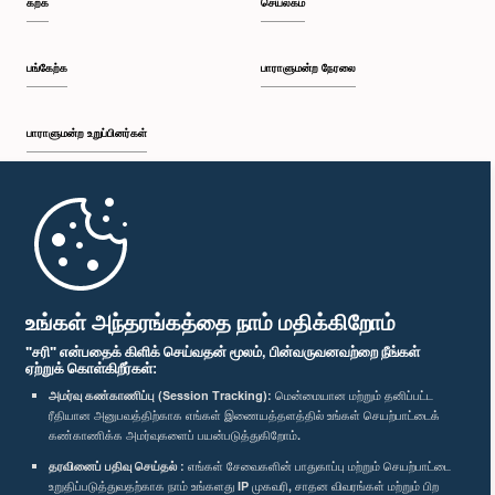
கற்க
செயலகம்
பி.ப. 1:34 - பி.ப. 1:55
பங்கேற்க
பாராளுமன்ற நேரலை
பாராளுமன்ற உறுப்பினர்கள்
பி.ப. 1:55 - பி.ப. 2:06
முதற்பக்கம்
பி.ப. 2:06 - பி.ப. 2:16
பாராளுமன்ற கையடக்க செயலி
உங்கள் அந்தரங்கத்தை நாம் மதிக்கிறோம்
"சரி" என்பதைக் கிளிக் செய்வதன் மூலம், பின்வருவனவற்றை நீங்கள்
ஏற்றுக் கொள்கிறீர்கள்:
பி.ப. 2:16 - பி.ப. 2:25
அமர்வு கண்காணிப்பு (Session Tracking):
மென்மையான மற்றும் தனிப்பட்ட
ரீதியான அனுபவத்திற்காக எங்கள் இணையத்தளத்தில் உங்கள் செயற்பாட்டைக்
எம்மை பின்தொடர்க :
கண்காணிக்க அமர்வுகளைப் பயன்படுத்துகிறோம்.
தரவினைப் பதிவு செய்தல் :
எங்கள் சேவைகளின் பாதுகாப்பு மற்றும் செயற்பாட்டை
பி.ப. 2:25 - பி.ப. 2:35
விருதுகள்
உறுதிப்படுத்துவதற்காக நாம் உங்களது IP முகவரி, சாதன விவரங்கள் மற்றும் பிற