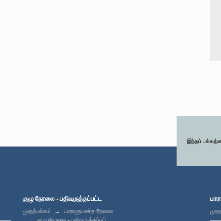
இந்தப் பக்கத்
குழு நேரலை - பதிவுருத்தப்பட்ட
பார
முதற்பக்கம்
பாராளுமன்ற நேரலை
முதற
குழு நேரலை - பதிவுருத்தப்பட்ட