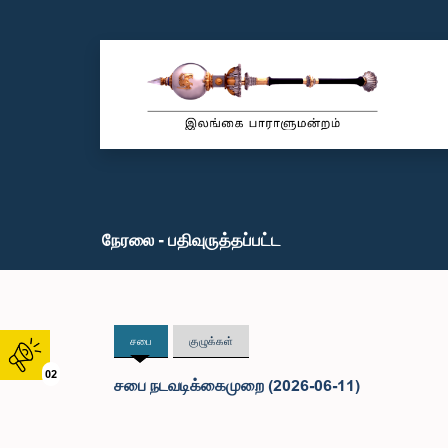
நேரலை - பதிவுருத்தப்பட்ட
சபை
குழுக்கள்
02
சபை நடவடிக்கைமுறை (2026-06-11)