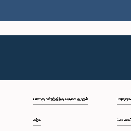
பாராளுமன்றத்திற்கு வருகை தருதல்
பாராளும
கற்க
செயலகம