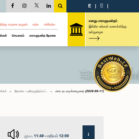
E
|
සි
|
எனது பாராளுமன்றம்
திற்கு வருகை தருதல்
கற்க
பங்கேற்க
இங்கே உங்கள் கணக்கிற்கு
உள்நுழைக
ல்கள்
செயலகம்
பாராளுமன்ற நேரலை
க்கம்
நேரலை - பதிவுருத்தப்பட்ட
சபை நடவடிக்கைமுறை (2026-06-11)
மு.ப. 11:49 - மதியம் 12:00