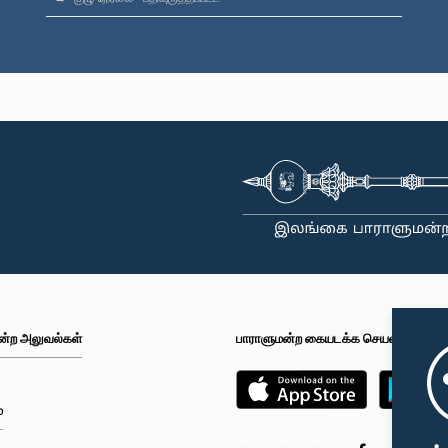
ன்ற அலுவல்கள்
பாராளுமன்ற கையடக்க செயலி
்