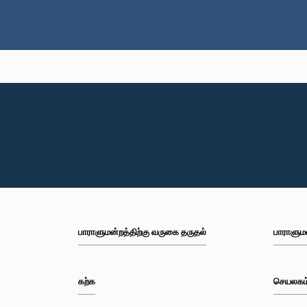
பாராளுமன்றத்திற்கு வருகை தருதல்
பாராளும
கற்க
செயலகம