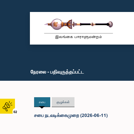
நேரலை - பதிவுருத்தப்பட்ட
சபை
குழுக்கள்
02
சபை நடவடிக்கைமுறை (2026-06-11)