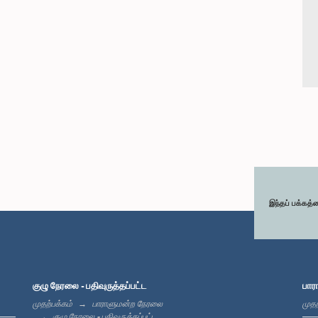
இந்தப் பக்கத்
குழு நேரலை - பதிவுருத்தப்பட்ட
பார
முதற்பக்கம்
பாராளுமன்ற நேரலை
முதற
குழு நேரலை - பதிவுருத்தப்பட்ட