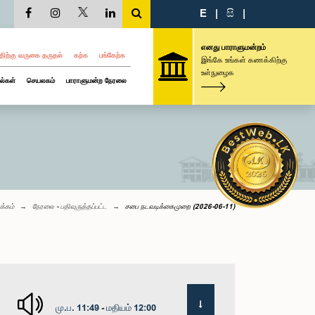
E
|
සි
|
எனது பாராளுமன்றம்
திற்கு வருகை தருதல்
கற்க
பங்கேற்க
இங்கே உங்கள் கணக்கிற்கு
உள்நுழைக
ல்கள்
செயலகம்
பாராளுமன்ற நேரலை
க்கம்
நேரலை - பதிவுருத்தப்பட்ட
சபை நடவடிக்கைமுறை (2026-06-11)
மு.ப. 11:49 - மதியம் 12:00