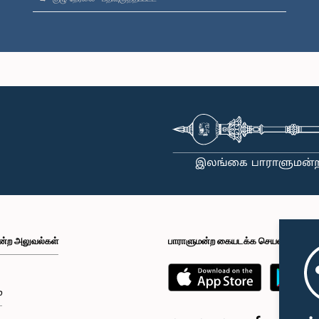
ன்ற அலுவல்கள்
பாராளுமன்ற கையடக்க செயலி
்