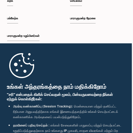
கற்க
செயலகம்
பி.ப. 1:34 - பி.ப. 1:55
பங்கேற்க
பாராளுமன்ற நேரலை
பாராளுமன்ற உறுப்பினர்கள்
பி.ப. 1:55 - பி.ப. 2:06
முதற்பக்கம்
பி.ப. 2:06 - பி.ப. 2:16
பாராளுமன்ற கையடக்க செயலி
உங்கள் அந்தரங்கத்தை நாம் மதிக்கிறோம்
"சரி" என்பதைக் கிளிக் செய்வதன் மூலம், பின்வருவனவற்றை நீங்கள்
ஏற்றுக் கொள்கிறீர்கள்:
பி.ப. 2:16 - பி.ப. 2:25
அமர்வு கண்காணிப்பு (Session Tracking):
மென்மையான மற்றும் தனிப்பட்ட
ரீதியான அனுபவத்திற்காக எங்கள் இணையத்தளத்தில் உங்கள் செயற்பாட்டைக்
எம்மை பின்தொடர்க :
கண்காணிக்க அமர்வுகளைப் பயன்படுத்துகிறோம்.
தரவினைப் பதிவு செய்தல் :
எங்கள் சேவைகளின் பாதுகாப்பு மற்றும் செயற்பாட்டை
பி.ப. 2:25 - பி.ப. 2:35
விருதுகள்
உறுதிப்படுத்துவதற்காக நாம் உங்களது IP முகவரி, சாதன விவரங்கள் மற்றும் பிற