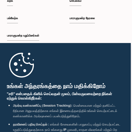
கற்க
செயலகம்
பி.ப. 1:34 - பி.ப. 1:55
பங்கேற்க
பாராளுமன்ற நேரலை
பாராளுமன்ற உறுப்பினர்கள்
பி.ப. 1:55 - பி.ப. 2:06
முதற்பக்கம்
பி.ப. 2:06 - பி.ப. 2:16
பாராளுமன்ற கையடக்க செயலி
உங்கள் அந்தரங்கத்தை நாம் மதிக்கிறோம்
"சரி" என்பதைக் கிளிக் செய்வதன் மூலம், பின்வருவனவற்றை நீங்கள்
ஏற்றுக் கொள்கிறீர்கள்:
பி.ப. 2:16 - பி.ப. 2:25
அமர்வு கண்காணிப்பு (Session Tracking):
மென்மையான மற்றும் தனிப்பட்ட
ரீதியான அனுபவத்திற்காக எங்கள் இணையத்தளத்தில் உங்கள் செயற்பாட்டைக்
எம்மை பின்தொடர்க :
கண்காணிக்க அமர்வுகளைப் பயன்படுத்துகிறோம்.
தரவினைப் பதிவு செய்தல் :
எங்கள் சேவைகளின் பாதுகாப்பு மற்றும் செயற்பாட்டை
பி.ப. 2:25 - பி.ப. 2:35
விருதுகள்
உறுதிப்படுத்துவதற்காக நாம் உங்களது IP முகவரி, சாதன விவரங்கள் மற்றும் பிற