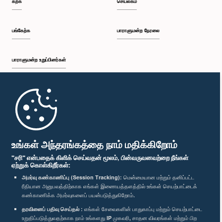
கற்க
செயலகம்
பி.ப. 1:34 - பி.ப. 1:55
பங்கேற்க
பாராளுமன்ற நேரலை
பாராளுமன்ற உறுப்பினர்கள்
பி.ப. 1:55 - பி.ப. 2:06
முதற்பக்கம்
பி.ப. 2:06 - பி.ப. 2:16
பாராளுமன்ற கையடக்க செயலி
உங்கள் அந்தரங்கத்தை நாம் மதிக்கிறோம்
"சரி" என்பதைக் கிளிக் செய்வதன் மூலம், பின்வருவனவற்றை நீங்கள்
ஏற்றுக் கொள்கிறீர்கள்:
பி.ப. 2:16 - பி.ப. 2:25
அமர்வு கண்காணிப்பு (Session Tracking):
மென்மையான மற்றும் தனிப்பட்ட
ரீதியான அனுபவத்திற்காக எங்கள் இணையத்தளத்தில் உங்கள் செயற்பாட்டைக்
எம்மை பின்தொடர்க :
கண்காணிக்க அமர்வுகளைப் பயன்படுத்துகிறோம்.
தரவினைப் பதிவு செய்தல் :
எங்கள் சேவைகளின் பாதுகாப்பு மற்றும் செயற்பாட்டை
பி.ப. 2:25 - பி.ப. 2:35
விருதுகள்
உறுதிப்படுத்துவதற்காக நாம் உங்களது IP முகவரி, சாதன விவரங்கள் மற்றும் பிற