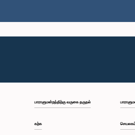
பாராளுமன்றத்திற்கு வருகை தருதல்
பாராளும
கற்க
செயலகம