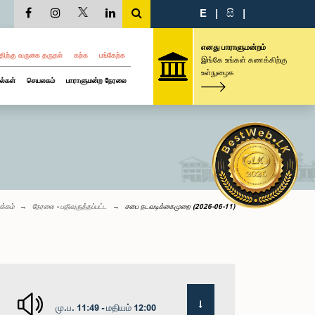
E
|
සි
|
எனது பாராளுமன்றம்
திற்கு வருகை தருதல்
கற்க
பங்கேற்க
இங்கே உங்கள் கணக்கிற்கு
உள்நுழைக
ல்கள்
செயலகம்
பாராளுமன்ற நேரலை
க்கம்
நேரலை - பதிவுருத்தப்பட்ட
சபை நடவடிக்கைமுறை (2026-06-11)
மு.ப. 11:49 - மதியம் 12:00