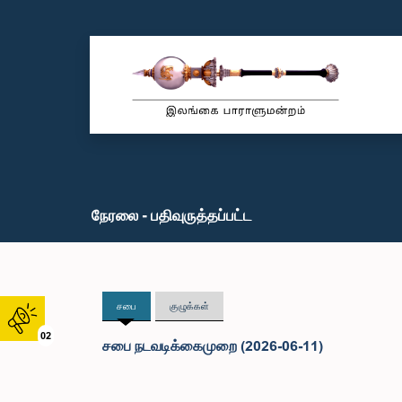
நேரலை - பதிவுருத்தப்பட்ட
சபை
குழுக்கள்
02
சபை நடவடிக்கைமுறை (2026-06-11)