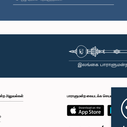
ன்ற அலுவல்கள்
பாராளுமன்ற கையடக்க செயலி
்