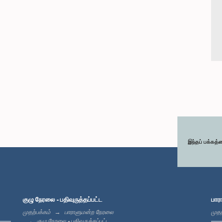
இந்தப் பக்கத்
குழு நேரலை - பதிவுருத்தப்பட்ட
பார
முதற்பக்கம்
பாராளுமன்ற நேரலை
முதற
குழு நேரலை - பதிவுருத்தப்பட்ட