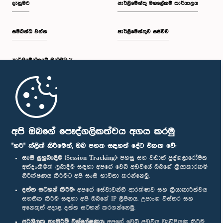
දැනුමට
පාර්ලිමේන්තු මහලේකම් කාර්යාලය
සම්බන්ධ වන්න
පාර්ලිමේන්තුව සජීවීව
ප.ව. 1:34 - ප.ව. 1:55
පාර්ලි‌මේන්තුවේ මන්ත්‍රීවරු
ප.ව. 1:55 - ප.ව. 2:06
මුල් පිටුව
ප.ව. 2:06 - ප.ව. 2:16
පාර්ලිමේන්තු ජංගම යෙදුම
අපි ඔබගේ පෞද්ගලිකත්වය අගය කරමු
"හරි" ක්ලික් කිරීමෙන්, ඔබ පහත සඳහන් දේට එකඟ වේ:
සැසි ලුහුබැඳීම (Session Tracking):
පහසු සහ වඩාත් පුද්ගලාරෝපිත
අත්දැකීමක් ලබාදීම සඳහා අපගේ වෙබ් අඩවියේ ඔබගේ ක්‍රියාකාරකම්
ප.ව. 2:16 - ප.ව. 2:25
නිරීක්ෂණය කිරීමට අපි සැසි භාවිතා කරන්නෙමු.
අප හා සම්බන්ධ වී සිටින්න :
දත්ත සටහන් කිරීම:
අපගේ සේවාවන්හි ආරක්ෂාව සහ ක්‍රියාකාරීත්වය
සහතික කිරීම සඳහා අපි ඔබගේ IP ලිපිනය, උපාංග විස්තර සහ
අනෙකුත් අදාළ දත්ත සටහන් කරගන්නෙමු.
ප.ව. 2:25 - ප.ව. 2:35
සම්මාන
පරිශීලක හැසිරීම් විශ්ලේෂණය:
අපගේ වෙබ් අඩවිය වැඩිදියුණු කිරීම