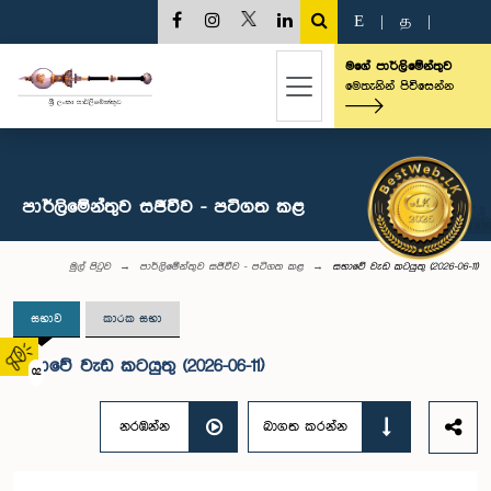
E
|
த
|
මගේ පාර්ලිමේන්තුව
මෙතැනින් පිවිසෙන්න
පාර්ලිමේන්තුව සජීවීව - පටිගත කළ
මුල් පිටුව
පාර්ලිමේන්තුව සජීවීව - පටිගත කළ
සභාවේ වැඩ කටයුතු (2026-06-11)
සභාව
කාරක සභා
සභාවේ වැඩ කටයුතු (2026-06-11)
02
නරඹන්න
බාගත කරන්න