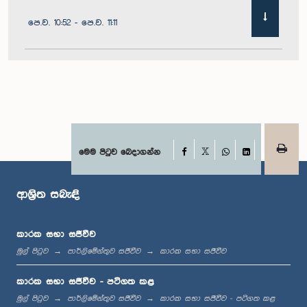
පෙ.ව. 10:52 - පෙ.ව. 11:11
පෙ.ව. 11:11 - පෙ.ව. 11:30
පෙ.ව. 11:30 - පෙ.ව. 11:40
Facebook
මෙම පිටුව බෙදාගන්න
X
WhatsApp
LinkedIn
ආශ්‍රිත සබැඳි
පෙ.ව. 11:40 - පෙ.ව. 11:49
කාරක සභා සජීවීව
මුල් පිටුව
පාර්ලිමේන්තුව සජීවීව
කාරක සභා සජීවීව
මධ්‍යාහ්න 12:00 - ප.ව. 12:05
කාරක සභා සජීවීව - පටිගත කළ
මුල් පිටුව
පාර්ලිමේන්තුව සජීවීව
කාරක සභා සජීවීව - පටිගත කළ