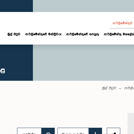
පාර්ලි‌මේන්තු
මුල් පිටුව
පාර්ලි‌මේන්තුවේ මන්ත්‍රීවරු
පාර්ලිමේන්තුවේ කටයුතු
පාර්ලිමේන්තු මහලේක
කළ
මුල් පිටුව
පාර්ල