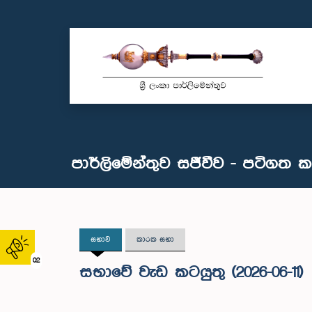
පාර්ලිමේන්තුව සජීවීව - පටිගත 
සභාව
කාරක සභා
02
සභාවේ වැඩ කටයුතු (2026-06-11)