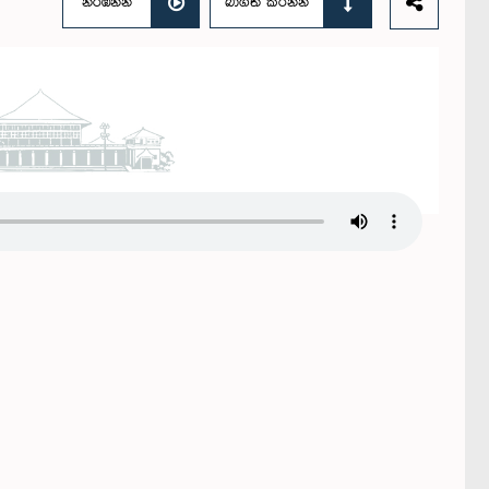
නරඹන්න
බාගත කරන්න