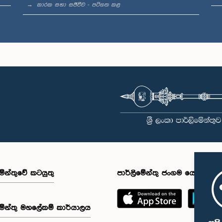
කාරක සභා සජීවීව - පටිගත කළ
මේන්තුවේ කටයුතු
පාර්ලිමේන්තු ජංගම යෙදුම
මේන්තු මහලේකම් කාර්යාලය