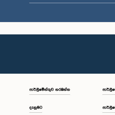
පාර්ලි‌මේන්තුව නරඹන්න
පාර්ලි
දැනුමට
පාර්ලි