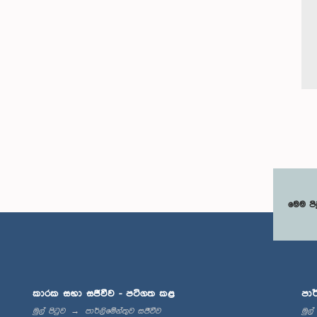
මෙම පි
කාරක සභා සජීවීව - පටිගත කළ
පාර
මුල් පිටුව
පාර්ලිමේන්තුව සජීවීව
මුල්