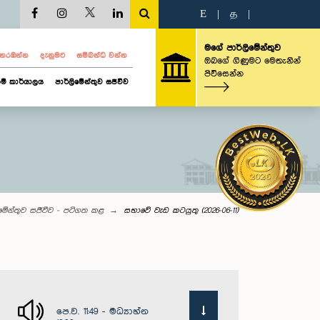
E
|
த
|
මගේ පාර්ලිමේන්තුව
ව නරඹන්න
දැනුමට
සම්බන්ධ වන්න
ඔබගේ ගිණුමට මෙතැනින්
පිවිසෙන්න
ම් කාර්යාලය
පාර්ලිමේන්තුව සජීවීව
ිමේන්තුව සජීවීව - පටිගත කළ
සභාවේ වැඩ කටයුතු (2026-06-11)
පෙ.ව. 11:49 - මධ්‍යාහ්න