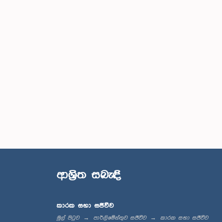
ආශ්‍රිත සබැඳි
කාරක සභා සජීවීව
මුල් පිටුව
පාර්ලිමේන්තුව සජීවීව
කාරක සභා සජීවීව