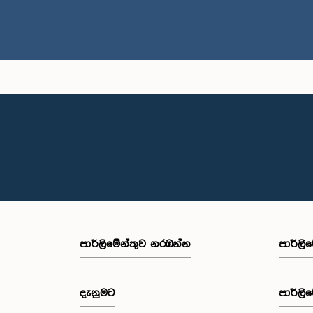
පාර්ලි‌මේන්තුව නරඹන්න
පාර්ලි
දැනුමට
පාර්ලි