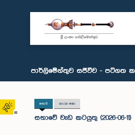
පාර්ලිමේන්තුව සජීවීව - පටිගත 
සභාව
කාරක සභා
02
සභාවේ වැඩ කටයුතු (2026-06-11)