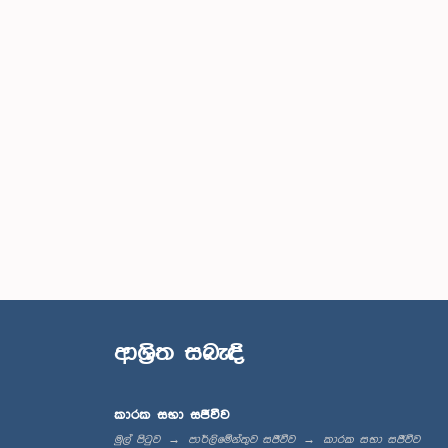
ආශ්‍රිත සබැඳි
කාරක සභා සජීවීව
මුල් පිටුව
පාර්ලිමේන්තුව සජීවීව
කාරක සභා සජීවීව