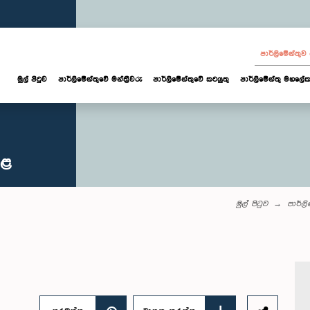
පාර්ලි‌මේන්තු
මුල් පිටුව
පාර්ලි‌මේන්තුවේ මන්ත්‍රීවරු
පාර්ලිමේන්තුවේ කටයුතු
පාර්ලිමේන්තු මහලේක
කළ
මුල් පිටුව
පාර්ල