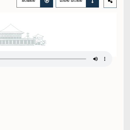
නරඹන්න
බාගත කරන්න