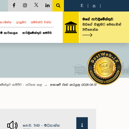
E
|
த
|
මගේ පාර්ලිමේන්තුව
ව නරඹන්න
දැනුමට
සම්බන්ධ වන්න
ඔබගේ ගිණුමට මෙතැනින්
පිවිසෙන්න
ම් කාර්යාලය
පාර්ලිමේන්තුව සජීවීව
ිමේන්තුව සජීවීව - පටිගත කළ
සභාවේ වැඩ කටයුතු (2026-06-11)
පෙ.ව. 11:49 - මධ්‍යාහ්න