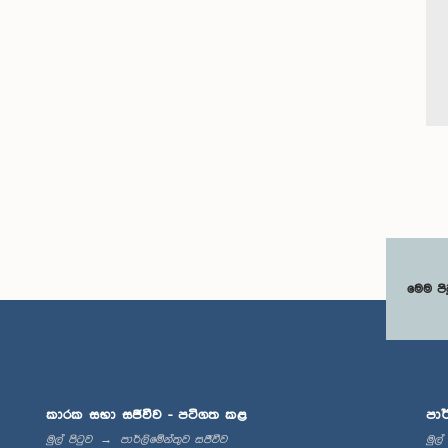
මෙම පි
කාරක සභා සජීවීව - පටිගත කළ
පාර
මුල් පිටුව
පාර්ලිමේන්තුව සජීවීව
මුල්