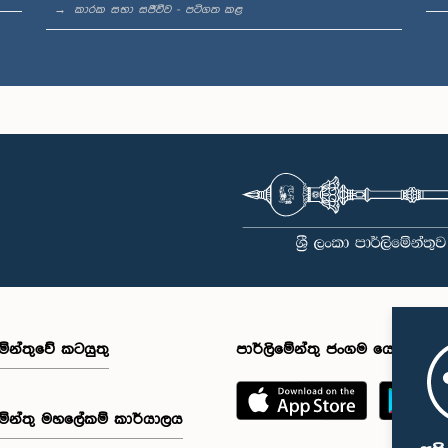
කාරක සභා සජීවීව - පටිගත කළ
මේන්තුවේ කටයුතු
පාර්ලිමේන්තු ජංගම යෙදුම
මේන්තු මහලේකම් කාර්යාලය