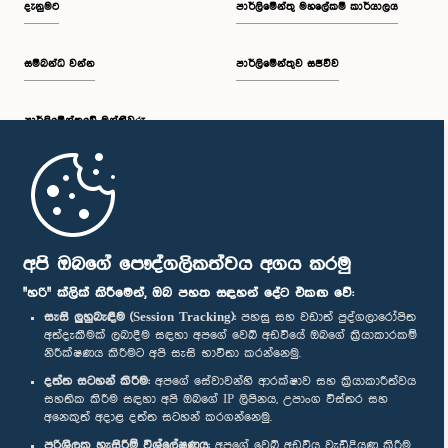
දැනුමට
පාර්ලිමේන්තු මහලේකම් කාර්යාලය
සම්බන්ධ වන්න
පාර්ලිමේන්තුව සජීවීව
ප.ව. 1:34 - ප.ව. 1:55
පාර්ලි‌මේන්තුවේ මන්ත්‍රීවරු
ප.ව. 1:55 - ප.ව. 2:06
මුල් පිටුව
ප.ව. 2:06 - ප.ව. 2:16
පාර්ලිමේන්තු ජංගම යෙදුම
අපි ඔබගේ පෞද්ගලිකත්වය අගය කරමු
"හරි" ක්ලික් කිරීමෙන්, ඔබ පහත සඳහන් දේට එකඟ වේ:
සැසි ලුහුබැඳීම (Session Tracking):
පහසු සහ වඩාත් පුද්ගලාරෝපිත
අත්දැකීමක් ලබාදීම සඳහා අපගේ වෙබ් අඩවියේ ඔබගේ ක්‍රියාකාරකම්
ප.ව. 2:16 - ප.ව. 2:25
නිරීක්ෂණය කිරීමට අපි සැසි භාවිතා කරන්නෙමු.
අප හා සම්බන්ධ වී සිටින්න :
දත්ත සටහන් කිරීම:
අපගේ සේවාවන්හි ආරක්ෂාව සහ ක්‍රියාකාරීත්වය
සහතික කිරීම සඳහා අපි ඔබගේ IP ලිපිනය, උපාංග විස්තර සහ
අනෙකුත් අදාළ දත්ත සටහන් කරගන්නෙමු.
ප.ව. 2:25 - ප.ව. 2:35
සම්මාන
පරිශීලක හැසිරීම් විශ්ලේෂණය:
අපගේ වෙබ් අඩවිය වැඩිදියුණු කිරීම