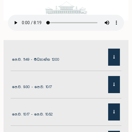
පෙ.ව. 11:49 - මධ්‍යාහ්න 12:00
පෙ.ව. 9:30 - පෙ.ව. 10:17
පෙ.ව. 10:17 - පෙ.ව. 10:52