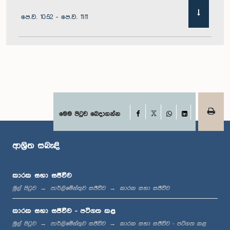
පෙ.ව. 10:52 - පෙ.ව. 11:11
පෙ.ව. 11:11 - පෙ.ව. 11:30
පෙ.ව. 11:30 - පෙ.ව. 11:40
Facebook
මෙම පිටුව බෙදාගන්න
X
WhatsApp
LinkedIn
ආශ්‍රිත සබැඳි
පෙ.ව. 11:40 - පෙ.ව. 11:49
කාරක සභා සජීවීව
මුල් පිටුව
පාර්ලිමේන්තුව සජීවීව
කාරක සභා සජීවීව
මධ්‍යාහ්න 12:00 - ප.ව. 12:05
කාරක සභා සජීවීව - පටිගත කළ
මුල් පිටුව
පාර්ලිමේන්තුව සජීවීව
කාරක සභා සජීවීව - පටිගත කළ