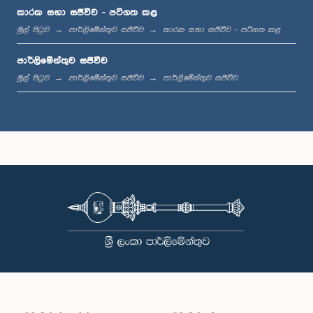
මධ්‍යාහ්න 12:00 - ප.ව. 12:05
කාරක සභා සජීවීව - පටිගත කළ
මුල් පිටුව
පාර්ලිමේන්තුව සජීවීව
කාරක සභා සජීවීව - පටිගත කළ
පාර්ලිමේන්තුව සජීවීව
ප.ව. 12:05 - ප.ව. 12:13
මුල් පිටුව
පාර්ලිමේන්තුව සජීවීව
පාර්ලිමේන්තුව සජීවීව
ප.ව. 12:13 - ප.ව. 12:32
ප.ව. 1:00 - ප.ව. 1:10
ප.ව. 1:10 - ප.ව. 1:19