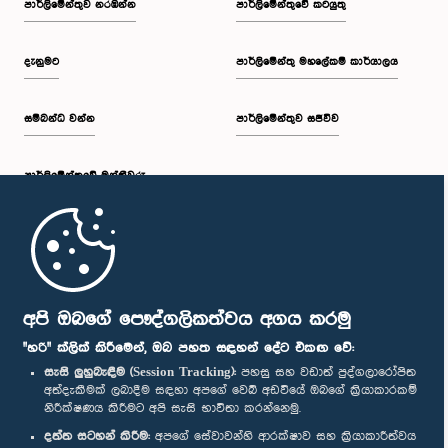
පාර්ලි‌මේන්තුව නරඹන්න
පාර්ලිමේන්තුවේ කටයුතු
ප.ව. 1:19 - ප.ව. 1:34
දැනුමට
පාර්ලිමේන්තු මහලේකම් කාර්යාලය
සම්බන්ධ වන්න
පාර්ලිමේන්තුව සජීවීව
ප.ව. 1:34 - ප.ව. 1:55
පාර්ලි‌මේන්තුවේ මන්ත්‍රීවරු
ප.ව. 1:55 - ප.ව. 2:06
මුල් පිටුව
ප.ව. 2:06 - ප.ව. 2:16
පාර්ලිමේන්තු ජංගම යෙදුම
අපි ඔබගේ පෞද්ගලිකත්වය අගය කරමු
"හරි" ක්ලික් කිරීමෙන්, ඔබ පහත සඳහන් දේට එකඟ වේ:
සැසි ලුහුබැඳීම (Session Tracking):
පහසු සහ වඩාත් පුද්ගලාරෝපිත
අත්දැකීමක් ලබාදීම සඳහා අපගේ වෙබ් අඩවියේ ඔබගේ ක්‍රියාකාරකම්
ප.ව. 2:16 - ප.ව. 2:25
නිරීක්ෂණය කිරීමට අපි සැසි භාවිතා කරන්නෙමු.
අප හා සම්බන්ධ වී සිටින්න :
දත්ත සටහන් කිරීම:
අපගේ සේවාවන්හි ආරක්ෂාව සහ ක්‍රියාකාරීත්වය