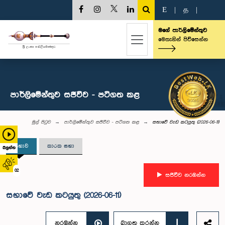
E
|
த
|
මගේ පාර්ලිමේන්තුව
මෙතැනින් පිවිසෙන්න
පාර්ලිමේන්තුව සජීවීව - පටිගත කළ
මුල් පිටුව
පාර්ලිමේන්තුව සජීවීව - පටිගත කළ
සභාවේ වැඩ කටයුතු (2026-06-11)
සභාව
කාරක සභා
බලන්න
02
සජීවීව නරඹන්න
සභාවේ වැඩ කටයුතු (2026-06-11)
නරඹන්න
බාගත කරන්න