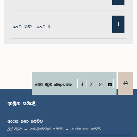
පෙ.ව. 10:52 - පෙ.ව. 11:11
පෙ.ව. 11:11 - පෙ.ව. 11:30
පෙ.ව. 11:30 - පෙ.ව. 11:40
Facebook
මෙම පිටුව බෙදාගන්න
X
WhatsApp
LinkedIn
ආශ්‍රිත සබැඳි
පෙ.ව. 11:40 - පෙ.ව. 11:49
කාරක සභා සජීවීව
මුල් පිටුව
පාර්ලිමේන්තුව සජීවීව
කාරක සභා සජීවීව