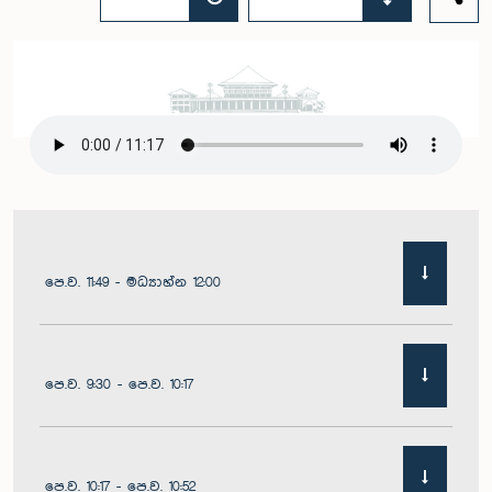
පෙ.ව. 11:49 - මධ්‍යාහ්න 12:00
පෙ.ව. 9:30 - පෙ.ව. 10:17
පෙ.ව. 10:17 - පෙ.ව. 10:52