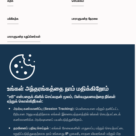
கற்க
செயலகம்
பி.ப. 1:34 - பி.ப. 1:55
பங்கேற்க
பாராளுமன்ற நேரலை
பாராளுமன்ற உறுப்பினர்கள்
பி.ப. 1:55 - பி.ப. 2:06
முதற்பக்கம்
பி.ப. 2:06 - பி.ப. 2:16
பாராளுமன்ற கையடக்க செயலி
உங்கள் அந்தரங்கத்தை நாம் மதிக்கிறோம்
"சரி" என்பதைக் கிளிக் செய்வதன் மூலம், பின்வருவனவற்றை நீங்கள்
ஏற்றுக் கொள்கிறீர்கள்:
பி.ப. 2:16 - பி.ப. 2:25
அமர்வு கண்காணிப்பு (Session Tracking):
மென்மையான மற்றும் தனிப்பட்ட
ரீதியான அனுபவத்திற்காக எங்கள் இணையத்தளத்தில் உங்கள் செயற்பாட்டைக்
எம்மை பின்தொடர்க :
கண்காணிக்க அமர்வுகளைப் பயன்படுத்துகிறோம்.
தரவினைப் பதிவு செய்தல் :
எங்கள் சேவைகளின் பாதுகாப்பு மற்றும் செயற்பாட்டை
பி.ப. 2:25 - பி.ப. 2:35
விருதுகள்
உறுதிப்படுத்துவதற்காக நாம் உங்களது IP முகவரி, சாதன விவரங்கள் மற்றும் பிற