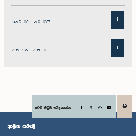
පෙ.ව. 11:21 - ප.ව. 12:27
ප.ව. 12:27 - ප.ව. 1:11
ප.ව. 1:11 - ප.ව. 1:22
ප.ව. 1:22 - ප.ව. 1:29
Facebook
මෙම පිටුව බෙදාගන්න
X
WhatsApp
LinkedIn
ආශ්‍රිත සබැඳි
ප.ව. 1:29 - ප.ව. 1:36