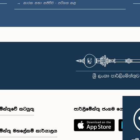
කාරක සභා සජීවීව - පටිගත කළ
මේන්තුවේ කටයුතු
පාර්ලිමේන්තු ජංගම යෙදුම
මේන්තු මහලේකම් කාර්යාලය