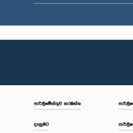
පාර්ලි‌මේන්තුව නරඹන්න
පාර්ලි
දැනුමට
පාර්ලි