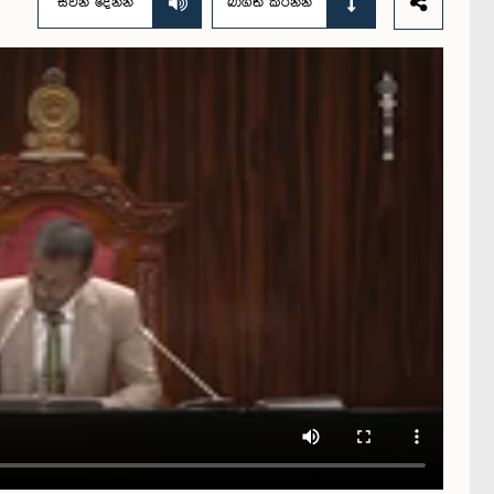
සවන් දෙන්න
බාගත කරන්න