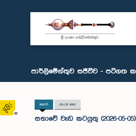
පාර්ලිමේන්තුව සජීවීව - පටිගත 
සභාව
කාරක සභා
02
සභාවේ වැඩ කටයුතු (2026-05-05)