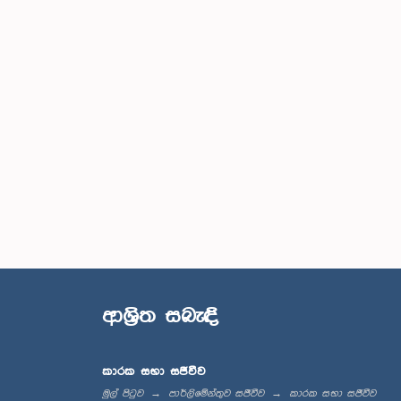
ආශ්‍රිත සබැඳි
කාරක සභා සජීවීව
මුල් පිටුව
පාර්ලිමේන්තුව සජීවීව
කාරක සභා සජීවීව