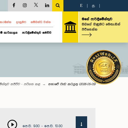
E
|
த
|
මගේ පාර්ලිමේන්තුව
ව නරඹන්න
දැනුමට
සම්බන්ධ වන්න
ඔබගේ ගිණුමට මෙතැනින්
පිවිසෙන්න
ම් කාර්යාලය
පාර්ලිමේන්තුව සජීවීව
මේන්තුව සජීවීව - පටිගත කළ
සභාවේ වැඩ කටයුතු (2026-05-05)
පෙ.ව. 9:30 - පෙ.ව. 10:30