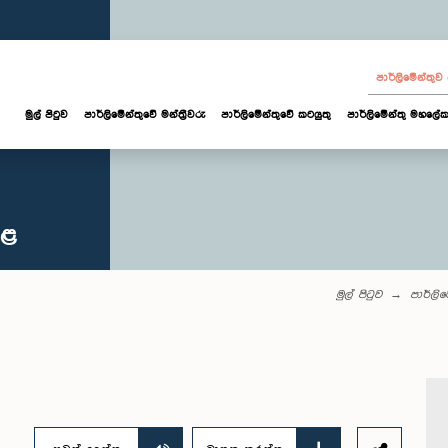
පාර්ලි‌මේන්තු
මුල් පිටුව
පාර්ලි‌මේන්තුවේ මන්ත්‍රීවරු
පාර්ලිමේන්තුවේ කටයුතු
පාර්ලිමේන්තු මහලේක
කළ
මුල් පිටුව
පාර්ලි