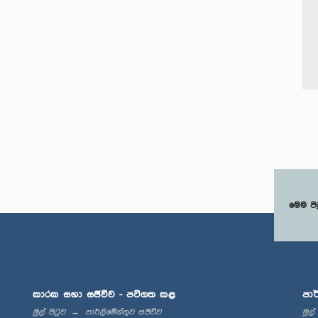
මෙම පි
කාරක සභා සජීවීව - පටිගත කළ
පාර
මුල් පිටුව
පාර්ලිමේන්තුව සජීවීව
මුල්