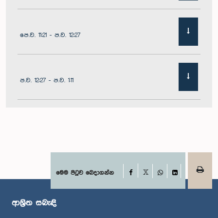
පෙ.ව. 11:21 - ප.ව. 12:27
ප.ව. 12:27 - ප.ව. 1:11
ප.ව. 1:11 - ප.ව. 1:22
ප.ව. 1:22 - ප.ව. 1:29
Facebook
මෙම පිටුව බෙදාගන්න
X
WhatsApp
LinkedIn
ආශ්‍රිත සබැඳි
ප.ව. 1:29 - ප.ව. 1:36