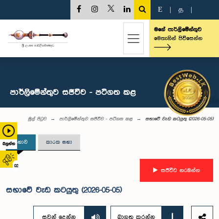
E
|
த
|
මගේ පාර්ලිමේන්තුව
මෙතැනින් පිවිසෙන්න
පාර්ලිමේන්තුව සජීවීව - පටිගත කළ
මුල් පිටුව
පාර්ලිමේන්තුව සජීවීව - පටිගත කළ
සභාවේ වැඩ කටයුතු (2026-05-05)
සභාව
කාරක සභා
බලන්න
02
සජීවීව නරඹන්න
සභාවේ වැඩ කටයුතු (2026-05-05)
සවන් දෙන්න
බාගත කරන්න