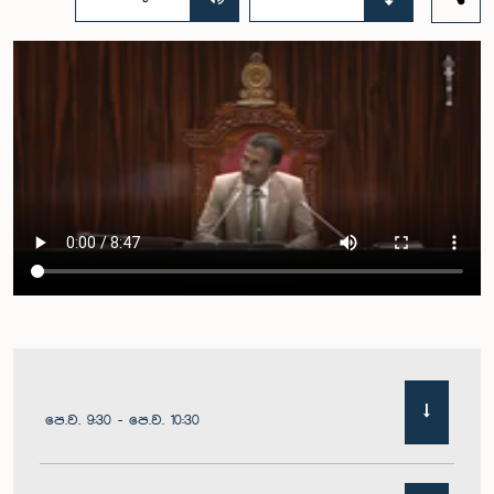
පෙ.ව. 9:30 - පෙ.ව. 10:30