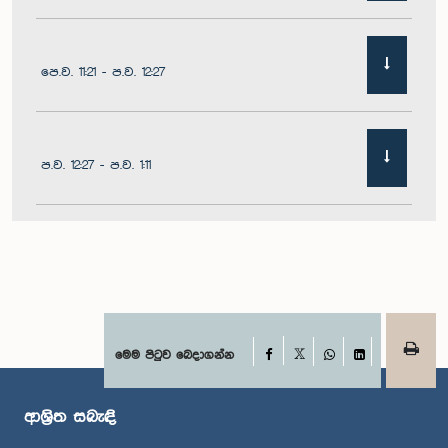
පෙ.ව. 11:21 - ප.ව. 12:27
ප.ව. 12:27 - ප.ව. 1:11
ප.ව. 1:11 - ප.ව. 1:22
ප.ව. 1:22 - ප.ව. 1:29
Facebook
මෙම පිටුව බෙදාගන්න
X
WhatsApp
LinkedIn
ආශ්‍රිත සබැඳි
ප.ව. 1:29 - ප.ව. 1:36