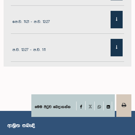
පෙ.ව. 11:21 - ප.ව. 12:27
ප.ව. 12:27 - ප.ව. 1:11
ප.ව. 1:11 - ප.ව. 1:22
ප.ව. 1:22 - ප.ව. 1:29
Facebook
මෙම පිටුව බෙදාගන්න
X
WhatsApp
LinkedIn
ආශ්‍රිත සබැඳි
ප.ව. 1:29 - ප.ව. 1:36