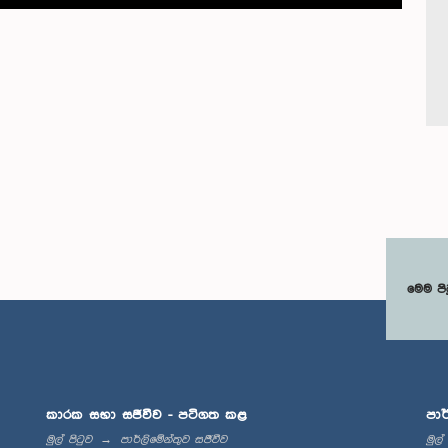
මෙම පි
කාරක සභා සජීවීව - පටිගත කළ
පාර
මුල් පිටුව
පාර්ලිමේන්තුව සජීවීව
මුල්