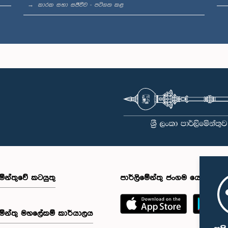
කාරක සභා සජීවීව - පටිගත කළ
මේන්තුවේ කටයුතු
පාර්ලිමේන්තු ජංගම යෙදුම
මේන්තු මහලේකම් කාර්යාලය