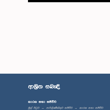
ආශ්‍රිත සබැඳි
කාරක සභා සජීවීව
මුල් පිටුව
පාර්ලිමේන්තුව සජීවීව
කාරක සභා සජීවීව