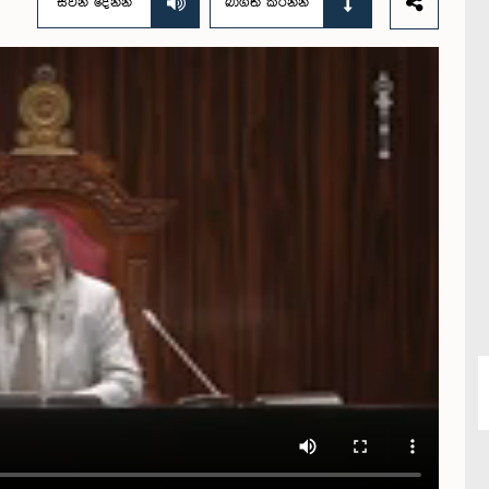
සවන් දෙන්න
බාගත කරන්න