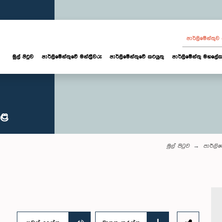
පාර්ලි‌මේන්තු
මුල් පිටුව
පාර්ලි‌මේන්තුවේ මන්ත්‍රීවරු
පාර්ලිමේන්තුවේ කටයුතු
පාර්ලිමේන්තු මහලේක
කළ
මුල් පිටුව
පාර්ලි