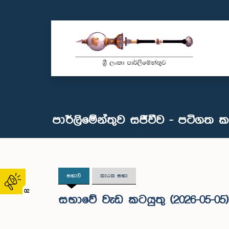
පාර්ලිමේන්තුව සජීවීව - පටිගත 
සභාව
කාරක සභා
02
සභාවේ වැඩ කටයුතු (2026-05-05)