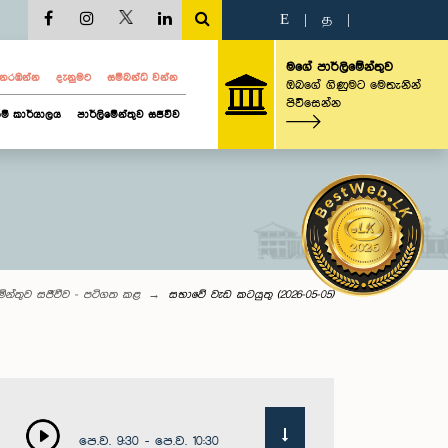
E
|
த
|
මගේ පාර්ලිමේන්තුව
ව නරඹන්න
දැනුමට
සම්බන්ධ වන්න
ඔබගේ ගිණුමට මෙතැනින්
පිවිසෙන්න
ම් කාර්යාලය
පාර්ලිමේන්තුව සජීවීව
මේන්තුව සජීවීව - පටිගත කළ
සභාවේ වැඩ කටයුතු (2026-05-05)
පෙ.ව. 9:30 - පෙ.ව. 10:30