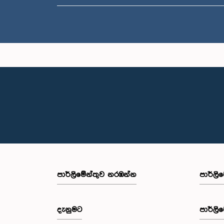
පාර්ලි‌මේන්තුව නරඹන්න
පාර්ලි
දැනුමට
පාර්ලි