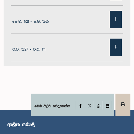
පෙ.ව. 11:21 - ප.ව. 12:27
ප.ව. 12:27 - ප.ව. 1:11
ප.ව. 1:11 - ප.ව. 1:22
ප.ව. 1:22 - ප.ව. 1:29
Facebook
මෙම පිටුව බෙදාගන්න
X
WhatsApp
LinkedIn
ආශ්‍රිත සබැඳි
ප.ව. 1:29 - ප.ව. 1:36